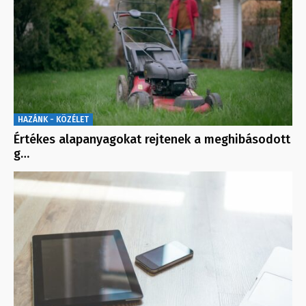
HAZÁNK - KÖZÉLET
Értékes alapanyagokat rejtenek a meghibásodott
g…