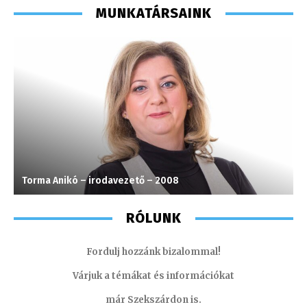
MUNKATÁRSAINK
Torma Anikó – irodavezető – 2008
K
RÓLUNK
Fordulj hozzánk bizalommal!
Várjuk a témákat és információkat
már Szekszárdon is.