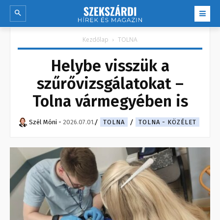
Kezdőlap
TOLNA
Helybe visszük a
szűrővizsgálatokat –
Tolna vármegyében is
Szél Móni
-
2026.07.01.
TOLNA
TOLNA - KÖZÉLET