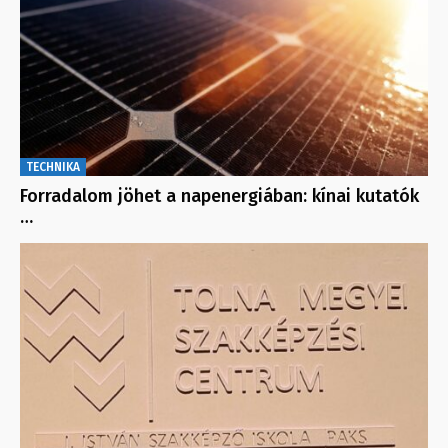
TECHNIKA
Forradalom jöhet a napenergiában: kínai kutatók
…