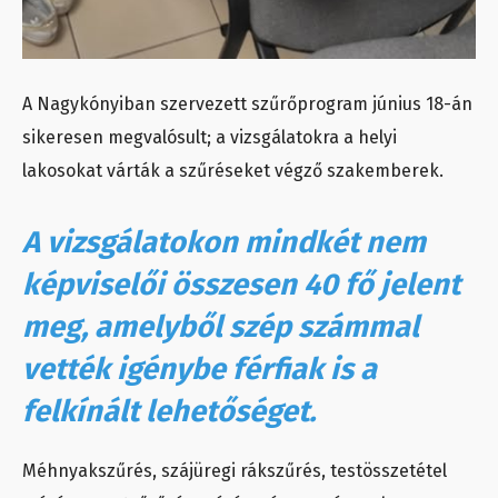
A Nagykónyiban szervezett szűrőprogram június 18-án
sikeresen megvalósult; a vizsgálatokra a helyi
lakosokat várták a szűréseket végző szakemberek.
A vizsgálatokon mindkét nem
képviselői összesen 40 fő jelent
meg, amelyből szép számmal
vették igénybe férfiak is a
felkínált lehetőséget.
Méhnyakszűrés, szájüregi rákszűrés, testösszetétel