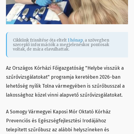
Cikkünk frissítése óta eltelt
1 hónap
, a szövegben
szereplő információk a megjelenéskor pontosak
voltak, de mára elavulhattak.
Az Országos Kórházi Főigazgatóság "Helybe visszük a
szűrővizsgálatokat" programja keretében 2026-ban
lehetőség nyílik Tolna vármegyében is szűrőbusszal a
lakossághoz közel vinni alapvető szűrővizsgálatokat.
A Somogy Vármegyei Kaposi Mór Oktató Kórház
Prevenciós és Egészségfejlesztési Irodájához
telepített szűrőbusz az alábbi helyszíneken és