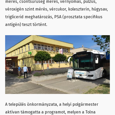
mérés, csontsűrűség mérés, vérnyomás, pulzus,
véroxigén szint mérés, vércukor, koleszterin, húgysav,
triglicerid meghatározás, PSA (prosztata specifikus
antigén) teszt történt.
A település önkormányzata, a helyi polgármester
aktívan támogatta a programot, melyen a Tolna