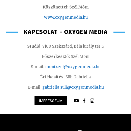
Köszönettel: Szél Móni
www.oxygenmedia.hu
KAPCSOLAT - OXYGEN MEDIA
Studió:
7100 Szekszárd, Béla király tér 5.
Főszerkesztő:
Szél Móni
E-mail:
moni.szel@oxygenmedia.hu
Értékesítés:
Süli Gabriella
E-mail:
gabriella.suli@oxygenmedia.hu
IMPRESSZUM