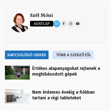
Szél Móni
ADATLAP
KAPCSOLÓDÓ CIKKEK
TÖBB A SZERZŐTŐL
Értékes alapanyagokat rejtenek a
meghibásodott gépek
Nem érdemes évekig a fiókban
tartani a régi tableteket