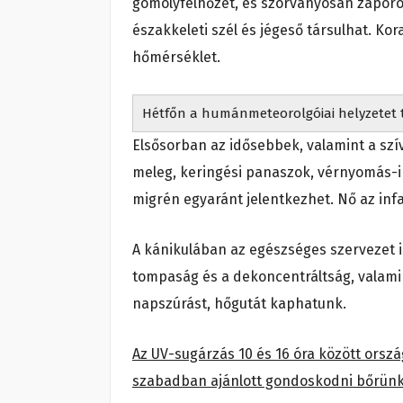
gomolyfelhőzet, és szórványosan záporok,
északkeleti szél és jégeső társulhat. Kor
hőmérséklet.
Hétfőn a humánmeteorolgóiai helyzetet t
Elsősorban az idősebbek, valamint a szí
meleg, keringési panaszok, vérnyomás-i
migrén egyaránt jelentkezhet. Nő az infa
A kánikulában az egészséges szervezet i
tompaság és a dekoncentráltság, valami
napszúrást, hőgutát kaphatunk.
Az UV-sugárzás 10 és 16 óra között ország
szabadban ajánlott gondoskodni bőrünk