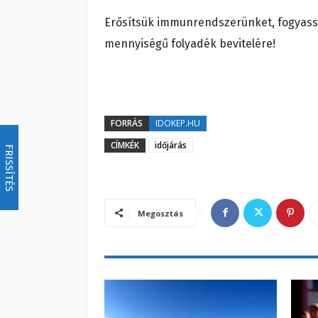
Erősítsük immunrendszerünket, fogyassz
mennyiségű folyadék bevitelére!
FORRÁS
IDOKEP.HU
CÍMKÉK
időjárás
FRISSÍTÉS
Megosztás