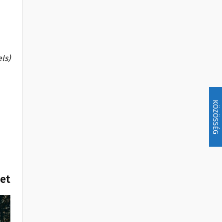
els)
KÖZÖSSÉG
het