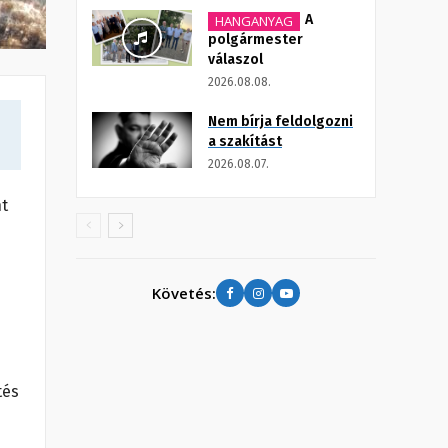
A
HANGANYAG
polgármester
válaszol
2026.08.08.
Nem bírja feldolgozni
a szakítást
2026.08.07.
nt
Követés:
tés