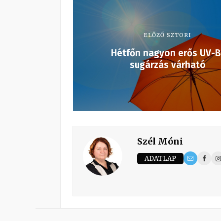
ELŐZŐ SZTORI
Hétfőn nagyon erős UV-B
sugárzás várható
Szél Móni
ADATLAP