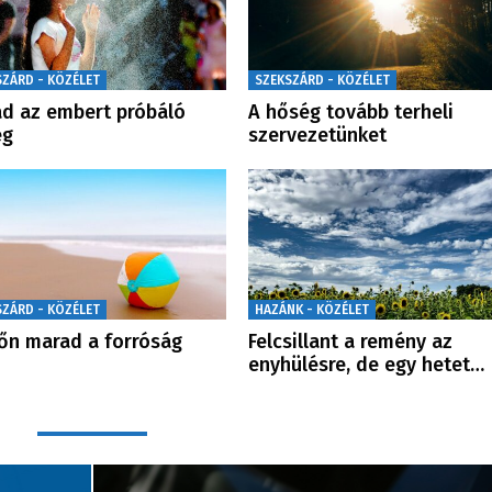
SZÁRD - KÖZÉLET
SZEKSZÁRD - KÖZÉLET
d az embert próbáló
A hőség tovább terheli
ég
szervezetünket
SZÁRD - KÖZÉLET
HAZÁNK - KÖZÉLET
őn marad a forróság
Felcsillant a remény az
enyhülésre, de egy hetet…