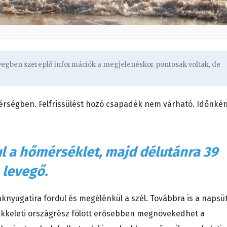
övegben szereplő információk a megjelenéskor pontosak voltak, de
térségben. Felfrissülést hozó csapadék nem várható. Időnké
ul a hőmérséklet, majd délutánra 39
 levegő.
nyugatira fordul és megélénkül a szél. Továbbra is a napsü
szakkeleti országrész fölött erősebben megnövekedhet a