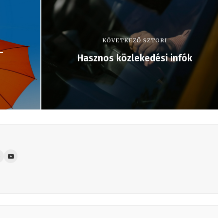
KÖVETKEZŐ SZTORI
-
Hasznos közlekedési infók