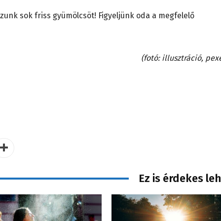
unk sok friss gyümölcsöt! Figyeljünk oda a megfelelő
(fotó: illusztráció, pex
Ez is érdekes le