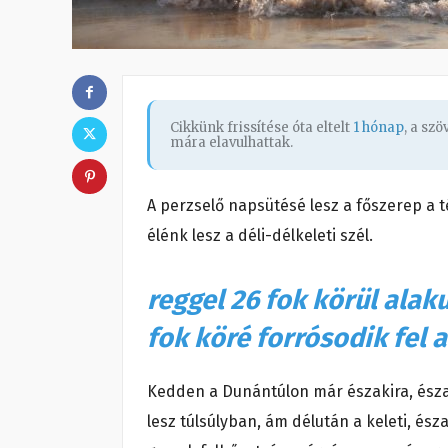
Cikkünk frissítése óta eltelt
1 hónap
, a sz
mára elavulhattak.
A perzselő napsütésé lesz a főszerep a 
élénk lesz a déli-délkeleti szél.
reggel 26 fok körül alak
fok köré forrósodik fel a
Kedden a Dunántúlon már északira, észak
lesz túlsúlyban, ám délután a keleti, é