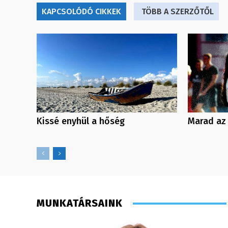
KAPCSOLÓDÓ CIKKEK
TÖBB A SZERZŐTŐL
Kissé enyhül a hőség
Marad az
MUNKATÁRSAINK