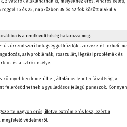
 zivatarok alakulhatnak ki, melyekhez erős, viharos keleti,
a reggel 16 és 25, napközben 35 és 42 fok között alakul a
ovábbra is a rendkívüli hőség határozza meg.
v- és érrendszeri betegséggel küzdők szervezetét terheli me
ngadozás, szívproblémák, rosszullét, légzési problémák és
rktus és a sztrók esélye.
s könnyebben kimerülhet, általános lehet a fáradtság, a
nt felerősödhetnek a gyulladásos jellegű panaszok. Könnyen
szerte nagyon erős, illetve extrém erős lesz, ezért a
 megfelelő védelméről.