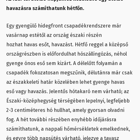
havazásra számíthatunk hétfőn.
Egy gyengülő hidegfront csapadékrendszere már
vasárnap estétől az ország északi részén
hozhat havas esőt, havazást. Hétfő reggel a középső
országrészben is előfordulhat hószállingózás, néhol
gyenge ónos eső sem kizárt. A délelőtt folyamán a
csapadék fokozatosan megszűnik, délutánra már csak
az északkeleti határ közelében lehet gyenge havas
eső vagy havazás. Jelentős hótakaró nem várható; az
Északi-középhegység térségében lepelnyi, legfeljebb
2-3 centiméteres hó hullhat, amely gyorsan olvadni
fog. A hét további részében enyhébb időjárásra
számíthatunk, a nappali hőmérsékletek emelkednek,
és egyre több napsütés várható, jelezve a tavasz