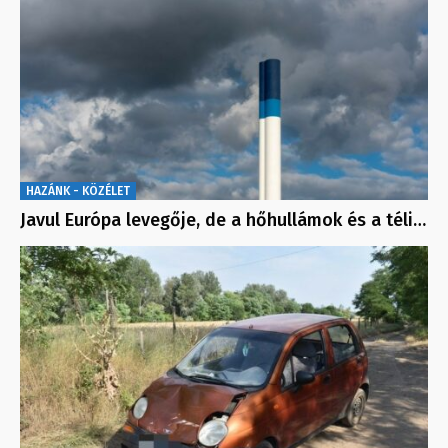
HAZÁNK - KÖZÉLET
Javul Európa levegője, de a hőhullámok és a téli…