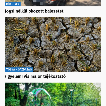
KÉK HÍREK
Jogsi nélkül okozott balesetet
TOLNA - GAZDASÁG
Figyelem! Vis maior tájékoztató