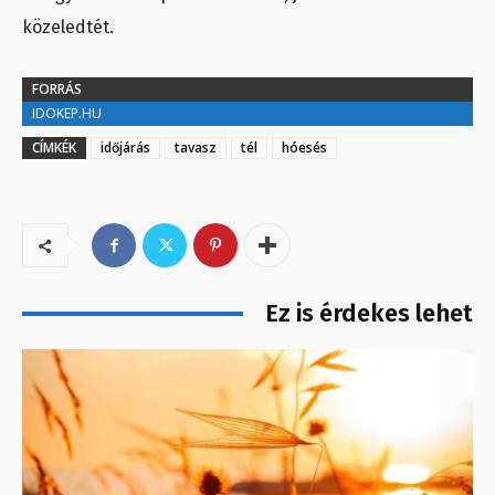
közeledtét.
FORRÁS
IDOKEP.HU
CÍMKÉK
időjárás
tavasz
tél
hóesés
Ez is érdekes lehet