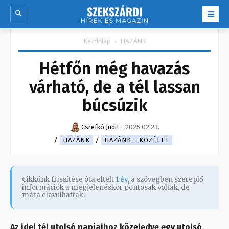
Kezdőlap
HAZÁNK
Hétfőn még havazás
várható, de a tél lassan
búcsúzik
Csrefkó Judit
-
2025.02.23.
HAZÁNK
HAZÁNK - KÖZÉLET
Cikkünk frissítése óta eltelt
1 év
, a szövegben szereplő
információk a megjelenéskor pontosak voltak, de
mára elavulhattak.
Az idei tél utolsó napjaihoz közeledve egy utolsó