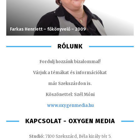
Farkas Henriett – főkönyvelő – 2009
S
RÓLUNK
Fordulj hozzánk bizalommal!
Várjuk a témákat és információkat
már Szekszárdon is.
Köszönettel: Szél Móni
www.oxygenmedia.hu
KAPCSOLAT - OXYGEN MEDIA
Studió:
7100 Szekszárd, Béla király tér 5.