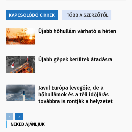
KAPCSOLÓDÓ CIKKEK
TÖBB A SZERZŐTŐL
Újabb hőhullám várható a héten
Újabb gépek kerültek átadásra
Javul Európa levegője, de a
hőhullámok és a téli időjárás
továbbra is rontják a helyzetet
NEKED AJÁNLJUK