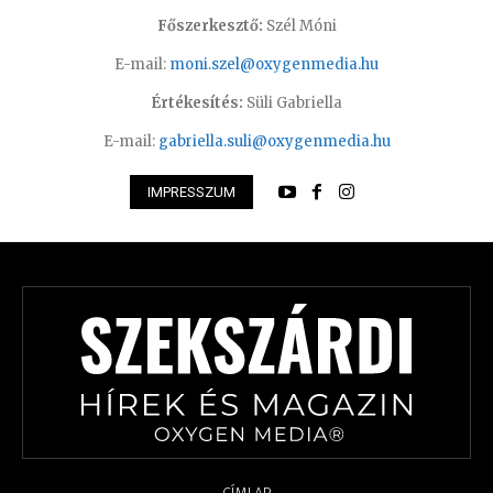
Főszerkesztő:
Szél Móni
E-mail:
moni.szel@oxygenmedia.hu
Értékesítés:
Süli Gabriella
E-mail:
gabriella.suli@oxygenmedia.hu
IMPRESSZUM