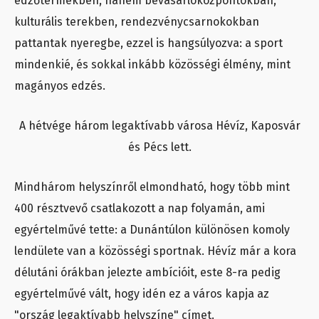
edzőtermekben, hanem bevásárlóközpontokban,
kulturális terekben, rendezvénycsarnokokban
pattantak nyeregbe, ezzel is hangsúlyozva: a sport
mindenkié, és sokkal inkább közösségi élmény, mint
magányos edzés.
A hétvége három legaktívabb városa Hévíz, Kaposvár
és Pécs lett.
Mindhárom helyszínről elmondható, hogy több mint
400 résztvevő csatlakozott a nap folyamán, ami
egyértelművé tette: a Dunántúlon különösen komoly
lendülete van a közösségi sportnak. Hévíz már a kora
délutáni órákban jelezte ambícióit, este 8-ra pedig
egyértelművé vált, hogy idén ez a város kapja az
"ország legaktívabb helyszíne" címet.