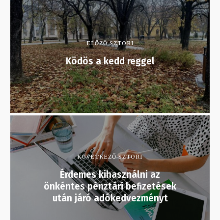
ELŐZŐ SZTORI
Ködös a kedd reggel
KÖVETKEZŐ SZTORI
Érdemes kihasználni az
önkéntes pénztári befizetések
után járó adókedvezményt