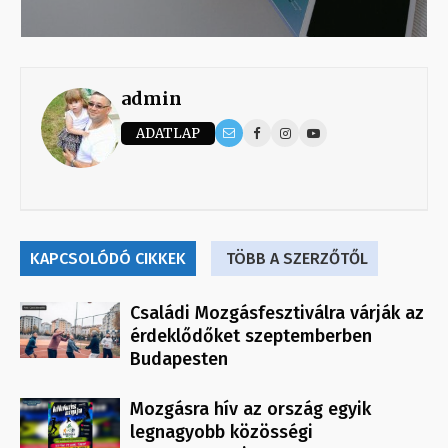
admin
ADATLAP
KAPCSOLÓDÓ CIKKEK
TÖBB A SZERZŐTŐL
Családi Mozgásfesztiválra várják az
érdeklődőket szeptemberben
Budapesten
Mozgásra hív az ország egyik
legnagyobb közösségi