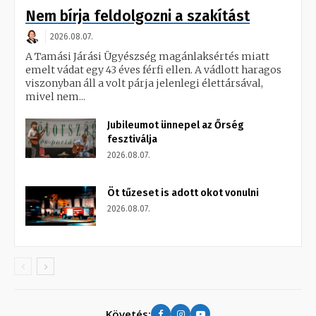
Nem bírja feldolgozni a szakítást
2026.08.07.
A Tamási Járási Ügyészség magánlaksértés miatt
emelt vádat egy 43 éves férfi ellen. A vádlott haragos
viszonyban áll a volt párja jelenlegi élettársával,
mivel nem...
Jubileumot ünnepel az Őrség
fesztiválja
2026.08.07.
Öt tűzeset is adott okot vonulni
2026.08.07.
Követés: