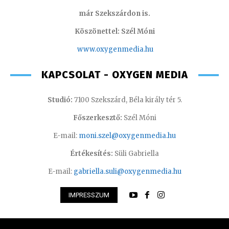
már Szekszárdon is.
Köszönettel: Szél Móni
www.oxygenmedia.hu
KAPCSOLAT - OXYGEN MEDIA
Studió:
7100 Szekszárd, Béla király tér 5.
Főszerkesztő:
Szél Móni
E-mail:
moni.szel@oxygenmedia.hu
Értékesítés:
Süli Gabriella
E-mail:
gabriella.suli@oxygenmedia.hu
IMPRESSZUM