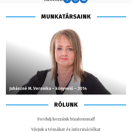
MUNKATÁRSAINK
Juhászné M. Veronika – könyvelő – 2014
S
RÓLUNK
Fordulj hozzánk bizalommal!
Várjuk a témákat és információkat