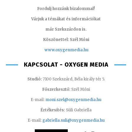
Fordulj hozzánk bizalommal!
Várjuk a témákat és információkat
már Szekszárdon is.
Köszönettel: Szél Móni
www.oxygenmedia.hu
KAPCSOLAT - OXYGEN MEDIA
Studió:
7100 Szekszárd, Béla király tér 5.
Főszerkesztő:
Szél Móni
E-mail:
moni.szel@oxygenmedia.hu
Értékesítés:
Süli Gabriella
E-mail:
gabriella.suli@oxygenmedia.hu