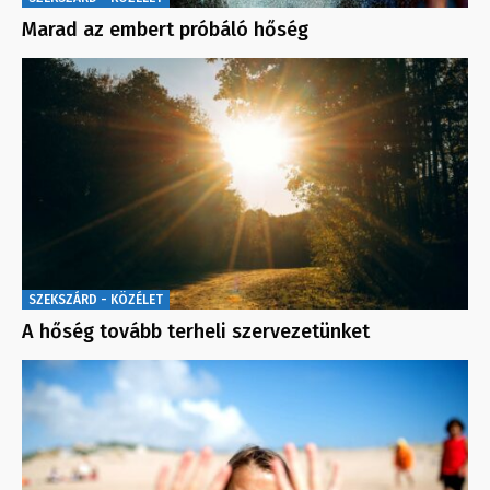
Marad az embert próbáló hőség
SZEKSZÁRD - KÖZÉLET
A hőség tovább terheli szervezetünket