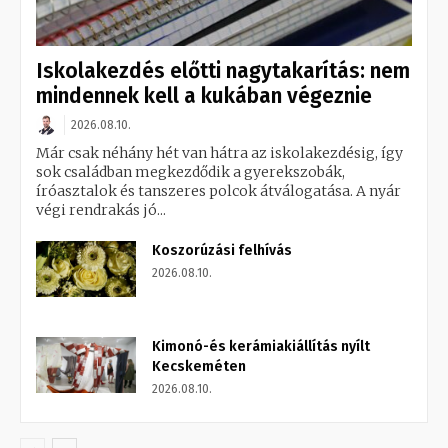
Iskolakezdés előtti nagytakarítás: nem
mindennek kell a kukában végeznie
2026.08.10.
Már csak néhány hét van hátra az iskolakezdésig, így
sok családban megkezdődik a gyerekszobák,
íróasztalok és tanszeres polcok átválogatása. A nyár
végi rendrakás jó...
Koszorúzási felhívás
2026.08.10.
Kimonó-és kerámiakiállítás nyílt
Kecskeméten
2026.08.10.