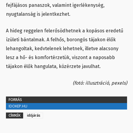
fejfájásos panaszok, valamint igerlékenység,
nyugtalanság is jelentkezhet.
A hideg reggelen felerősödhetnek a kopásos eredetű
ízületi bántalmak. A felhős, borongós tájakon élők
lehangoltak, kedvtelenek lehetnek, illetve alacsony
lesz a hő- és komfortérzetük, viszont a naposabb
tájakon élők hangulata, közérzete javulhat.
(fotó: illusztráció, pexels)
FORRÁS
IDOKEP.HU
CÍMKÉK
időjárás