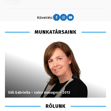
Követés:
MUNKATÁRSAINK
Süli Gabriella – sales manager – 2013
V
RÓLUNK