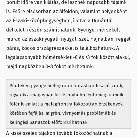
borult időre van kilátás, de lesznek naposabb tájaink
is. Esőre elsősorban az Alföldön, valamint helyenként
az Északi-középhegységben, illetve a Dunántúl
délkeleti részén számíthatunk. Gyenge, mérsékelt
marad az északnyugati, nyugati szél. Hajnalban, reggel
párás, ködös országrészekkel is találkozhatunk. A
legalacsonyabb hőmérséklet -6 és +3 fok között alakul,
majd napközben 3-8 fokot mérhetünk.
Pénteken gyenge melegfronti hatásban lesz részünk,
ugyanis a magasban kissé enyhébb légtömeg áramlik
fölénk, emiatt a melegfrontra fokozottan érzékenyek
körében fejfájás, migrén, vérnyomás problémák és
keringési panaszok előfordulhatnak.
A kissé szeles tájakon tovább fokozódhatnak a