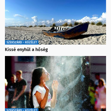
SZEKSZÁRD - KÖZÉLET
Kissé enyhül a hőség
SZEKSZÁRD - KÖZÉLET