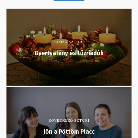
ELŐZŐ SZTORI
Gyertyafény és tűzriadók
KÖVETKEZŐ SZTORI
Jön a Pöttöm Placc