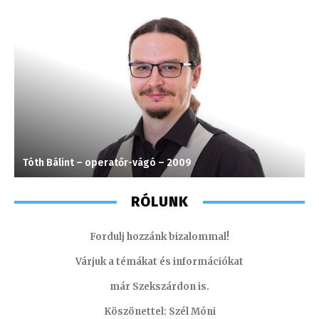
Tóth Bálint – operatőr-vágó – 2009
T
RÓLUNK
Fordulj hozzánk bizalommal!
Várjuk a témákat és információkat
már Szekszárdon is.
Köszönettel: Szél Móni