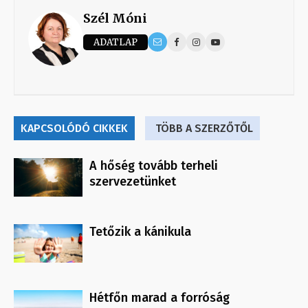
Szél Móni
ADATLAP
KAPCSOLÓDÓ CIKKEK
TÖBB A SZERZŐTŐL
A hőség tovább terheli
szervezetünket
Tetőzik a kánikula
Hétfőn marad a forróság