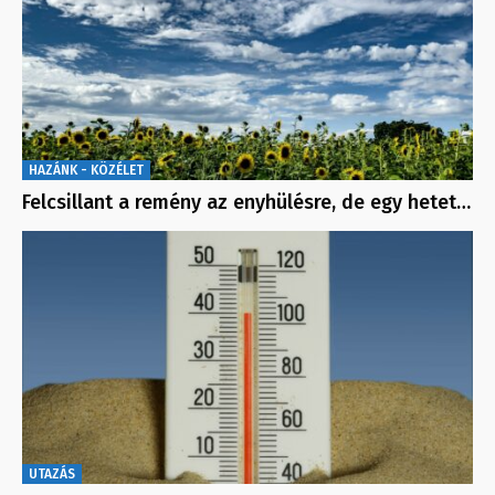
HAZÁNK - KÖZÉLET
Felcsillant a remény az enyhülésre, de egy hetet…
UTAZÁS