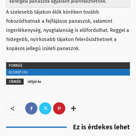
keringési panaszok egyaránt jelentkezhetnek.
A szelesebb tájakon élők körében tovább
fokozódhatnak a fejfájásos panaszok, valamint
ingerlékenység, nyugtalanság is előfordulhat. Reggel a
hidegebb, nyirkosabb tájakon felerősödhetnek a
kopásos jellegű ízületi panaszok.
FORRÁS
IDOKEP.HU
CÍMKÉK
időjárás
Ez is érdekes lehet