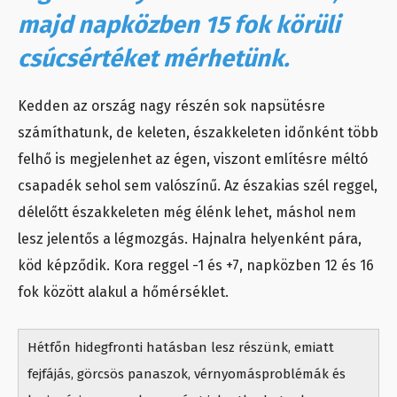
majd napközben 15 fok körüli
csúcsértéket mérhetünk.
Kedden az ország nagy részén sok napsütésre
számíthatunk, de keleten, északkeleten időnként több
felhő is megjelenhet az égen, viszont említésre méltó
csapadék sehol sem valószínű. Az északias szél reggel,
délelőtt északkeleten még élénk lehet, máshol nem
lesz jelentős a légmozgás. Hajnalra helyenként pára,
köd képződik. Kora reggel -1 és +7, napközben 12 és 16
fok között alakul a hőmérséklet.
Hétfőn hidegfronti hatásban lesz részünk, emiatt
fejfájás, görcsös panaszok, vérnyomásproblémák és