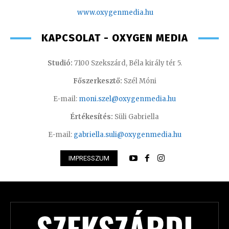
www.oxygenmedia.hu
KAPCSOLAT - OXYGEN MEDIA
Studió:
7100 Szekszárd, Béla király tér 5.
Főszerkesztő:
Szél Móni
E-mail:
moni.szel@oxygenmedia.hu
Értékesítés:
Süli Gabriella
E-mail:
gabriella.suli@oxygenmedia.hu
IMPRESSZUM