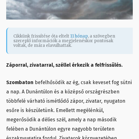
Cikkünk frissítése óta eltelt
11 hónap
, a szövegben
szereplő információk a megjelenéskor pontosak
voltak, de mára elavulhattak.
Záporral, zivatarral, széllel érkezik a felfrissülés.
Szombaton
befelhősödik az ég, csak keveset fog sütni
a nap. A Dunántúlon és a középső országrészben
többfelé várható ismétlődő zápor, zivatar, nyugaton
esőre is készületünk. Emellett megélénkül,
megerősödik a délies szél, amely a nap második
felében a Dunántúlon egyre nagyobb területen
északnyugatira fordul. Zivatarok környezetében