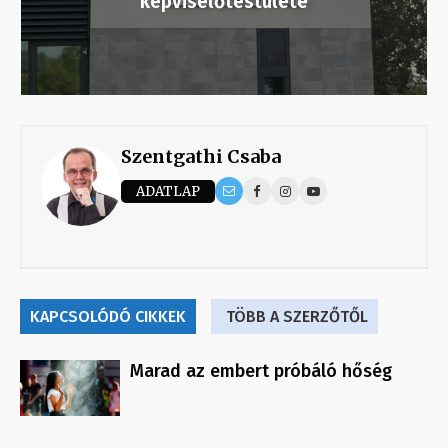
képviselőtestülete
Szentgathi Csaba
ADATLAP
KAPCSOLÓDÓ CIKKEK
TÖBB A SZERZŐTŐL
Marad az embert próbáló hőség