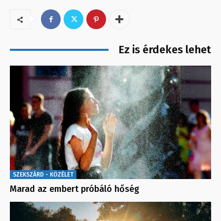
Ez is érdekes lehet
SZEKSZÁRD - KÖZÉLET
Marad az embert próbáló hőség