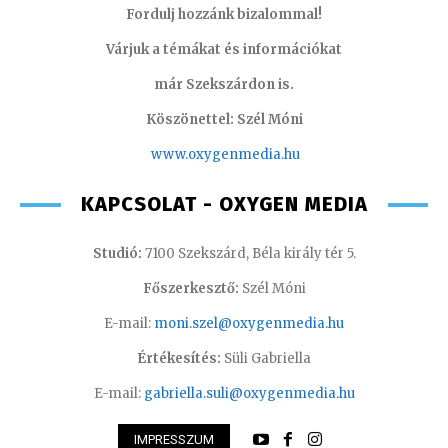
Fordulj hozzánk bizalommal!
Várjuk a témákat és információkat
már Szekszárdon is.
Köszönettel: Szél Móni
www.oxygenmedia.hu
KAPCSOLAT - OXYGEN MEDIA
Studió:
7100 Szekszárd, Béla király tér 5.
Főszerkesztő:
Szél Móni
E-mail:
moni.szel@oxygenmedia.hu
Értékesítés:
Süli Gabriella
E-mail:
gabriella.suli@oxygenmedia.hu
IMPRESSZUM