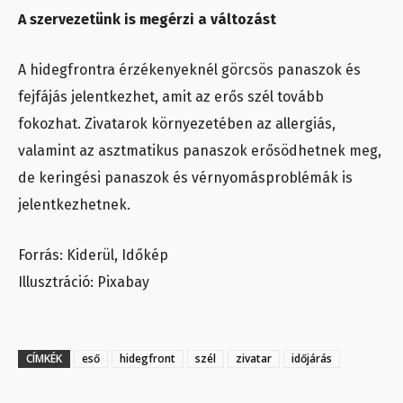
A szervezetünk is megérzi a változást
A hidegfrontra érzékenyeknél görcsös panaszok és
fejfájás jelentkezhet, amit az erős szél tovább
fokozhat. Zivatarok környezetében az allergiás,
valamint az asztmatikus panaszok erősödhetnek meg,
de keringési panaszok és vérnyomásproblémák is
jelentkezhetnek.
Forrás: Kiderül, Időkép
Illusztráció: Pixabay
CÍMKÉK
eső
hidegfront
szél
zivatar
időjárás