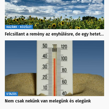
HAZÁNK - KÖZÉLET
Felcsillant a remény az enyhülésre, de egy hetet…
UTAZÁS
Nem csak nekünk van melegünk és elegünk