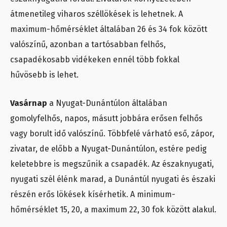
átmenetileg viharos széllökések is lehetnek. A
maximum-hőmérséklet általában 26 és 34 fok között
valószínű, azonban a tartósabban felhős,
csapadékosabb vidékeken ennél több fokkal
hűvösebb is lehet.
Vasárnap
a Nyugat-Dunántúlon általában
gomolyfelhős, napos, másutt jobbára erősen felhős
vagy borult idő valószínű. Többfelé várható eső, zápor,
zivatar, de előbb a Nyugat-Dunántúlon, estére pedig
keletebbre is megszűnik a csapadék. Az északnyugati,
nyugati szél élénk marad, a Dunántúl nyugati és északi
részén erős lökések kísérhetik. A minimum-
hőmérséklet 15, 20, a maximum 22, 30 fok között alakul.