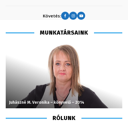
Követés:
MUNKATÁRSAINK
Juhászné M. Veronika – könyvelő – 2014
M
RÓLUNK