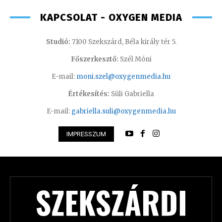
KAPCSOLAT - OXYGEN MEDIA
Studió:
7100 Szekszárd, Béla király tér 5.
Főszerkesztő:
Szél Móni
E-mail:
moni.szel@oxygenmedia.hu
Értékesítés:
Süli Gabriella
E-mail:
gabriella.suli@oxygenmedia.hu
IMPRESSZUM