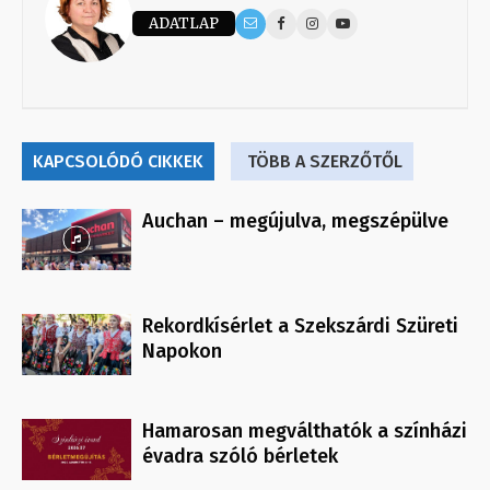
ADATLAP
KAPCSOLÓDÓ CIKKEK
TÖBB A SZERZŐTŐL
Auchan – megújulva, megszépülve
Rekordkísérlet a Szekszárdi Szüreti
Napokon
Hamarosan megválthatók a színházi
évadra szóló bérletek