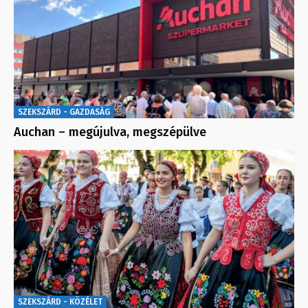
SZEKSZÁRD - GAZDASÁG
Auchan – megújulva, megszépülve
SZEKSZÁRD - KÖZÉLET