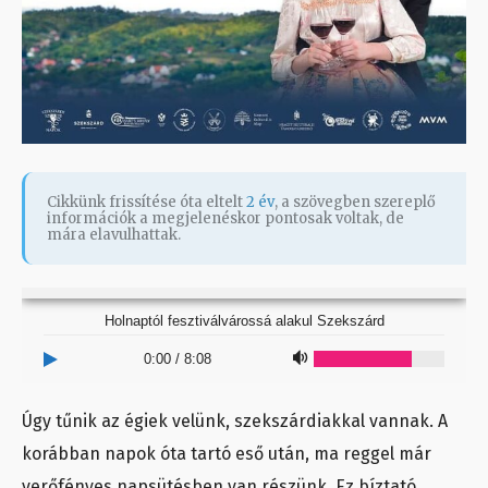
Cikkünk frissítése óta eltelt
2 év
, a szövegben szereplő
információk a megjelenéskor pontosak voltak, de
mára elavulhattak.
Holnaptól fesztiválvárossá alakul Szekszárd
0:00
/
8:08
Úgy tűnik az égiek velünk, szekszárdiakkal vannak. A
korábban napok óta tartó eső után, ma reggel már
verőfényes napsütésben van részünk. Ez bíztató,