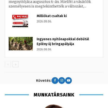
megnyitójára augusztus 6-án. Mielőtt a vásárlók
személyesen is megtekinthették a változást,...
Milliókat csaltak ki
2026.08.06.
Ingyenes nyitónapokkal debütál
Eplény új bringapályája
2026.08.06.
Követés:
MUNKATÁRSAINK