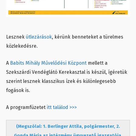
Lesznek
útlezárások
, kérünk benneteket a türelmes
közlekedésre.
A
Babits Mihály Művelődési Központ
mellett a
Szekszárdi Vendéglátó Kerekasztal is készül, ígéretük
szerint lesznek klasszikus ízek és különlegesebb
fogások is.
A programfüzetet
itt találod >>>
(Megszólal: 1. Berlinger Attila, polgármester, 2.
Gonda Mária az intézmény ügyvezető igazgatója,