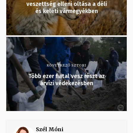
veszettség elleni oltása a déli
és keleti vármegyékben
KÖVETKEZŐ SZTORI
Több ezer fiatal vesz részt az
árvízi védekezésben
Szél Móni