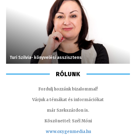
Turi Szilvia- könyvelési asszisztens
A
RÓLUNK
Fordulj hozzánk bizalommal!
Várjuk a témákat és információkat
már Szekszárdon is.
Köszönettel: Szél Móni
www.oxygenmedia.hu