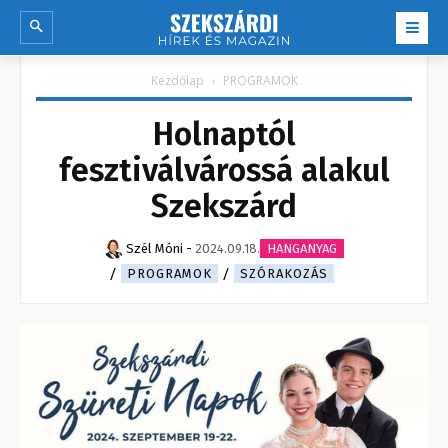
Kezdőlap
PROGRAMOK
Holnaptól
fesztiválvárossá alakul
Szekszárd
Szél Móni
-
2024.09.18.
HANGANYAG
PROGRAMOK
SZÓRAKOZÁS