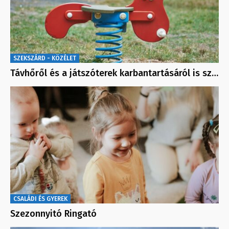
SZEKSZÁRD - KÖZÉLET
Távhőről és a játszóterek karbantartásáról is sz…
CSALÁDI ÉS GYEREK
Szezonnyitó Ringató