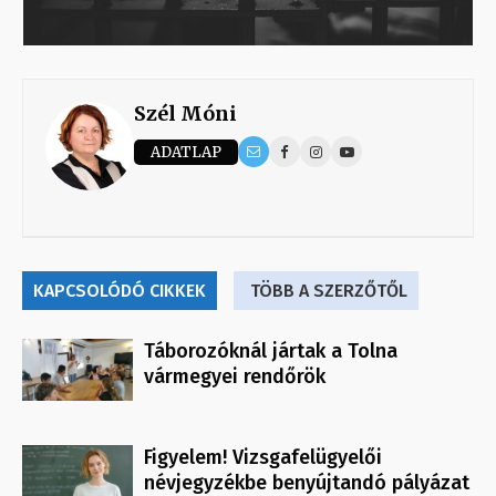
Szél Móni
ADATLAP
KAPCSOLÓDÓ CIKKEK
TÖBB A SZERZŐTŐL
Táborozóknál jártak a Tolna
vármegyei rendőrök
Figyelem! Vizsgafelügyelői
névjegyzékbe benyújtandó pályázat