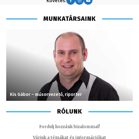
Követés:
MUNKATÁRSAINK
Kis Gábor – műsorvezető, riporter
A
RÓLUNK
Fordulj hozzánk bizalommal!
Várjuk a témákat és információkat