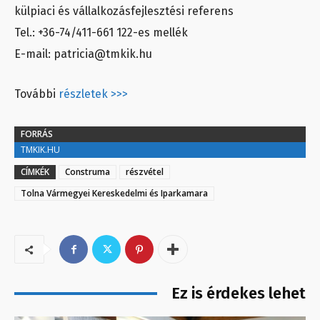
külpiaci és vállalkozásfejlesztési referens
Tel.: +36-74/411-661 122-es mellék
E-mail: patricia@tmkik.hu
További
részletek >>>
FORRÁS
TMKIK.HU
CÍMKÉK
Construma
részvétel
Tolna Vármegyei Kereskedelmi és Iparkamara
Ez is érdekes lehet