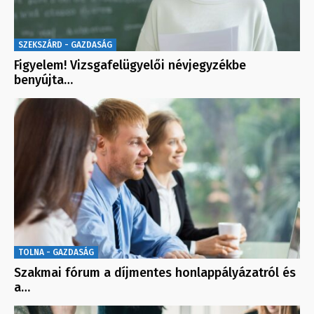
SZEKSZÁRD - GAZDASÁG
Figyelem! Vizsgafelügyelői névjegyzékbe
benyújta…
TOLNA - GAZDASÁG
Szakmai fórum a díjmentes honlappályázatról és
a…