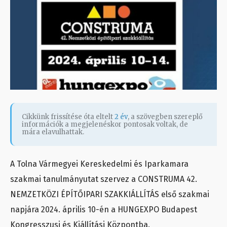
Cikkünk frissítése óta eltelt
2 év
, a szövegben szereplő
információk a megjelenéskor pontosak voltak, de
mára elavulhattak.
A Tolna Vármegyei Kereskedelmi és Iparkamara
szakmai tanulmányutat szervez a CONSTRUMA 42.
NEMZETKÖZI ÉPÍTŐIPARI SZAKKIÁLLÍTÁS első szakmai
napjára 2024. április 10-én a HUNGEXPO Budapest
Kongresszusi és Kiállítási Központba.