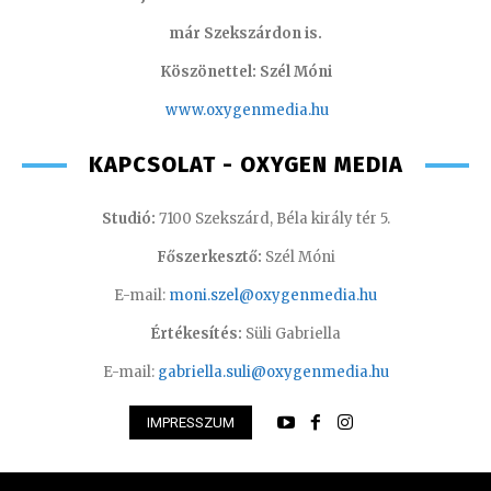
már Szekszárdon is.
Köszönettel: Szél Móni
www.oxygenmedia.hu
KAPCSOLAT - OXYGEN MEDIA
Studió:
7100 Szekszárd, Béla király tér 5.
Főszerkesztő:
Szél Móni
E-mail:
moni.szel@oxygenmedia.hu
Értékesítés:
Süli Gabriella
E-mail:
gabriella.suli@oxygenmedia.hu
IMPRESSZUM