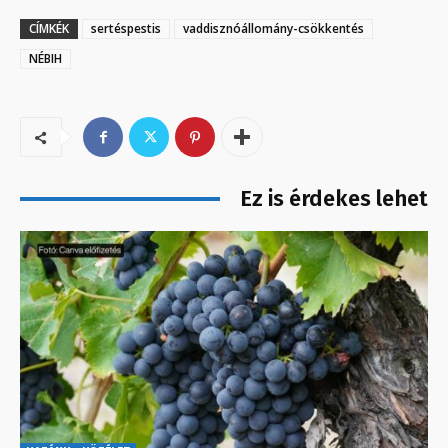
CÍMKÉK
sertéspestis
vaddisznóállomány-csökkentés
NÉBIH
Ez is érdekes lehet