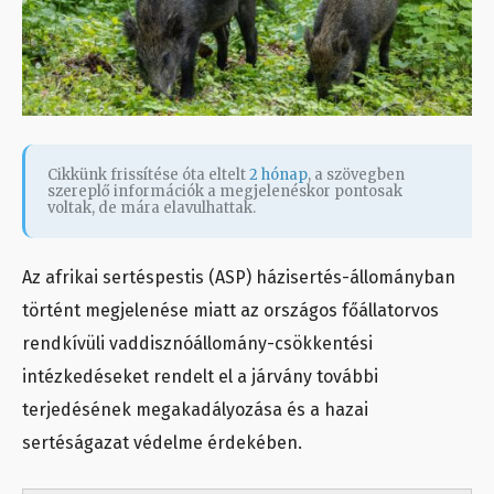
Cikkünk frissítése óta eltelt
2 hónap
, a szövegben
szereplő információk a megjelenéskor pontosak
voltak, de mára elavulhattak.
Az afrikai sertéspestis (ASP) házisertés-állományban
történt megjelenése miatt az országos főállatorvos
rendkívüli vaddisznóállomány-csökkentési
intézkedéseket rendelt el a járvány további
terjedésének megakadályozása és a hazai
sertéságazat védelme érdekében.