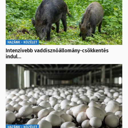
HAZÁNK - KÖZÉLET
Intenzívebb vaddisznóállomány-csökkentés
indul…
HAZÁNK - KÖZÉLET