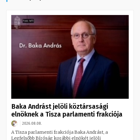
Baka Andrást jelöli köztársasági
elnöknek a Tisza parlamenti frakciója
2026.08.08.
A Tisza parlamenti frakciója Baka Andrást, a
Legfelsőbb Bíróság korábbi elnökét jelöli