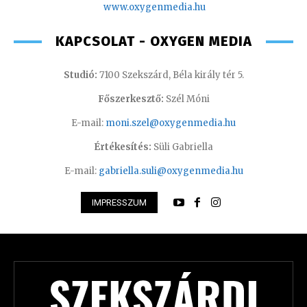
www.oxygenmedia.hu
KAPCSOLAT - OXYGEN MEDIA
Studió:
7100 Szekszárd, Béla király tér 5.
Főszerkesztő:
Szél Móni
E-mail:
moni.szel@oxygenmedia.hu
Értékesítés:
Süli Gabriella
E-mail:
gabriella.suli@oxygenmedia.hu
IMPRESSZUM