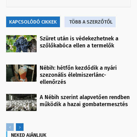
KAPCSOLÓDÓ CIKKEK
TÖBB A SZERZŐTŐL
Szüret után is védekezhetnek a
szőlőkabóca ellen a termelők
Nébih: hétfőn kezdődik a nyári
szezonális élelmiszerlánc-
ellenőrzés
A Nébih szerint alapvetően rendben
működik a hazai gombatermesztés
NEKED AJÁNLJUK