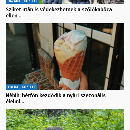
HAZÁNK - KÖZÉLET
Szüret után is védekezhetnek a szőlőkabóca
ellen…
TOLNA - KÖZÉLET
Nébih: hétfőn kezdődik a nyári szezonális
élelmi…