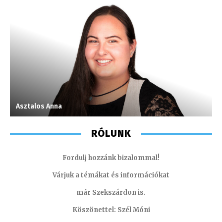
Asztalos Anna
F
RÓLUNK
Fordulj hozzánk bizalommal!
Várjuk a témákat és információkat
már Szekszárdon is.
Köszönettel: Szél Móni