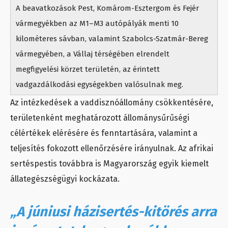
A beavatkozások Pest, Komárom-Esztergom és Fejér
vármegyékben az M1–M3 autópályák menti 10
kilométeres sávban, valamint Szabolcs-Szatmár-Bereg
vármegyében, a Vállaj térségében elrendelt
megfigyelési körzet területén, az érintett
vadgazdálkodási egységekben valósulnak meg.
Az intézkedések a vaddisznóállomány csökkentésére,
területenként meghatározott állománysűrűségi
célértékek elérésére és fenntartására, valamint a
teljesítés fokozott ellenőrzésére irányulnak. Az afrikai
sertéspestis továbbra is Magyarország egyik kiemelt
állategészségügyi kockázata.
„A júniusi házisertés-kitörés arra