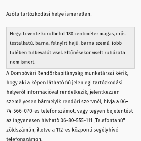
Azóta tartózkodási helye ismeretlen.
Hegyi Levente körülbelül 180 centiméter magas, erős
testalkatú, barna, felnyírt hajú, barna szemű. Jobb
fülében fülbevalót visel. Eltűnésekor viselt ruházata
nem ismert.
A Dombóvári Rendőrkapitányság munkatársai kérik,
hogy aki a képen látható fiú jelenlegi tartózkodási
helyéről információval rendelkezik, jelentkezzen
személyesen bármelyik rendőri szervnél, hívja a 06-
74-566-070-es telefonszámot, vagy tegyen bejelentést
az ingyenesen hívható 06-80-555-111 „Telefontanú"
zöldszámán, illetve a 112-es központi segélyhívó
telefonszámon.