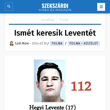
Kezdőlap
TOLNA
Ismét keresik Leventét
Szél Móni
-
2024.02.19.
TOLNA
TOLNA - KÖZÉLET