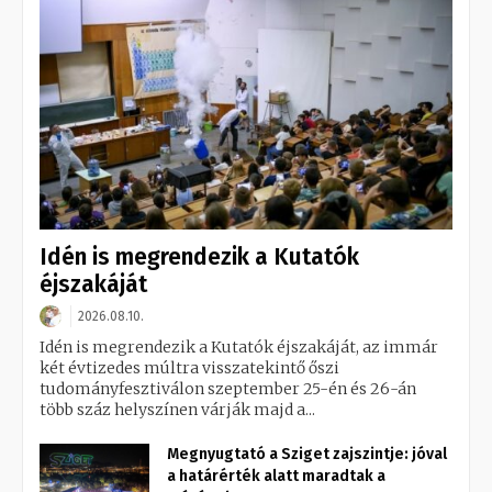
Idén is megrendezik a Kutatók
éjszakáját
2026.08.10.
Idén is megrendezik a Kutatók éjszakáját, az immár
két évtizedes múltra visszatekintő őszi
tudományfesztiválon szeptember 25-én és 26-án
több száz helyszínen várják majd a...
Megnyugtató a Sziget zajszintje: jóval
a határérték alatt maradtak a