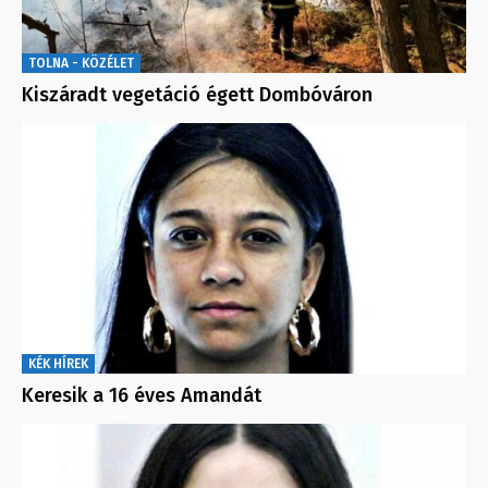
TOLNA - KÖZÉLET
Kiszáradt vegetáció égett Dombóváron
KÉK HÍREK
Keresik a 16 éves Amandát