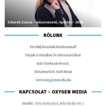
Scharek Zsuzsa – műsorvezető, riporter – 2008
T
RÓLUNK
Fordulj hozzánk bizalommal!
Várjuk a témákat és információkat
már Szekszárdon is.
Köszönettel: Szél Móni
www.oxygenmedia.hu
KAPCSOLAT - OXYGEN MEDIA
Studió:
7100 Szekszárd, Béla király tér 5.