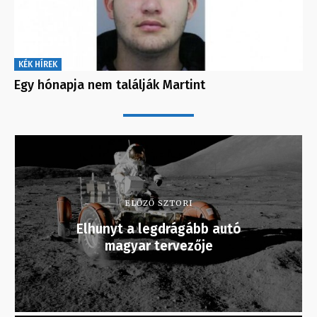
KÉK HÍREK
Egy hónapja nem találják Martint
ELŐZŐ SZTORI
Elhunyt a legdrágább autó
magyar tervezője