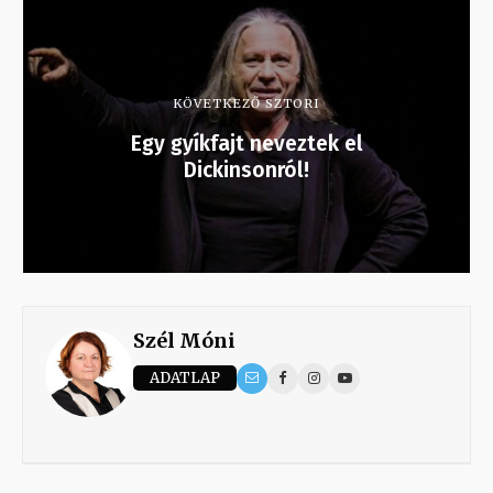
KÖVETKEZŐ SZTORI
Egy gyíkfajt neveztek el
Dickinsonról!
Szél Móni
ADATLAP