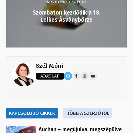
KÖVETKEZŐ SZTORI
Szombaton kezdődik a 18.
Lelkes Ásványbörze
Szél Móni
ADATLAP
KAPCSOLÓDÓ CIKKEK
TÖBB A SZERZŐTŐL
Auchan – megújulva, megszépülve