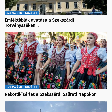
SZEKSZÁRD - KÖZÉLET
Emléktáblák avatása a Szekszárdi
Törvényszéken…
SZEKSZÁRD - KÖZÉLET
Rekordkísérlet a Szekszárdi Szüreti Napokon