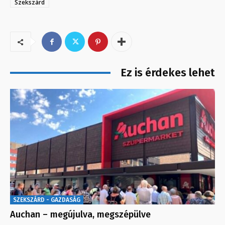
Szekszárd
Ez is érdekes lehet
SZEKSZÁRD - GAZDASÁG
Auchan – megújulva, megszépülve