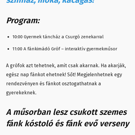
színház, móka, kacagás!
Program:
10:00 Gyermek táncház a Csurgó zenekarral
11:00 A fánkimádó Gróf – interaktív gyermekműsor
A grófok azt tehetnek, amit csak akarnak. Ha akarják,
egész nap fánkot ehetnek! Sőt! Megjelenhetnek egy
rendezvényen és fánkot osztogathatnak a
gyerekeknek.
A műsorban lesz csukott szemes
fánk kóstoló és fánk evő verseny