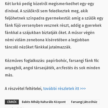
Két lurkó pedig közelről megismerkedhet egy-egy
dínóval. A szülőkről sem feledkeztek meg, akik
feljöhetnek színpadra gyermekestül: amíg a szülők egy
fánk fújó versenyben vesznek részt, addig a gyerekek
fánkkal a szájukban biztatják őket. A műsor végén
némi vidám zenebona kíséretében a legjobban
táncoló nézőket fánkkal jutalmazzák.
Kézműves foglalkozás: papírbohóc, farsangi fánk filc
anyagból, angol társasjáték, arcfestés és sok minden
más.
A részvétel feltételei,
további részletek itt >>>
CÍMKÉK
Babits Mihály Kulturális Központ
Farsangi Játszóház