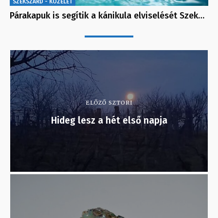
SZEKSZÁRD - KÖZÉLET
Párakapuk is segítik a kánikula elviselését Szek…
ELŐZŐ SZTORI
Hideg lesz a hét első napja