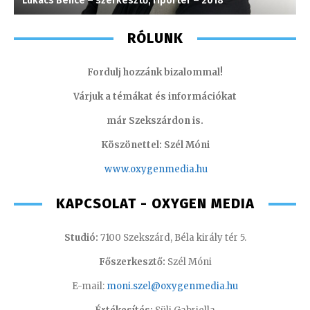
Lukács Bence – szerkesztő, riporter – 2018
F
RÓLUNK
Fordulj hozzánk bizalommal!
Várjuk a témákat és információkat
már Szekszárdon is.
Köszönettel: Szél Móni
www.oxygenmedia.hu
KAPCSOLAT - OXYGEN MEDIA
Studió:
7100 Szekszárd, Béla király tér 5.
Főszerkesztő:
Szél Móni
E-mail:
moni.szel@oxygenmedia.hu