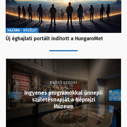
HAZÁNK - KÖZÉLET
Új éghajlati portált indított a HungaroMet
ELŐZŐ SZTORI
Ingyenes programokkal ünnepli
születésnapját a Néprajzi
Múzeum