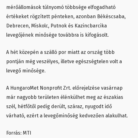
mérőállomások túlnyomó többsége elfogadható
értékeket rögzített pénteken, azonban Békéscsaba,
Debrecen, Miskolc, Putnok és Kazincbarcika
levegőjének minősége továbbra is kifogásolt.
A hét közepén a szálló por miatt az ország több
pontján még veszélyes, illetve egészségtelen volt a
levegő minősége.
A HungaroMet Nonprofit Zrt. előrejelzése vasárnap
már nagyobb területen élénkülhet meg az északias
szél, hétfőtől pedig derült, száraz, nyugodt idő
várható, ezért a levegőminőség kedvezően alakulhat.
Forrás: MTI