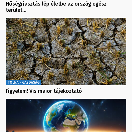
Hőségriasztás lép életbe az ország egész
terület…
TOLNA - GAZDASÁG
Figyelem! Vis maior tájékoztató