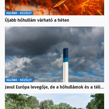
HAZÁNK - KÖZÉLET
Újabb hőhullám várható a héten
HAZÁNK - KÖZÉLET
Javul Európa levegője, de a hőhullámok és a téli…