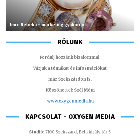
Imre Rebeka – marketing gyakornok
T
RÓLUNK
Fordulj hozzánk bizalommal!
Várjuk a témákat és információkat
már Szekszárdon is.
Köszönettel: Szél Móni
www.oxygenmedia.hu
KAPCSOLAT - OXYGEN MEDIA
Studió:
7100 Szekszárd, Béla király tér 5.