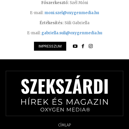
Főszerkesztő:
Szél Móni
E-mail:
moni.szel@oxygenmedia.hu
Értékesítés:
Süli Gabriella
E-mail:
gabriella.suli@oxygenmedia.hu
IMPRESSZUM
CÍMLAP