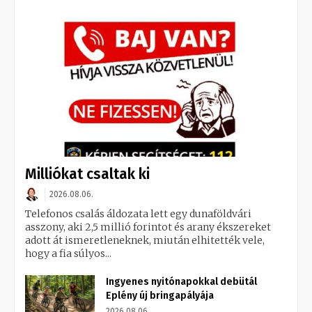
Milliókat csaltak ki
2026.08.06.
Telefonos csalás áldozata lett egy dunaföldvári
asszony, aki 2,5 millió forintot és arany ékszereket
adott át ismeretleneknek, miután elhitették vele,
hogy a fia súlyos...
Ingyenes nyitónapokkal debütál
Eplény új bringapályája
2026.08.06.