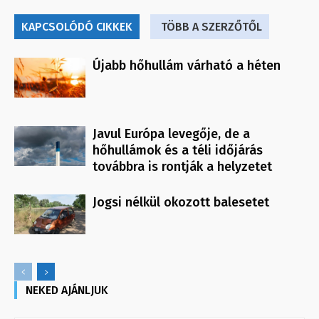
KAPCSOLÓDÓ CIKKEK
TÖBB A SZERZŐTŐL
Újabb hőhullám várható a héten
Javul Európa levegője, de a
hőhullámok és a téli időjárás
továbbra is rontják a helyzetet
Jogsi nélkül okozott balesetet
NEKED AJÁNLJUK