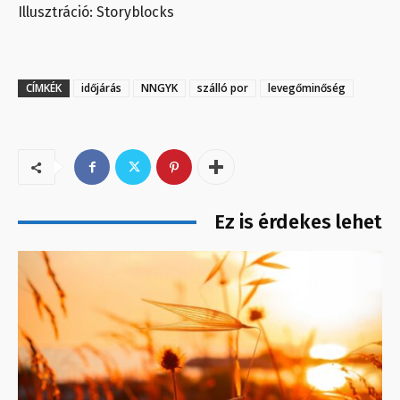
Illusztráció: Storyblocks
CÍMKÉK
időjárás
NNGYK
szálló por
levegőminőség
Ez is érdekes lehet