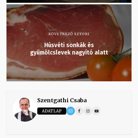
KÖVETKEZŐ SZTORI
Húsvéti sonkák és
gyümölcslevek nagyító alatt
Szentgathi Csaba
ADATLAP