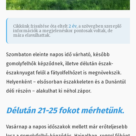
Cikkünk frissítése óta eltelt
2 év
, a szövegben szereplő
információk a megjelenéskor pontosak voltak, de
mára elavulhattak.
Szombaton eleinte napos idő várható, később
gomolyfelhők képződnek, illetve délután észak-
északnyugat felől a fátyolfelhőzet is megnövekszik.
Helyenként – elsősorban északkeleten és a Dunántúl
déli részén – alakulhat ki néhol zápor.
Délután 21-25 fokot mérhetünk.
Vasárnap a napos időszakok mellett már erőteljesebb
lesz a gomolyfelhő-képződés. Hajnalban, reggel főként