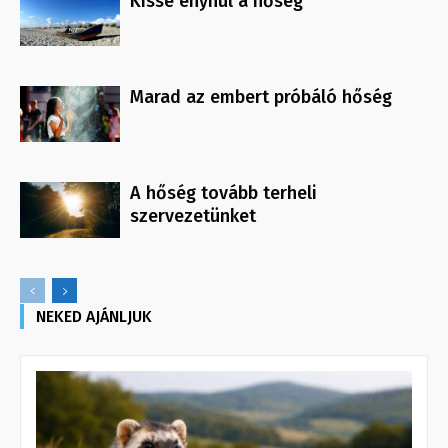
Kissé enyhül a hőség
Marad az embert próbáló hőség
A hőség tovább terheli
szervezetünket
NEKED AJÁNLJUK