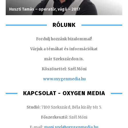
Huszti Tamás – operatőr, vágó – 2017
M
RÓLUNK
Fordulj hozzánk bizalommal!
Várjuk a témákat és információkat
már Szekszárdon is.
Köszönettel: Szél Móni
www.oxygenmedia.hu
KAPCSOLAT - OXYGEN MEDIA
Studió:
7100 Szekszárd, Béla király tér 5.
Főszerkesztő:
Szél Móni
E-mail:
moni.szel@oxygenmedia.hu