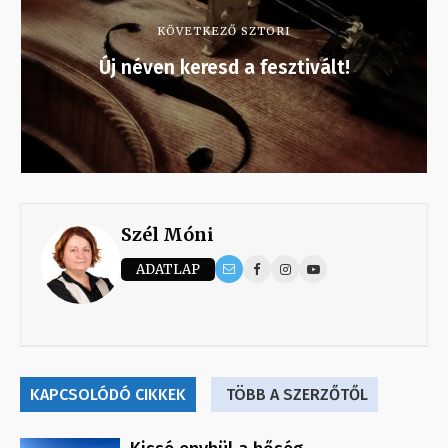
KÖVETKEZŐ SZTORI
Új néven keresd a fesztivált!
Szél Móni
ADATLAP
KAPCSOLÓDÓ CIKKEK
TÖBB A SZERZŐTŐL