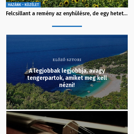
HAZÁNK - KÖZÉLET
Felcsillant a remény az enyhülésre, de egy hetet…
ELŐZŐ SZTORI
A legjobbak legjobbja, avagy
tengerpartok, amiket meg kell
nézni!