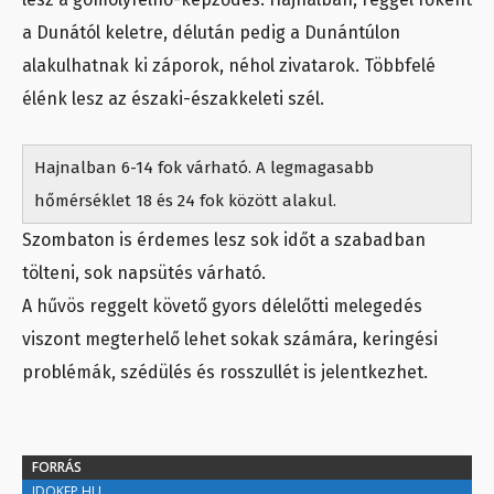
a Dunától keletre, délután pedig a Dunántúlon
alakulhatnak ki záporok, néhol zivatarok. Többfelé
élénk lesz az északi-északkeleti szél.
Hajnalban 6-14 fok várható. A legmagasabb
hőmérséklet 18 és 24 fok között alakul.
Szombaton is érdemes lesz sok időt a szabadban
tölteni, sok napsütés várható.
A hűvös reggelt követő gyors délelőtti melegedés
viszont megterhelő lehet sokak számára, keringési
problémák, szédülés és rosszullét is jelentkezhet.
FORRÁS
IDOKEP.HU