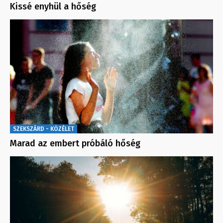
Kissé enyhül a hőség
SZEKSZÁRD - KÖZÉLET
Marad az embert próbáló hőség