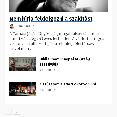
Nem bírja feldolgozni a szakítást
2026.08.07.
A Tamási Járási Ügyészség magánlaksértés miatt
emelt vádat egy 43 éves férfi ellen. A vádlott haragos
viszonyban áll a volt párja jelenlegi élettársával,
mivel nem...
Jubileumot ünnepel az Őrség
fesztiválja
2026.08.07.
Öt tűzeset is adott okot vonulni
2026.08.07.