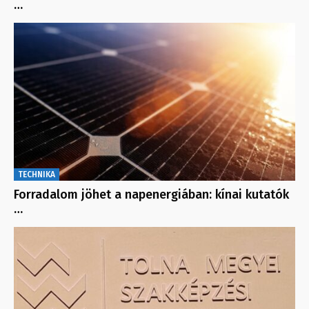
…
TECHNIKA
Forradalom jöhet a napenergiában: kínai kutatók
…