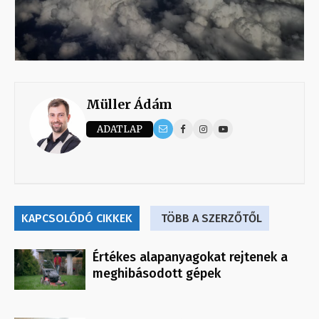
Müller Ádám
ADATLAP
KAPCSOLÓDÓ CIKKEK
TÖBB A SZERZŐTŐL
Értékes alapanyagokat rejtenek a
meghibásodott gépek