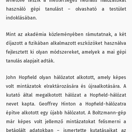
lehetővé teszik a mesterséges neurális hálózatokat
használó gépi tanulást – olvasható a testület
indoklásában.
Mint az akadémia közleményében rámutatnak, a két
díjazott a fizikában alkalmazott eszközöket használva
fejlesztett ki olyan módszereket, amelyek a mai gépi
tanulás alapjait adták.
John Hopfield olyan hálózatot alkotott, amely képes
volt mintázatok elraktározására és újraalkotására. A
kutató által megalkotott hálózat a Hopfield-hálózat
nevet kapta. Geoffrey Hinton a Hopfield-hálózatra
építve alkotott egy újabb hálózatot. A Boltzmann-gép
már képes volt jellemző mintázatokat felismerni a
betáplált adatokban – ismertette kutatásaikat az