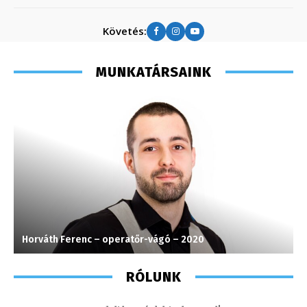
Követés:
MUNKATÁRSAINK
Horváth Ferenc – operatőr-vágó – 2020
P
RÓLUNK