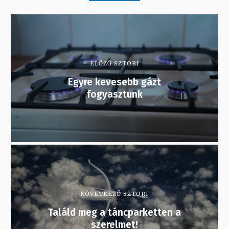
ELŐZŐ SZTORI
Egyre kevesebb gázt
fogyasztunk
KÖVETKEZŐ SZTORI
Találd meg a táncparketten a
szerelmet!