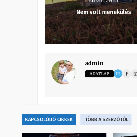
ELŐZŐ SZTORI
Nem volt menekülés
admin
ADATLAP
KAPCSOLÓDÓ CIKKEK
TÖBB A SZERZŐTŐL