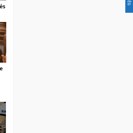
 és
be