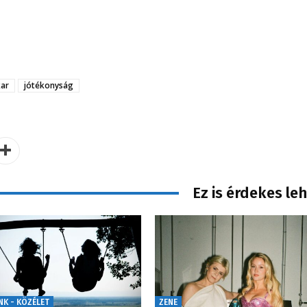
ar
jótékonyság
Ez is érdekes le
NK - KÖZÉLET
ZENE