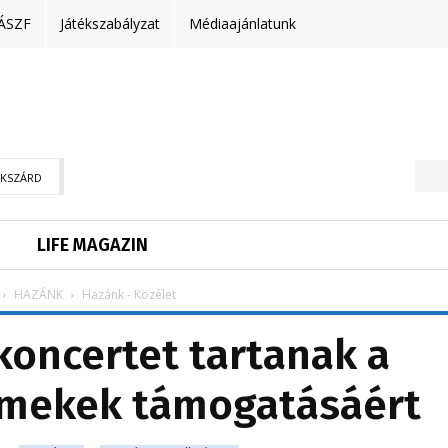
ÁSZF
Játékszabályzat
Médiaajánlatunk
EKSZÁRD
LIFE MAGAZIN
HAZÁNK
Hazánk - Közélet
koncertet tartanak a
rmekek támogatásáért