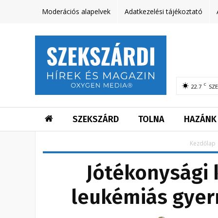
Moderációs alapelvek
Adatkezelési tájékoztató
C
22.7
SZ
SZEKSZÁRD
TOLNA
HAZÁNK
Kezdőlap
Jótékonysági 
leukémiás gye