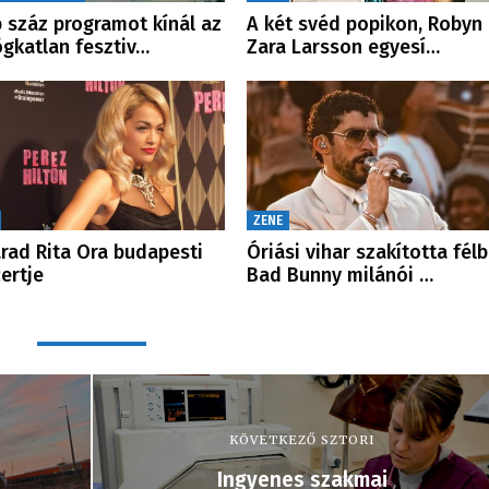
 száz programot kínál az
A két svéd popikon, Robyn
gkatlan fesztiv…
Zara Larsson egyesí…
ZENE
rad Rita Ora budapesti
Óriási vihar szakította fél
ertje
Bad Bunny milánói …
KÖVETKEZŐ SZTORI
Ingyenes szakmai