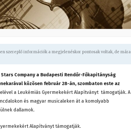
ben szereplő információk a megjelenéskor pontosak voltak, de mára
y Stars Company a Budapesti Rendőr-Főkapitányság
enekarával közösen február 28-án, szombaton este az
elével a Leukémiás Gyermekekért Alapítványt támogatják. A
táncdalokon és magyar musicaleken át a komolyabb
ülnek dallamok.
yermekekért Alapítványt támogatják.