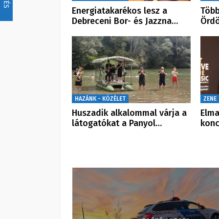
Energiatakarékos lesz a
Több
Debreceni Bor- és Jazzna…
Ördö
HAZÁNK - KÖZÉLET
ZENE
Huszadik alkalommal várja a
Elma
látogatókat a Panyol…
konc