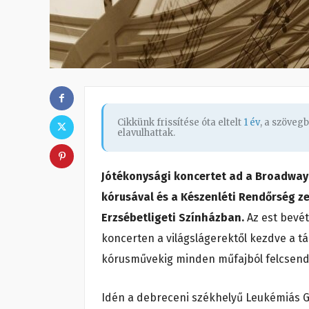
Cikkünk frissítése óta eltelt
1 év
, a szöveg
elavulhattak.
Jótékonysági koncertet ad a Broadwa
kórusával és a Készenléti Rendőrség z
Erzsébetligeti Színházban.
Az est bevét
koncerten a világslágerektől kezdve a 
kórusművekig minden műfajból felcsend
Idén a debreceni székhelyű Leukémiás G