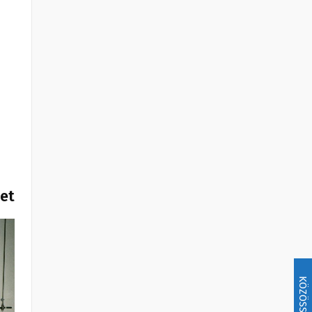
het
KÖZÖSSÉG