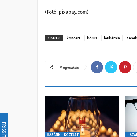
(Fotó: pixabay.com)
CÍMKÉK
koncert
kórus
leukémia
zenek
Megosztás
FRISSÍTÉS
HAZÁNK - KÖZÉLET
HAZÁ