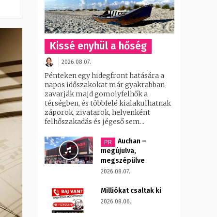
Kissé enyhül a hőség
2026.08.07.
Pénteken egy hidegfront hatására a
napos időszakokat már gyakrabban
zavarják majd gomolyfelhők a
térségben, és többfelé kialakulhatnak
záporok, zivatarok, helyenként
felhőszakadás és jégeső sem...
Auchan –
PR
megújulva,
megszépülve
2026.08.07.
Milliókat csaltak ki
2026.08.06.