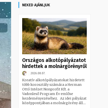
NEKED AJÁNLJUK
Országos alkotópályázatot
hirdettek a molnárgörényről
2026.08.07.
Kreatív alkotópályázatokat hirdetett
több korosztály számára a Herman
Ottó Intézet Nonprofit Kft. a
Vadonleső Program Év emlőse
kezdeményezéséhez. Az idei pályázat
középpontjában a molnárgörény áll....