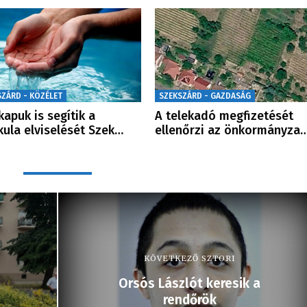
SZÁRD - KÖZÉLET
SZEKSZÁRD - GAZDASÁG
kapuk is segítik a
A telekadó megfizetését
kula elviselését Szek…
ellenőrzi az önkormányza
KÖVETKEZŐ SZTORI
Orsós Lászlót keresik a
rendőrök