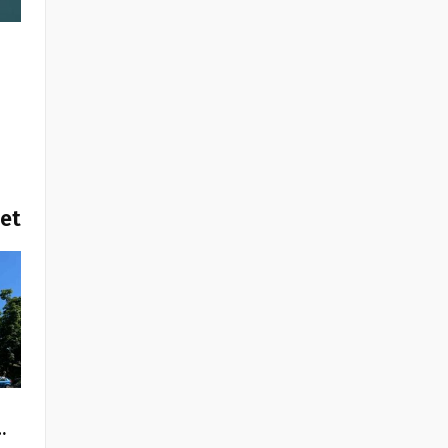
het
…