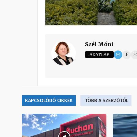
Szél Móni
ADATLAP
KAPCSOLÓDÓ CIKKEK
TÖBB A SZERZŐTŐL