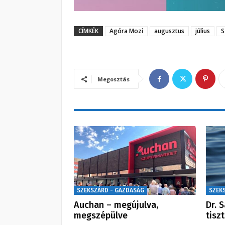
CÍMKÉK
Agóra Mozi
augusztus
július
S
Megosztás
SZEKSZÁRD - GAZDASÁG
SZEK
Auchan – megújulva,
Dr. 
megszépülve
tisz