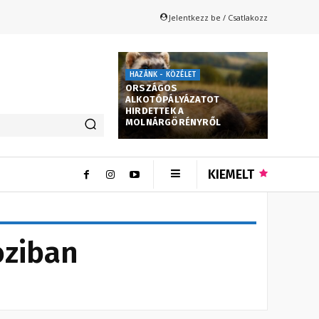
Jelentkezz be / Csatlakozz
HAZÁNK - KÖZÉLET
ORSZÁGOS
ALKOTÓPÁLYÁZATOT
HIRDETTEK A
MOLNÁRGÖRÉNYRŐL
KIEMELT
oziban