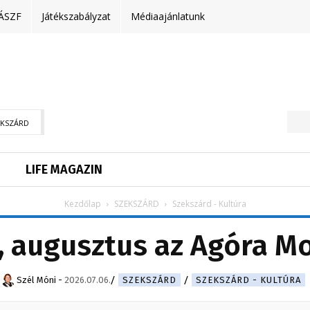
ÁSZF
Játékszabályzat
Médiaajánlatunk
EKSZÁRD
LIFE MAGAZIN
Kezdőlap
SZEKSZÁRD
Szekszárd - Kultúra
s, augusztus az Agóra M
Szél Móni
-
2026.07.06.
SZEKSZÁRD
SZEKSZÁRD - KULTÚRA