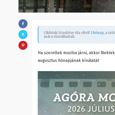
Cikkünk frissítése óta eltelt
1 hónap
, a sz
mára elavulhattak.
Ha szerettek moziba járni, akkor Nektek 
augusztus hónapjának kínálatát