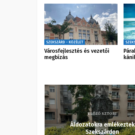
SZEKSZÁRD - KÖZÉLET
SZEK
Városfejlesztés és vezetői
Pára
megbízás
káni
ELŐZŐ SZTORI
Áldozatokra emlékeztek
Szekszárdon