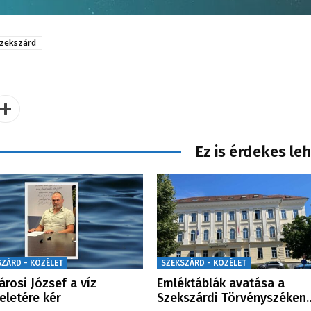
zekszárd
Ez is érdekes le
SZÁRD - KÖZÉLET
SZEKSZÁRD - KÖZÉLET
Sárosi József a víz
Emléktáblák avatása a
teletére kér
Szekszárdi Törvényszéken