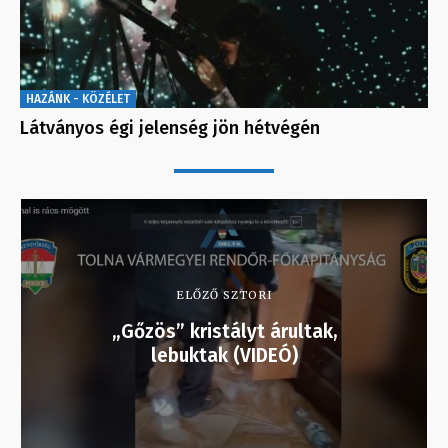
HAZÁNK - KÖZÉLET
Látványos égi jelenség jön hétvégén
ELŐZŐ SZTORI
„Gőzös” kristályt árultak,
lebuktak (VIDEÓ)