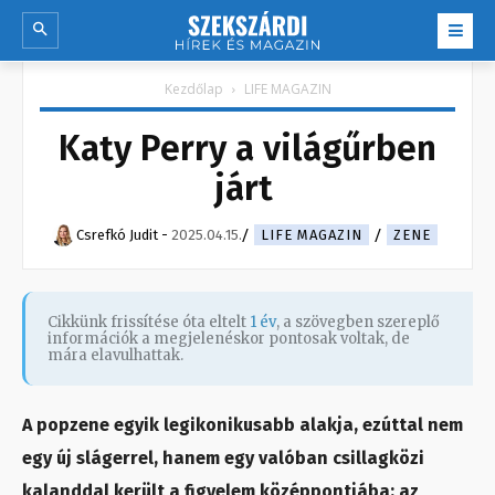
Kezdőlap
LIFE MAGAZIN
Katy Perry a világűrben
járt
Csrefkó Judit
-
2025.04.15.
LIFE MAGAZIN
ZENE
Cikkünk frissítése óta eltelt
1 év
, a szövegben szereplő
információk a megjelenéskor pontosak voltak, de
mára elavulhattak.
A popzene egyik legikonikusabb alakja, ezúttal nem
egy új slágerrel, hanem egy valóban csillagközi
kalanddal került a figyelem középpontjába: az