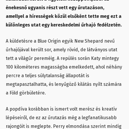
énekesnő ugyanis részt vett egy űrutazáson,
amellyel a hírességek közül elsőként tette meg ezt a
különleges utat egy kereskedelmi űrhajó fedélzetén.
A küldetésre a Blue Origin egyik New Shepard nevű
űrhajójával került sor, amely rövid, de látványos utat
tett a világűr pereméig. A repülés során Katy mintegy
100 kilométeres magasságba emelkedett, ahol néhány
percre a teljes súlytalanság állapotát is
megtapasztalhatta, és lenyűgöző kilátás nyílt számára
a Föld görbületére.
A popdíva korábban is ismert volt merész és kreatív
lépéseiről, de ez az űrutazás még a legfanatikusabb
rajongóit is meglepte. Perry elmondása szerint mindig