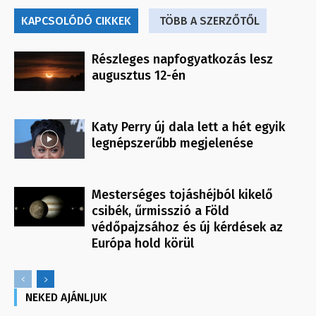
KAPCSOLÓDÓ CIKKEK
TÖBB A SZERZŐTŐL
Részleges napfogyatkozás lesz
augusztus 12-én
Katy Perry új dala lett a hét egyik
legnépszerűbb megjelenése
Mesterséges tojáshéjból kikelő
csibék, űrmisszió a Föld
védőpajzsához és új kérdések az
Európa hold körül
NEKED AJÁNLJUK