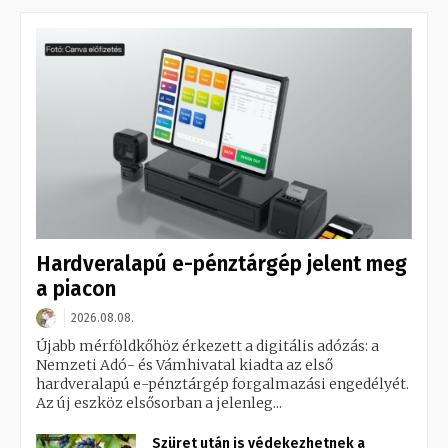
Hardveralapú e-pénztárgép jelent meg
a piacon
2026.08.08.
Újabb mérföldkőhöz érkezett a digitális adózás: a
Nemzeti Adó- és Vámhivatal kiadta az első
hardveralapú e-pénztárgép forgalmazási engedélyét.
Az új eszköz elsősorban a jelenleg...
Szüret után is védekezhetnek a