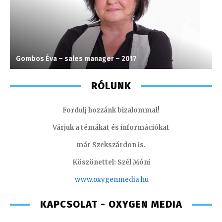
Gombos Éva – sales manager – 2017
V
RÓLUNK
Fordulj hozzánk bizalommal!
Várjuk a témákat és információkat
már Szekszárdon is.
Köszönettel: Szél Móni
www.oxygenmedia.hu
KAPCSOLAT - OXYGEN MEDIA