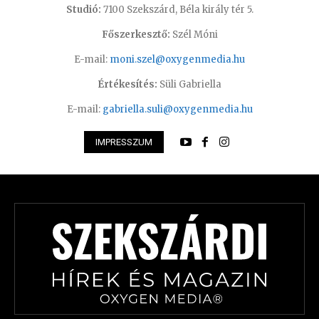
Studió:
7100 Szekszárd, Béla király tér 5.
Főszerkesztő:
Szél Móni
E-mail:
moni.szel@oxygenmedia.hu
Értékesítés:
Süli Gabriella
E-mail:
gabriella.suli@oxygenmedia.hu
IMPRESSZUM