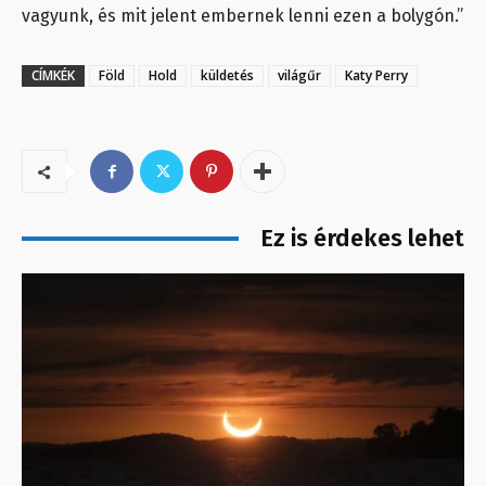
vagyunk, és mit jelent embernek lenni ezen a bolygón.”
CÍMKÉK
Föld
Hold
küldetés
világűr
Katy Perry
Ez is érdekes lehet