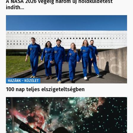
A NASA 2026 végéig három új holdküldetést
indíth…
HAZÁNK - KÖZÉLET
100 nap teljes elszigeteltségben