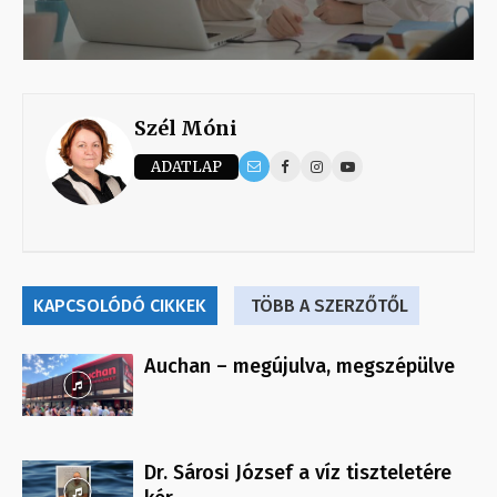
Szél Móni
ADATLAP
KAPCSOLÓDÓ CIKKEK
TÖBB A SZERZŐTŐL
Auchan – megújulva, megszépülve
Dr. Sárosi József a víz tiszteletére