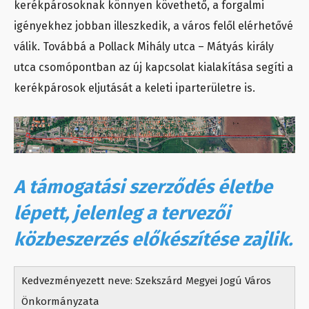
kerékpárosoknak könnyen követhető, a forgalmi
igényekhez jobban illeszkedik, a város felől elérhetővé
válik. Továbbá a Pollack Mihály utca – Mátyás király
utca csomópontban az új kapcsolat kialakítása segíti a
kerékpárosok eljutását a keleti iparterületre is.
A támogatási szerződés életbe
lépett, jelenleg a tervezői
közbeszerzés előkészítése zajlik.
Kedvezményezett neve: Szekszárd Megyei Jogú Város
Önkormányzata