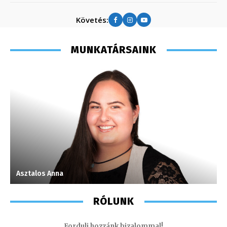
Követés:
MUNKATÁRSAINK
Asztalos Anna
K
RÓLUNK
Fordulj hozzánk bizalommal!