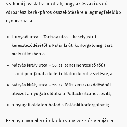
szakmai javaslatra jutottak, hogy az északi és déli
városrész kerékpáros összekötésére a legmegfelelőbb
nyomvonal a
Hunyadi utca – Tartsay utca – Keselyűsi út
kereszteződésétől a Palánki úti körforgalomig tart,
mely útközben a
Mátyás király utca – 56. sz. tehermentesítő főút
csomópontjánál a keleti oldalon kerül vezetésre, a
Mátyás király utca – 56. sz. főút kereszteződésénél
átvezet a nyugati oldalra a Pollack utcához, és itt,
a nyugati oldalon halad a Palánki körforgalomig.
Ez a nyomvonal a direktebb vonalvezetés alapján a