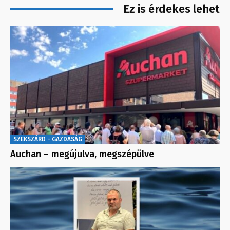
Ez is érdekes lehet
SZEKSZÁRD - GAZDASÁG
Auchan – megújulva, megszépülve