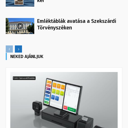
kér
Emléktáblák avatása a Szekszárdi
Törvényszéken
NEKED AJÁNLJUK