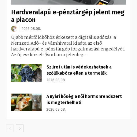
Hardveralapú e-pénztárgép jelent meg
a piacon
2026.08.08.
Újabb mérföldkőhöz érkezett a digitális adózás: a
Nemzeti Adó- és Vámhivatal kiadta az első
hardveralapú e-pénztárgép forgalmazási engedélyét.
Az új eszköz elsősorban a jelenleg...
Szüret után is védekezhetnek a
szőlőkabóca ellen a termelők
2026.08.08.
A nyári hőség a női hormonrendszert
is megterhelheti
2026.08.08.