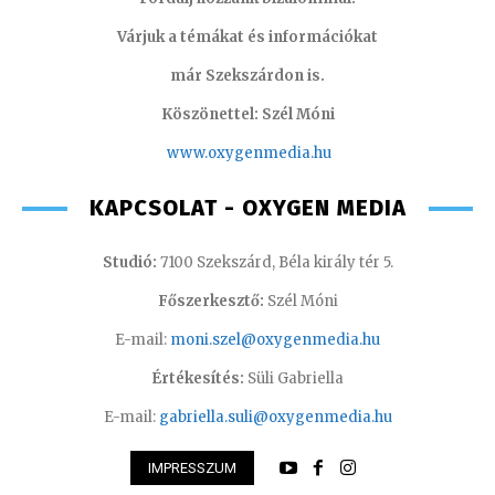
Várjuk a témákat és információkat
már Szekszárdon is.
Köszönettel: Szél Móni
www.oxygenmedia.hu
KAPCSOLAT - OXYGEN MEDIA
Studió:
7100 Szekszárd, Béla király tér 5.
Főszerkesztő:
Szél Móni
E-mail:
moni.szel@oxygenmedia.hu
Értékesítés:
Süli Gabriella
E-mail:
gabriella.suli@oxygenmedia.hu
IMPRESSZUM