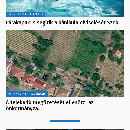
SZEKSZÁRD - KÖZÉLET
Párakapuk is segítik a kánikula elviselését Szek…
SZEKSZÁRD - GAZDASÁG
A telekadó megfizetését ellenőrzi az
önkormányza…