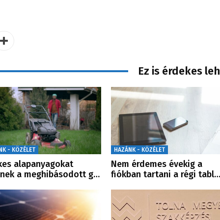
Ez is érdekes le
NK - KÖZÉLET
HAZÁNK - KÖZÉLET
kes alapanyagokat
Nem érdemes évekig a
enek a meghibásodott g…
fiókban tartani a régi tabl