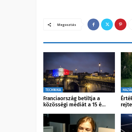
Megosztás
TECHNIKA
HAZÁ
Franciaország betiltja a
Érté
közösségi médiát a 15 é…
rejt