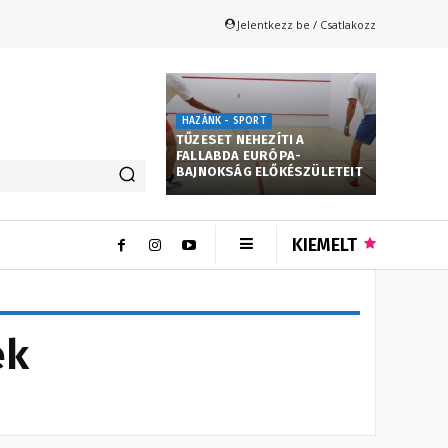
Jelentkezz be / Csatlakozz
HAZÁNK - SPORT
TŰZESET NEHEZÍTI A
FALLABDA EURÓPA-
BAJNOKSÁG ELŐKÉSZÜLETEIT
KIEMELT
ek