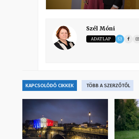
Szél Móni
ADATLAP
KAPCSOLÓDÓ CIKKEK
TÖBB A SZERZŐTŐL