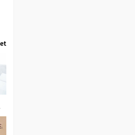
het
…