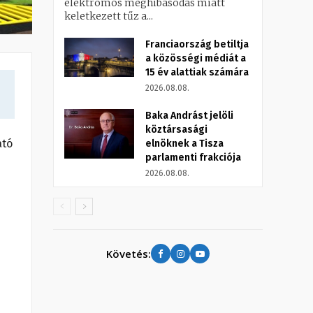
elektromos meghibásodás miatt
keletkezett tűz a...
Franciaország betiltja
a közösségi médiát a
15 év alattiak számára
2026.08.08.
Baka Andrást jelöli
köztársasági
ató
elnöknek a Tisza
parlamenti frakciója
2026.08.08.
Követés: