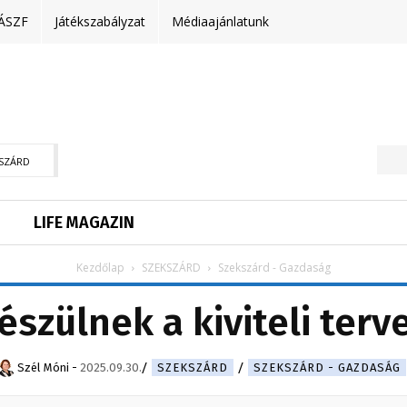
ÁSZF
Játékszabályzat
Médiaajánlatunk
SZÁRD
LIFE MAGAZIN
Kezdőlap
SZEKSZÁRD
Szekszárd - Gazdaság
észülnek a kiviteli terv
Szél Móni
-
2025.09.30.
SZEKSZÁRD
SZEKSZÁRD - GAZDASÁG