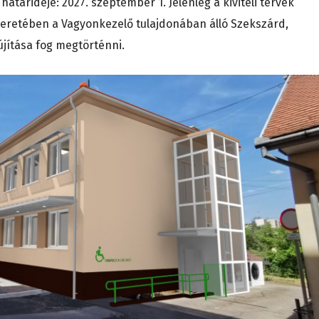
határideje: 2027. szeptember 1. Jelenleg a kiviteli tervek
keretében a Vagyonkezelő tulajdonában álló Szekszárd,
újítása fog megtörténni.