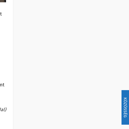
t
int
KÖZÖSSÉG
al)