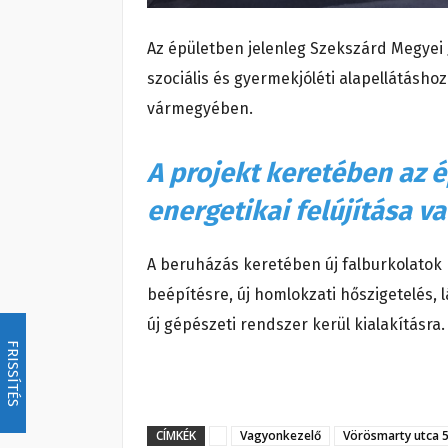
Az épületben jelenleg Szekszárd Megyei
szociális és gyermekjóléti alapellátásho
vármegyében.
A projekt keretében az é
energetikai felújítása v
A beruházás keretében új falburkolatok 
beépítésre, új homlokzati hőszigetelés, l
új gépészeti rendszer kerül kialakításra.
FRISSÍTÉS
CÍMKÉK
Vagyonkezelő
Vörösmarty utca 5