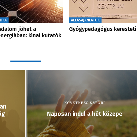
NIKA
ÁLLÁSAJÁNLATOK
adalom jöhet a
Gyógypedagógus keresteti
nergiában: kínai kutatók
KÖVETKEZŐ SZTORI
ban
ág
Naposan indul a hét közepe