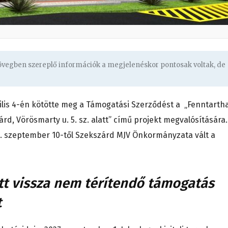
zövegben szereplő információk a megjelenéskor pontosak voltak, de
rilis 4-én kötötte meg a Támogatási Szerződést a „Fenntarth
rd, Vörösmarty u. 5. sz. alatt” című projekt megvalósítására.
. szeptember 10-től Szekszárd MJV Önkormányzata vált a
tt vissza nem térítendő támogatás
t