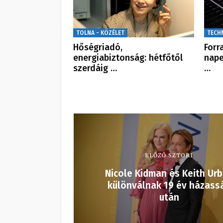
TOLNA - KÖZÉLET
TECH
Hőségriadó,
Forr
energiabiztonság: hétfőtől
nape
szerdáig …
…
ELŐZŐ SZTORI
Nicole Kidman és Keith Ur
különválnak 19 év házass
után