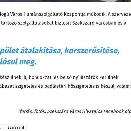
 Jogú Város Humánszolgáltató Központja működik. A szerveze
z tartozó szolgáltatásokat biztosít Szekszárd városban és a
pület átalakítása, korszerűsítése,
alósul meg.
készülnek, új homlokzati és belső nyílászárók kerülnek
ábazat szigetelés és padlástéri hőszigetelés is készül, valam
(forrás, fotók: Szekszárd Város Hivatalos Facebook old
.
Szelszárd