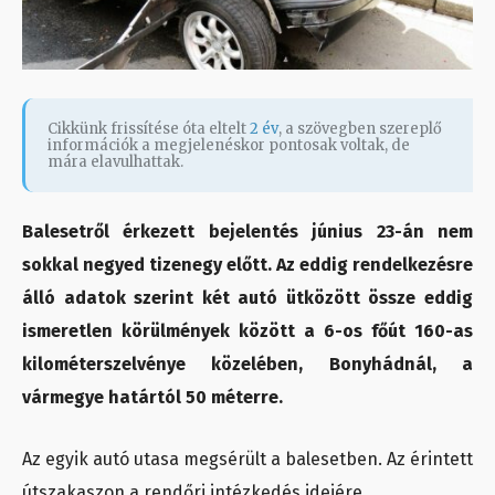
Cikkünk frissítése óta eltelt
2 év
, a szövegben szereplő
információk a megjelenéskor pontosak voltak, de
mára elavulhattak.
Balesetről érkezett bejelentés június 23-án nem
sokkal negyed tizenegy előtt. Az eddig rendelkezésre
álló adatok szerint két autó ütközött össze eddig
ismeretlen körülmények között a 6-os főút 160-as
kilométerszelvénye közelében, Bonyhádnál, a
vármegye határtól 50 méterre.
Az egyik autó utasa megsérült a balesetben. Az érintett
útszakaszon a rendőri intézkedés idejére