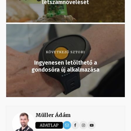
létszámnövelését
KÖVETKEZŐ SZTORI
Ingyenesen letölthető a
gondosóra új alkalmazása
Müller Ádám
ADATLAP