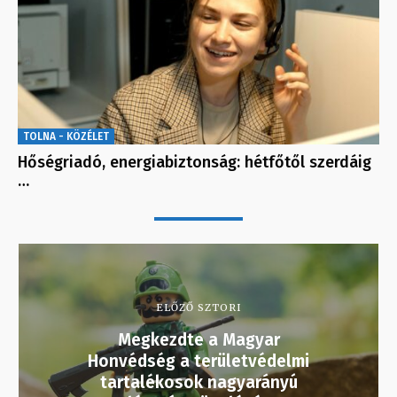
TOLNA - KÖZÉLET
Hőségriadó, energiabiztonság: hétfőtől szerdáig
…
ELŐZŐ SZTORI
Megkezdte a Magyar
Honvédség a területvédelmi
tartalékosok nagyarányú