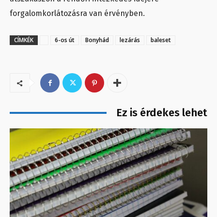
forgalomkorlátozásra van érvényben.
CÍMKÉK
6-os út
Bonyhád
lezárás
baleset
Ez is érdekes lehet