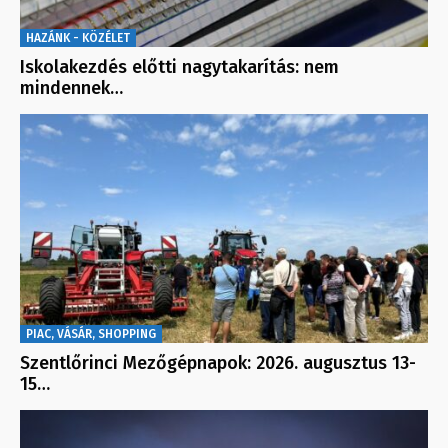
HAZÁNK - KÖZÉLET
Iskolakezdés előtti nagytakarítás: nem
mindennek…
PIAC, VÁSÁR, SHOPPING
Szentlőrinci Mezőgépnapok: 2026. augusztus 13-
15…