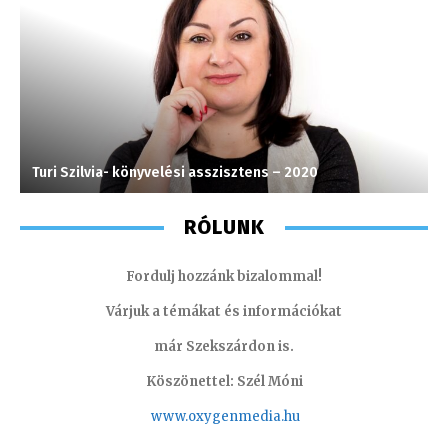
Turi Szilvia- könyvelési asszisztens – 2020
H
RÓLUNK
Fordulj hozzánk bizalommal!
Várjuk a témákat és információkat
már Szekszárdon is.
Köszönettel: Szél Móni
www.oxygenmedia.hu