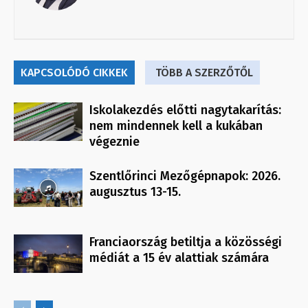
KAPCSOLÓDÓ CIKKEK
TÖBB A SZERZŐTŐL
Iskolakezdés előtti nagytakarítás:
nem mindennek kell a kukában
végeznie
Szentlőrinci Mezőgépnapok: 2026.
augusztus 13-15.
Franciaország betiltja a közösségi
médiát a 15 év alattiak számára