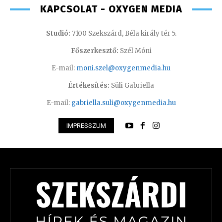
KAPCSOLAT - OXYGEN MEDIA
Studió:
7100 Szekszárd, Béla király tér 5.
Főszerkesztő:
Szél Móni
E-mail:
moni.szel@oxygenmedia.hu
Értékesítés:
Süli Gabriella
E-mail:
gabriella.suli@oxygenmedia.hu
IMPRESSZUM