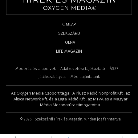
CÍMLAP
SZEKSZÁRD
TOLNA
LIFE MAGAZIN
Moderációs alapelvek
Adatkezelési tájékoztató
ÁSZF
Játékszabályzat
Médiaajánlatunk
Az Oxygen Media Csoport tagjai: A Plusz Rádió Nonprofit Kft., az
Alisca Network Kft. és a Lajta Rádió Kft., az MTVA és a Magyar
Média Mecanatúra támogatottja.
©
2026
- Szekszárdi Hírek és Magazin. Minden jog fenntartva.