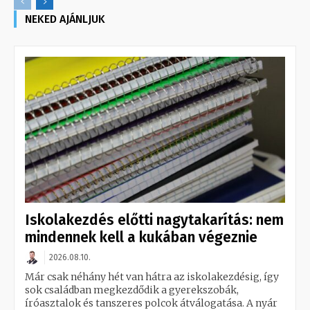
NEKED AJÁNLJUK
Iskolakezdés előtti nagytakarítás: nem
mindennek kell a kukában végeznie
2026.08.10.
Már csak néhány hét van hátra az iskolakezdésig, így
sok családban megkezdődik a gyerekszobák,
íróasztalok és tanszeres polcok átválogatása. A nyár