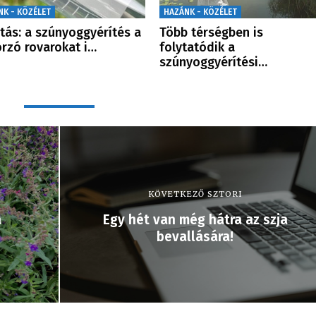
NK - KÖZÉLET
HAZÁNK - KÖZÉLET
tás: a szúnyoggyérítés a
Több térségben is
rzó rovarokat i…
folytatódik a
szúnyoggyérítési…
KÖVETKEZŐ SZTORI
a
Egy hét van még hátra az szja
bevallására!