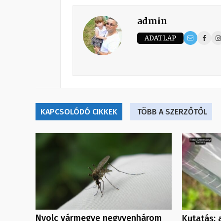
admin
ADATLAP
KAPCSOLÓDÓ CIKKEK
TÖBB A SZERZŐTŐL
Nyolc vármegye negyvenhárom
Kutatás: 