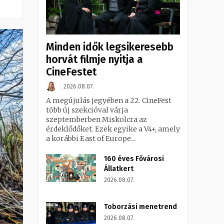
Minden idők legsikeresebb
horvát filmje nyitja a
CineFestet
2026.08.07.
A megújulás jegyében a 22. CineFest
több új szekcióval várja
szeptemberben Miskolcra az
érdeklődőket. Ezek egyike a V4+, amely
a korábbi East of Europe...
160 éves Fővárosi
Állatkert
2026.08.07.
Toborzási menetrend
2026.08.07.