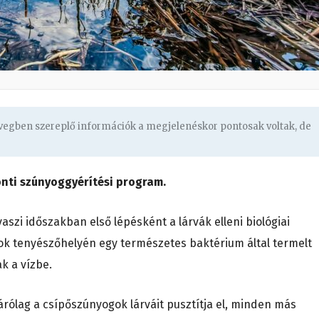
övegben szereplő információk a megjelenéskor pontosak voltak, de
onti szúnyoggyérítési program.
aszi időszakban első lépésként a lárvák elleni biológiai
ok tenyészőhelyén egy természetes baktérium által termelt
k a vízbe.
zárólag a csípőszúnyogok lárváit pusztítja el, minden más