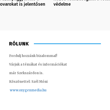
ovarokat is jelentősen
védelme
RÓLUNK
Fordulj hozzánk bizalommal!
Várjuk a témákat és információkat
már Szekszárdon is.
Köszönettel: Szél Móni
www.oxygenmedia.hu
Torma Anikó – irodavezető – 2008
Horváth