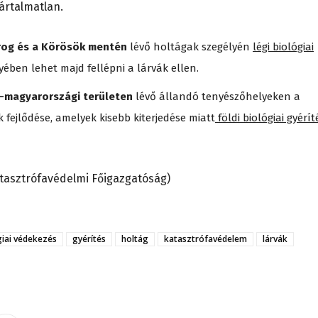
ártalmatlan.
drog és a Körösök mentén
lévő holtágak szegélyén
légi biológiai
nyében lehet majd fellépni a lárvák ellen.
t-magyarországi területen
lévő állandó tenyészőhelyeken a
fejlődése, amelyek kisebb kiterjedése miatt
földi biológiai gyérít
atasztrófavédelmi Főigazgatóság)
giai védekezés
gyérítés
holtág
katasztrófavédelem
lárvák