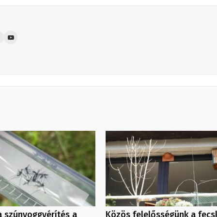
a szúnyoggyérítés a
Közös felelősségünk a fecs