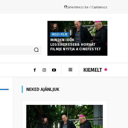
Jelentkezz be / Csatlakozz
MOZI-FILM
MINDEN IDŐK
LEGSIKERESEBB HORVÁT
FILMJE NYITJA A CINEFESTET
KIEMELT
NEKED AJÁNLJUK