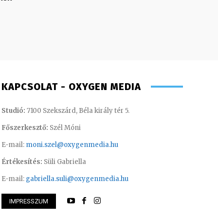
KAPCSOLAT - OXYGEN MEDIA
Studió:
7100 Szekszárd, Béla király tér 5.
Főszerkesztő:
Szél Móni
E-mail:
moni.szel@oxygenmedia.hu
Értékesítés:
Süli Gabriella
E-mail:
gabriella.suli@oxygenmedia.hu
IMPRESSZUM
 Ferenc – operatőr-vágó – 2020
Huszti Tamás – ope