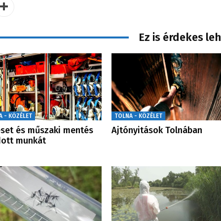
Ez is érdekes le
A - KÖZÉLET
TOLNA - KÖZÉLET
set és műszaki mentés
Ajtónyitások Tolnában
dott munkát