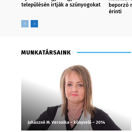
településén irtják a szúnyogokat
beporzó r
érinti
MUNKATÁRSAINK
Juhászné M. Veronika – könyvelő – 2014