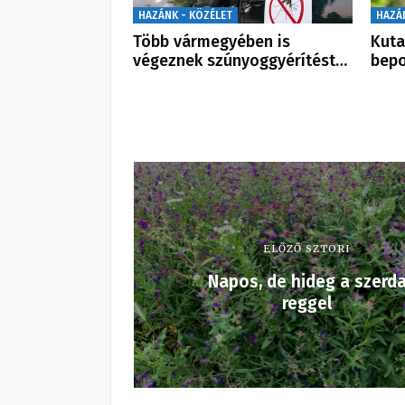
HAZÁNK - KÖZÉLET
HAZÁ
Több vármegyében is
Kuta
végeznek szúnyoggyérítést…
bepo
ELŐZŐ SZTORI
Napos, de hideg a szerd
reggel