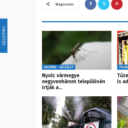
Megosztás
FRISSÍTÉS
HAZÁNK - KÖZÉLET
TOLN
Nyolc vármegye
Tűze
negyvenhárom településén
is a
irtják a…