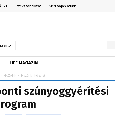
ÁSZF
Játékszabályzat
Médiaajánlatunk
EKSZÁRD
LIFE MAGAZIN
HAZÁNK
Hazánk - Közélet
onti szúnyoggyérítési
program