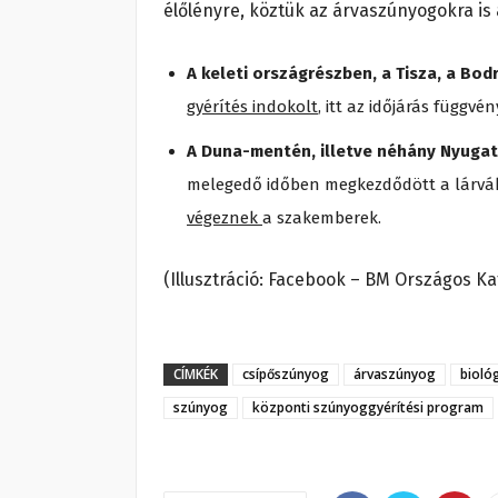
élőlényre, köztük az árvaszúnyogokra is 
A keleti országrészben, a Tisza, a Bo
gyérítés indokolt
, itt az időjárás függvé
A Duna-mentén, illetve néhány Nyuga
melegedő időben megkezdődött a lárvák 
végeznek
a szakemberek.
(Illusztráció: Facebook – BM Országos K
CÍMKÉK
csípőszúnyog
árvaszúnyog
bioló
szúnyog
központi szúnyoggyérítési program