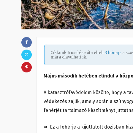
Cikkünk frissítése óta eltelt
3 hónap
, a sz
mára elavulhattak.
Május második hetében elindul a közp
A katasztrófavédelem közölte, hogy a tav
védekezés zajlik, amely során a szúnyog
fehérjét tartalmazó készítményt juttatna
⇒ Ez a fehérje a kijuttatott dózisban ki