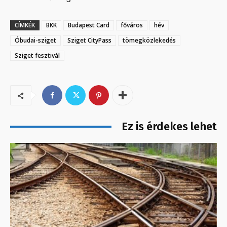
CÍMKÉK
BKK
Budapest Card
főváros
hév
Óbudai-sziget
Sziget CityPass
tömegközlekedés
Sziget fesztivál
Ez is érdekes lehet