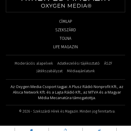
CÍMLAP
SZEKSZÁRD
TOLNA
LIFE MAGAZIN
Moderációs alapelvek
Adatkezelési tájékoztató
ÁSZF
Játékszabályzat
Médiaajánlatunk
Az Oxygen Media Csoport tagjai: A Plusz Rádió Nonprofit Kft., az
Alisca Network Kft. és a Lajta Rádió Kft., az MTVA és a Magyar
Média Mecanatúra támogatottja.
©
2026
- Szekszárdi Hírek és Magazin. Minden jog fenntartva.