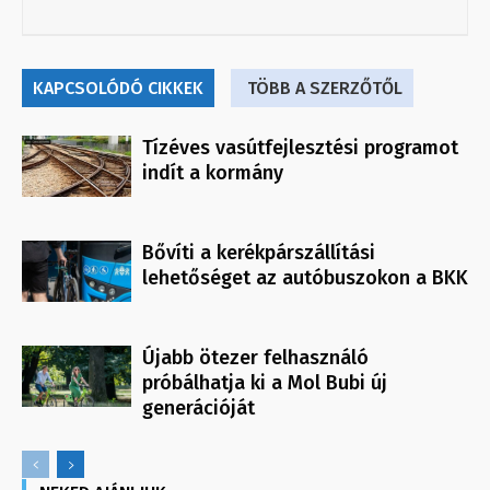
KAPCSOLÓDÓ CIKKEK
TÖBB A SZERZŐTŐL
Tízéves vasútfejlesztési programot
indít a kormány
Bővíti a kerékpárszállítási
lehetőséget az autóbuszokon a BKK
Újabb ötezer felhasználó
próbálhatja ki a Mol Bubi új
generációját