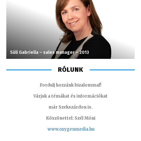
Süli Gabriella – sales manager – 2013
K
RÓLUNK
Fordulj hozzánk bizalommal!
Várjuk a témákat és információkat
már Szekszárdon is.
Köszönettel: Szél Móni
www.oxygenmedia.hu