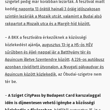
szigetet pedig már korábban lezárták. A fesztivál miatt
keddig
naponta 13 órától hajnali 3 óráig időszakosan
szintén lezárják a Mozaik utcát, valamint a Budai alsó
rakpartot a Mozaik utca és a Margit-híd között.
– A BKK a fesztiválra érkezőknek a közösségi
közlekedést ajánlja,
augusztus 13-ig a H5-ös HÉV
sűrűbben és éjjel-nappal jár a Batthyány tér és
Aquincum illetve Szentendre között
.
A 226-os autóbusz
azonban rövidített útvonalon, a Nyugati pályaudvar és
Aquincum között közlekedik,
az Óbudai-szigetre nem
tér be.
–
A Sziget CityPass by Budapest Card karszalaggal
idén is díjmentesen vehető igénybe a közösségi