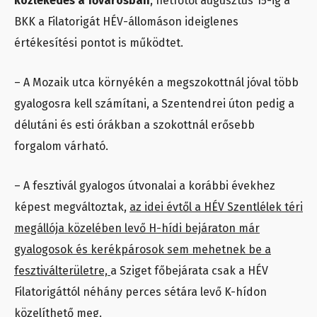
közlekedés a fővárosban
, hétfőtől augusztus 15-ig a
BKK a Filatorigát HÉV-állomáson ideiglenes
értékesítési pontot is működtet.
– A Mozaik utca környékén a megszokottnál jóval több
gyalogosra kell számítani, a Szentendrei úton pedig a
délutáni és esti órákban a szokottnál erősebb
forgalom várható.
– A fesztivál gyalogos útvonalai a korábbi évekhez
képest megváltoztak,
az idei évtől a HÉV Szentlélek téri
megállója közelében levő H-hídi bejáraton már
gyalogosok és kerékpárosok sem mehetnek be a
fesztiválterületre,
a Sziget főbejárata csak a HÉV
Filatorigáttól néhány perces sétára levő K-hídon
közelíthető meg.