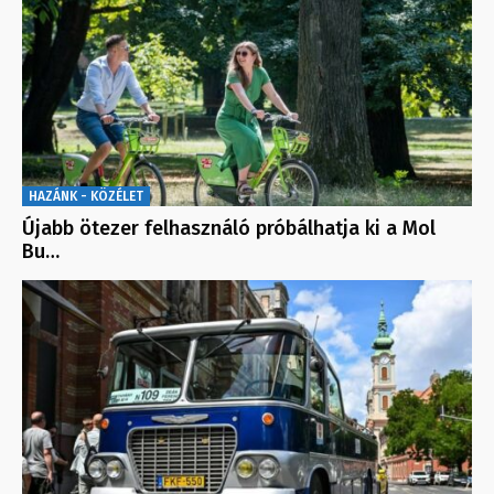
HAZÁNK - KÖZÉLET
Újabb ötezer felhasználó próbálhatja ki a Mol
Bu…