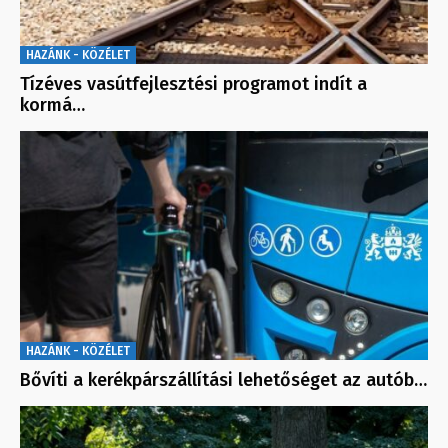
HAZÁNK - KÖZÉLET
Tízéves vasútfejlesztési programot indít a
kormá…
HAZÁNK - KÖZÉLET
Bővíti a kerékpárszállítási lehetőséget az autób…