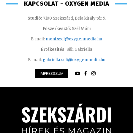
KAPCSOLAT - OXYGEN MEDIA
Studió:
7100 Szekszárd, Béla király tér 5.
Főszerkesztő:
Szél Móni
E-mail:
moni.szel@oxygenmedia.hu
Értékesítés:
Süli Gabriella
E-mail:
gabriella.suli@oxygenmedia.hu
IMPRESSZUM