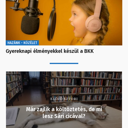
HAZÁNK - KÖZÉLET
Gyereknapi élményekkel készül a BKK
ELŐZŐ SZTORI
Már zajlik a költöztetés, de mi
lesz Sári cicával?