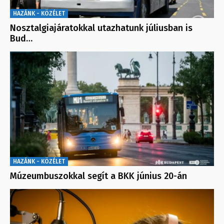
HAZÁNK - KÖZÉLET
Nosztalgiajáratokkal utazhatunk júliusban is
Bud…
HAZÁNK - KÖZÉLET
Múzeumbuszokkal segít a BKK június 20-án