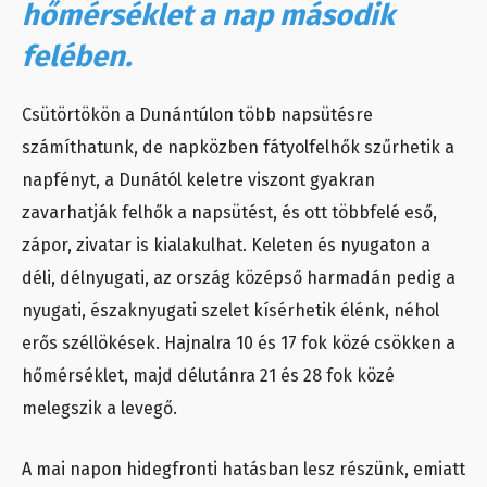
hőmérséklet a nap második
felében.
Csütörtökön a Dunántúlon több napsütésre
számíthatunk, de napközben fátyolfelhők szűrhetik a
napfényt, a Dunától keletre viszont gyakran
zavarhatják felhők a napsütést, és ott többfelé eső,
zápor, zivatar is kialakulhat. Keleten és nyugaton a
déli, délnyugati, az ország középső harmadán pedig a
nyugati, északnyugati szelet kísérhetik élénk, néhol
erős széllökések. Hajnalra 10 és 17 fok közé csökken a
hőmérséklet, majd délutánra 21 és 28 fok közé
melegszik a levegő.
A mai napon hidegfronti hatásban lesz részünk, emiatt