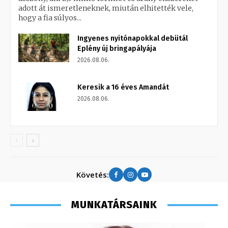
adott át ismeretleneknek, miután elhitették vele,
hogy a fia súlyos...
Ingyenes nyitónapokkal debütál
Eplény új bringapályája
2026.08.06.
Keresik a 16 éves Amandát
2026.08.06.
Követés:
MUNKATÁRSAINK