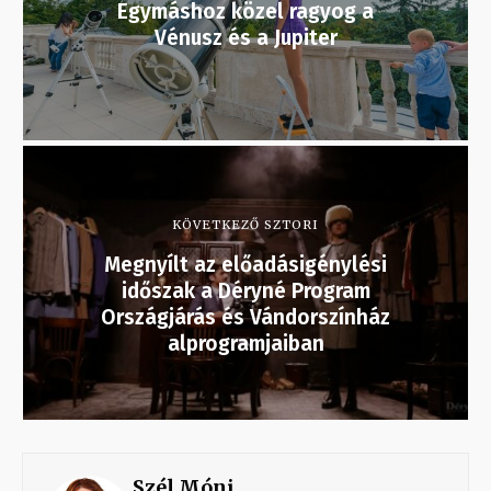
Egymáshoz közel ragyog a
Vénusz és a Jupiter
KÖVETKEZŐ SZTORI
Megnyílt az előadásigénylési
időszak a Déryné Program
Országjárás és Vándorszínház
alprogramjaiban
Szél Móni