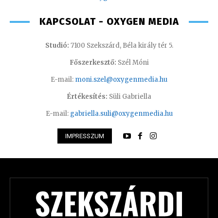
KAPCSOLAT - OXYGEN MEDIA
Studió:
7100 Szekszárd, Béla király tér 5.
Főszerkesztő:
Szél Móni
E-mail:
moni.szel@oxygenmedia.hu
Értékesítés:
Süli Gabriella
E-mail:
gabriella.suli@oxygenmedia.hu
IMPRESSZUM