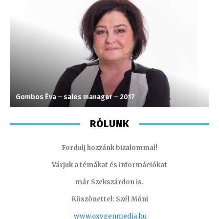
Gombos Éva – sales manager – 2017
H
RÓLUNK
Fordulj hozzánk bizalommal!
Várjuk a témákat és információkat
már Szekszárdon is.
Köszönettel: Szél Móni
www.oxygenmedia.hu