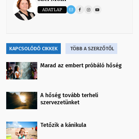
ADATLAP
KAPCSOLÓDÓ CIKKEK
TÖBB A SZERZŐTŐL
Marad az embert próbáló hőség
A hőség tovább terheli
szervezetünket
Tetőzik a kánikula