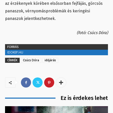
az érzékenyek körében elsősorban fejfájás, görcsös
panaszok, vérnyomásproblémák és keringési
panaszok jelentkezhetnek.
(fotó: Csúcs Dóra)
FORRÁS
IDOKEP.HU
CÍMKÉK
Csúcs Dóra
időjárás
Ez is érdekes lehet