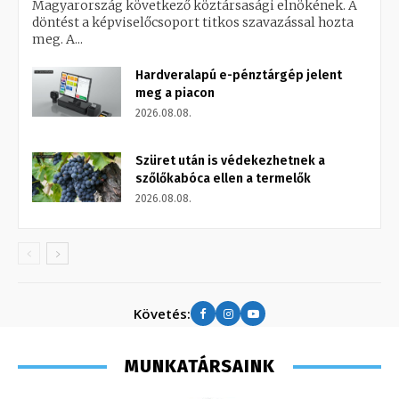
Magyarország következő köztársasági elnökének. A
döntést a képviselőcsoport titkos szavazással hozta
meg. A...
Hardveralapú e-pénztárgép jelent
meg a piacon
2026.08.08.
Szüret után is védekezhetnek a
szőlőkabóca ellen a termelők
2026.08.08.
Követés:
MUNKATÁRSAINK