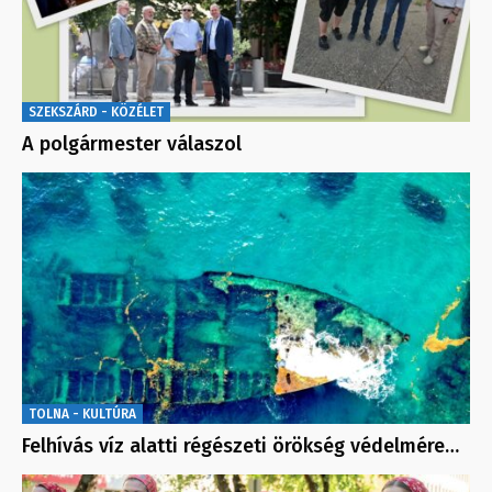
SZEKSZÁRD - KÖZÉLET
A polgármester válaszol
TOLNA - KULTÚRA
Felhívás víz alatti régészeti örökség védelmére…