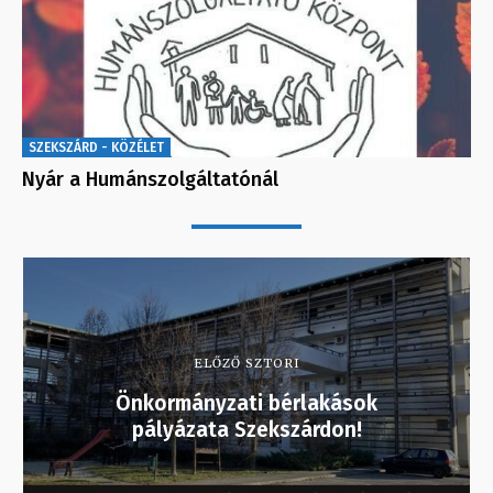
SZEKSZÁRD - KÖZÉLET
Nyár a Humánszolgáltatónál
ELŐZŐ SZTORI
Önkormányzati bérlakások
pályázata Szekszárdon!