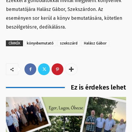
Ezekkel a gondolatokkal invitál megjelent könyvének
bemutatójára Halász Gábor, Szekszárdon. Az
eseményen sor kerül a könyv bemutatására, kötetlen
beszélgetésre, dedikálásra.
CÍMKÉK
könyvbemutató
szekszárd
Halász Gábor
Ez is érdekes lehet