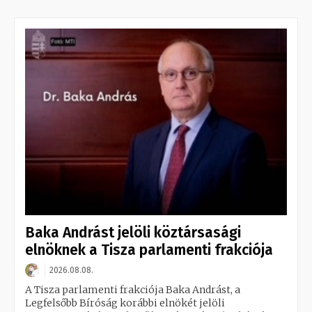
Baka Andrást jelöli köztársasági
elnöknek a Tisza parlamenti frakciója
2026.08.08.
A Tisza parlamenti frakciója Baka Andrást, a
Legfelsőbb Bíróság korábbi elnökét jelöli