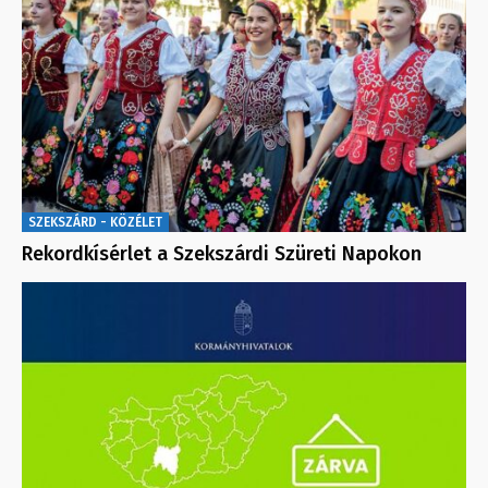
SZEKSZÁRD - KÖZÉLET
Rekordkísérlet a Szekszárdi Szüreti Napokon