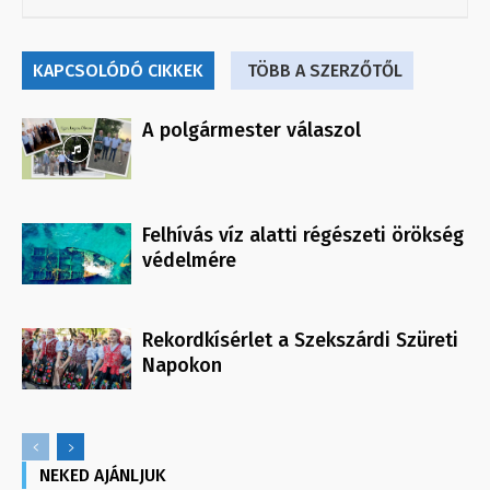
KAPCSOLÓDÓ CIKKEK
TÖBB A SZERZŐTŐL
A polgármester válaszol
Felhívás víz alatti régészeti örökség
védelmére
Rekordkísérlet a Szekszárdi Szüreti
Napokon
NEKED AJÁNLJUK