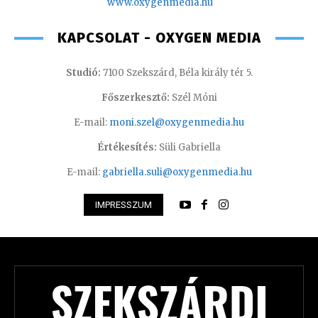
www.oxygenmedia.hu
KAPCSOLAT - OXYGEN MEDIA
Studió:
7100 Szekszárd, Béla király tér 5.
Főszerkesztő:
Szél Móni
E-mail:
moni.szel@oxygenmedia.hu
Értékesítés:
Süli Gabriella
E-mail:
gabriella.suli@oxygenmedia.hu
IMPRESSZUM