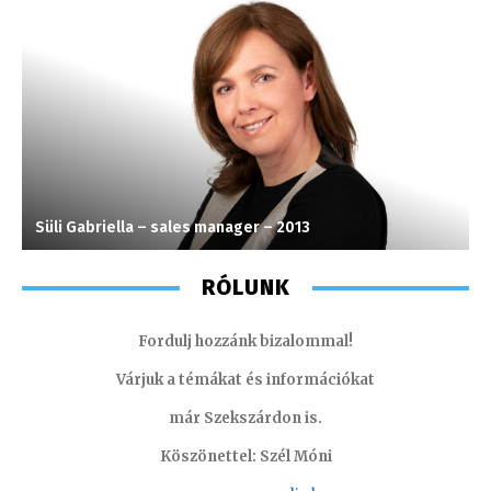
Süli Gabriella – sales manager – 2013
S
RÓLUNK
Fordulj hozzánk bizalommal!
Várjuk a témákat és információkat
már Szekszárdon is.
Köszönettel: Szél Móni