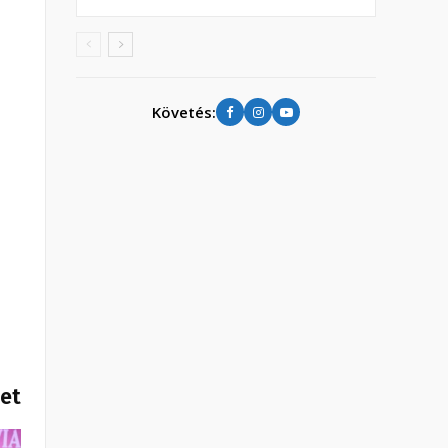
Követés:
het