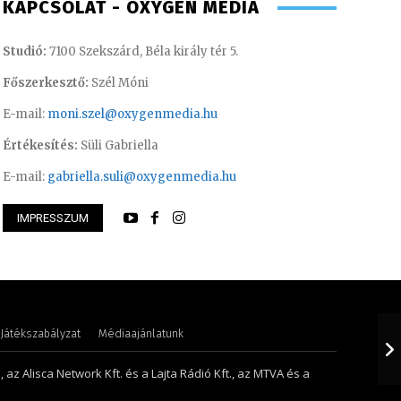
KAPCSOLAT - OXYGEN MEDIA
Studió:
7100 Szekszárd, Béla király tér 5.
Főszerkesztő:
Szél Móni
E-mail:
moni.szel@oxygenmedia.hu
Értékesítés:
Süli Gabriella
E-mail:
gabriella.suli@oxygenmedia.hu
IMPRESSZUM
 Mária – értékesítési vezető – 2014
Koródi Petra
Játékszabályzat
Médiaajánlatunk
 az Alisca Network Kft. és a Lajta Rádió Kft., az MTVA és a