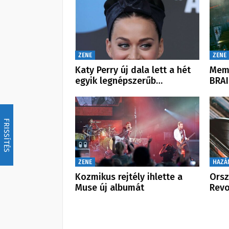
ZENE
ZENE
Katy Perry új dala lett a hét
Memo
egyik legnépszerűb…
BRAI
FRISSÍTÉS
ZENE
HAZÁ
Kozmikus rejtély ihlette a
Orsz
Muse új albumát
Revo