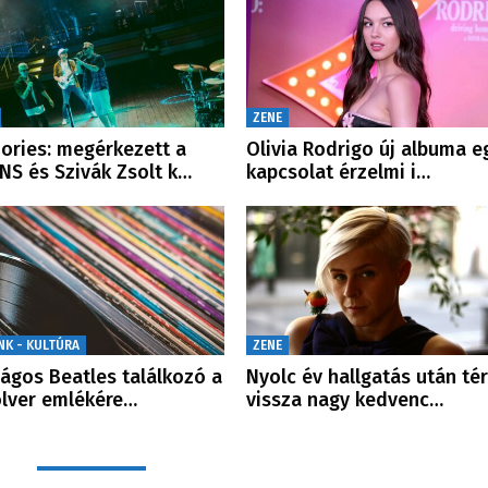
ZENE
ries: megérkezett a
Olivia Rodrigo új albuma e
NS és Szivák Zsolt k…
kapcsolat érzelmi i…
NK - KULTÚRA
ZENE
ágos Beatles találkozó a
Nyolc év hallgatás után tér
lver emlékére…
vissza nagy kedvenc…