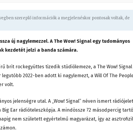
övegben szereplő információk a megjelenéskor pontosak voltak, de
vissza új nagylemezzel. A The Wow! Signal egy tudományos
zak kezdetét jelzi a banda számára.
írű brit rockegyüttes tizedik stúdiólemeze, a The Wow! Signal
r legutóbb 2022-ben adott ki nagylemezt, a Will Of The Peopl
r volt.
yos jelenségre utal. A „Wow! Signal” néven ismert rádiójele
m Big Ear rádióteleszkópja. A mindössze 72 másodpercig tartó
napig nem született egyértelmű magyarázat, így az asztrofizi
 számon.