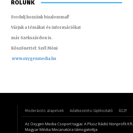
RÓLUNK
Fordulj hozzánk bizalommal!
Várjuk a témákat és információkat
már Szekszárdon is.
Köszönettel: Szél Móni
www.oxygenmedia.hu
Szél Móni – szerkesztő-riporter
Monoczki
Moderációs alapelvek
Adatkezelési tájékoztató
ÁSZF
Az Oxygen Media Csoport tagjai: A Plusz Rádió Nonprofit Kft.,
Magyar Média Mecanatúra támogatottja.