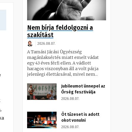
Nem bírja feldolgozni a
szakítást
2026.08.07.
A Tamási Járási Ügyészség
magánlaksértés miatt emelt vádat
egy 43 éves férfi ellen. A vádlott
haragos viszonyban áll a volt párja
jelenlegi élettársával, mivel nem...
e
Jubileumot ünnepel az
Őrség fesztiválja
2026.08.07.
t
,
Öt tűzeset is adott
ka
okot vonulni
2026.08.07.