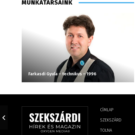
MUNKATÁRSAINK
Farkasdi Gyula – technikus – 1996
CÍMLAP
SZEKSZÁRD
TOLNA