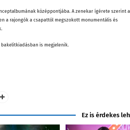
konceptalbumának középpontjába. A zenekar ígérete szerint a
zben a rajongók a csapattól megszokott monumentális és
k.
 bakelitkiadásban is megjelenik.
Ez is érdekes le