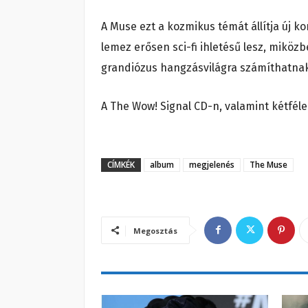
A Muse ezt a kozmikus témát állítja új 
lemez erősen sci-fi ihletésű lesz, mikö
grandiózus hangzásvilágra számíthatna
A The Wow! Signal CD-n, valamint kétféle
CÍMKÉK
album
megjelenés
The Muse
Megosztás