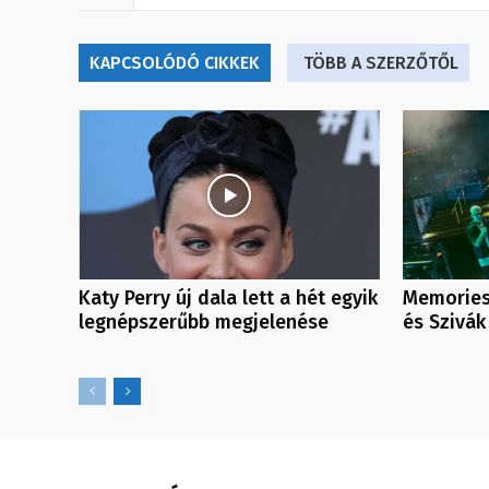
KAPCSOLÓDÓ CIKKEK
TÖBB A SZERZŐTŐL
Katy Perry új dala lett a hét egyik
Memories
legnépszerűbb megjelenése
és Szivák