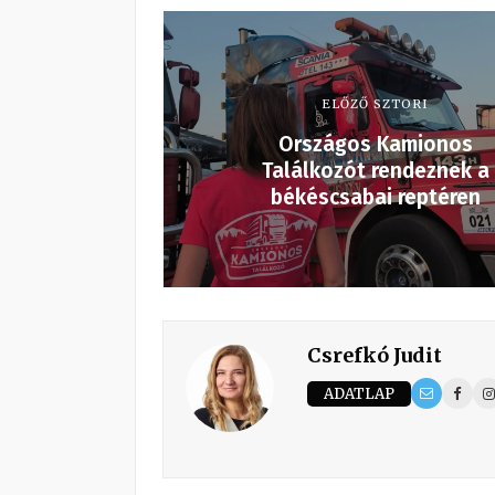
ELŐZŐ SZTORI
Országos Kamionos
Találkozót rendeznek a
békéscsabai reptéren
Csrefkó Judit
ADATLAP