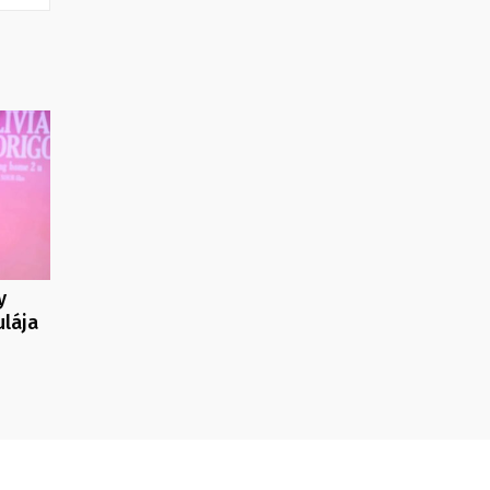
y
ulája