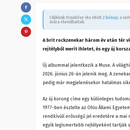
Cikkünk frissítése óta eltelt
2 hónap
, a sz
mára elavulhattak.
A brit rockzenekar három év után tér 
rejtélyből merít ihletet, és egy új kors
Új albummal jelentkezik a Muse. A világh
2026. június 26-án jelenik meg. A zeneka
pedig már megjelenésekor hatalmas sike
Az új korong címe egy különleges tudomán
1977-ben észlelte az Ohio Állami Egyete
rendkívüli erősségű jel eredetére a mai 
egyik legismertebb rejtélyeként tartják