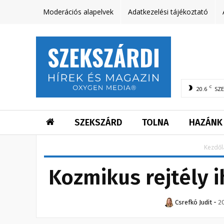
Moderációs alapelvek
Adatkezelési tájékoztató
C
20.6
SZ
SZEKSZÁRD
TOLNA
HAZÁNK
Kezdől
Kozmikus rejtély 
Csrefkó Judit
-
2