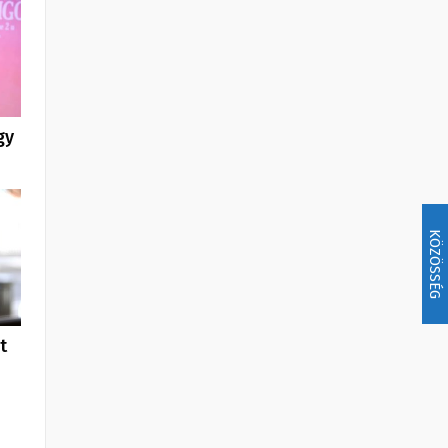
gy
KÖZÖSSÉG
t