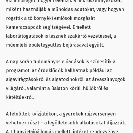
vízminőségét, hogyan elemzik a mikroszennyezőket,
miként használják a műholdas adatokat, vagy hogyan
rögzítik a tó környéki emlősök mozgását
kameracsapdák segítségével. Emellett
laborlátogatások is lesznek szakértő vezetéssel, a
műemléki épületegyüttes bejárásával együtt.
A nap során tudományos előadások is színesítik a
programot: az érdeklődők hallhatnak például az
algavirágzásokról és algatoxinokról, az árvaszúnyogok
világáról, valamint a Balaton körüli hüllőkről és
kétéltűekről.
A felnőttek kvízjátékon, a gyerekek rajzversenyen
vehetnek részt – a legötletesebb alkotásokat díjazzák.
A Tihanyi Hajóállomás melletti intézet rendezvénye