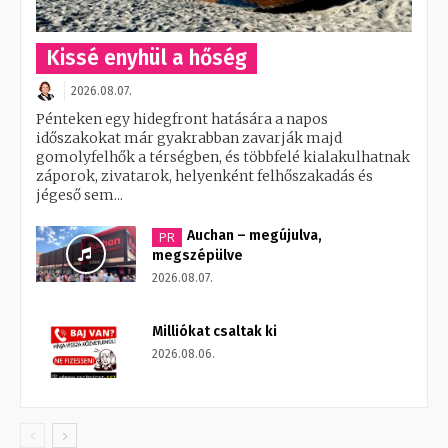
Kissé enyhül a hőség
2026.08.07.
Pénteken egy hidegfront hatására a napos
időszakokat már gyakrabban zavarják majd
gomolyfelhők a térségben, és többfelé kialakulhatnak
záporok, zivatarok, helyenként felhőszakadás és
jégeső sem...
Auchan – megújulva,
PR
megszépülve
2026.08.07.
Milliókat csaltak ki
2026.08.06.