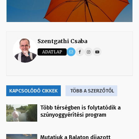
Szentgathi Csaba
ADATLAP
KAPCSOLÓDÓ CIKKEK
TÖBB A SZERZŐTŐL
Több térségben is folytatódik a
szúnyoggyérítési program
Mutatjuk a Balaton díjazott