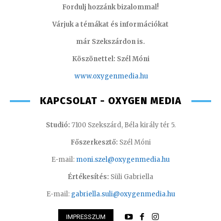
Fordulj hozzánk bizalommal!
Várjuk a témákat és információkat
már Szekszárdon is.
Köszönettel: Szél Móni
www.oxygenmedia.hu
KAPCSOLAT - OXYGEN MEDIA
Studió:
7100 Szekszárd, Béla király tér 5.
Főszerkesztő:
Szél Móni
E-mail:
moni.szel@oxygenmedia.hu
Értékesítés:
Süli Gabriella
E-mail:
gabriella.suli@oxygenmedia.hu
IMPRESSZUM