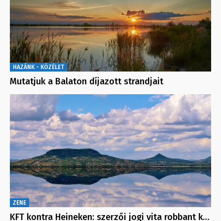
HAZÁNK - KÖZÉLET
Mutatjuk a Balaton díjazott strandjait
ZENE
KFT kontra Heineken: szerzői jogi vita robbant k…