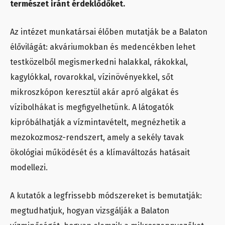
természet iránt érdeklődőket.
Az intézet munkatársai élőben mutatják be a Balaton
élővilágát: akváriumokban és medencékben lehet
testközelből megismerkedni halakkal, rákokkal,
kagylókkal, rovarokkal, vízinövényekkel, sőt
mikroszkópon keresztül akár apró algákat és
vízibolhákat is megfigyelhetünk. A látogatók
kipróbálhatják a vízmintavételt, megnézhetik a
mezokozmosz-rendszert, amely a sekély tavak
ökológiai működését és a klímaváltozás hatásait
modellezi.
A kutatók a legfrissebb módszereket is bemutatják:
megtudhatjuk, hogyan vizsgálják a Balaton