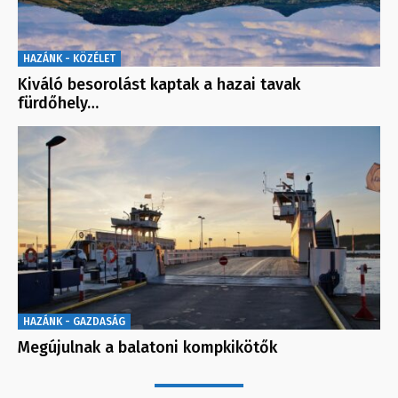
HAZÁNK - KÖZÉLET
Kiváló besorolást kaptak a hazai tavak
fürdőhely…
HAZÁNK - GAZDASÁG
Megújulnak a balatoni kompkikötők