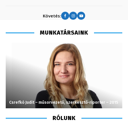
Követés:
MUNKATÁRSAINK
Csrefkó Judit – műsorvezető, szerkesztő-riporter – 2015
T
RÓLUNK