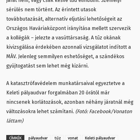
járat nem, vagy csak késve tud elindulni. Személyi
sérülés nem történt. Az érintett utasok
továbbutazását, alternatív eljutási lehetőségeit az
Országos Haváriaközpont irányítása mellett szervezik
a kollégák – jelezte a vasúttársaság. A tűz okának
kivizsgálása érdekében azonnali vizsgálatot indított a
MÁV. Jelenleg semmilyen eshetőséget, a szándékos
gyújtogatást sem lehet még kizárni.
A katasztrófavédelem munkatársaival egyeztetve a
Keleti pályaudvar forgalmában 20 órától már
nincsenek korlátozások, azonban néhány járatnál még
változásokra lehet számítani.
(Fotó: Facebook/Vonaton
láttam)
CÍMKÉK
pályaudvar
tűz
vonat
Keleti pályaudvar