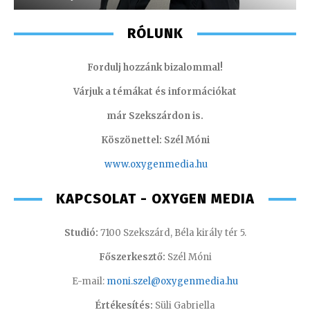
RÓLUNK
Fordulj hozzánk bizalommal!
Várjuk a témákat és információkat
már Szekszárdon is.
Köszönettel: Szél Móni
www.oxygenmedia.hu
KAPCSOLAT - OXYGEN MEDIA
Studió:
7100 Szekszárd, Béla király tér 5.
Főszerkesztő:
Szél Móni
E-mail:
moni.szel@oxygenmedia.hu
Értékesítés:
Süli Gabriella