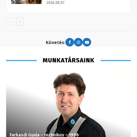
2026.08.07.
Követés:
MUNKATÁRSAINK
Farkasdi Gyula – technikus – 1996
M