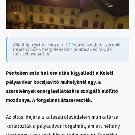
Cikkünk frissítése óta eltelt
2 év
, a szövegben szereplő
információk a megjelenéskor pontosak voltak, de
mára elavulhattak.
Pénteken este hat óra után kigyulladt a Keleti
pályaudvar kocsijavító műhelyénél egy, a
szerelvények energiaellátására szolgáló előfűtő
mozdonya. A forgalmat átszervezték.
Az oltás idejére a katasztrófavédelem munkatársai
korlátozták a pályaudvar forgalmát, emiatt néhány