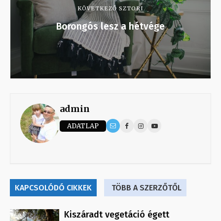
KÖVETKEZŐ SZTORI
Borongós lesz a hétvége
admin
ADATLAP
KAPCSOLÓDÓ CIKKEK
TÖBB A SZERZŐTŐL
Kiszáradt vegetáció égett