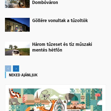
Dombóváron
Göllére vonultak a tűzoltók
Három tűzeset és tíz műszaki
mentés hétfőn
NEKED AJÁNLJUK