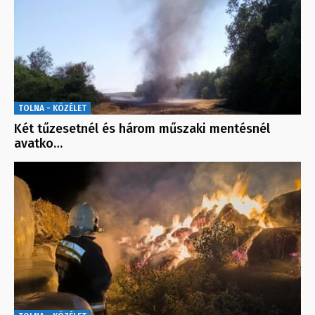
TOLNA - KÖZÉLET
Két tűzesetnél és három műszaki mentésnél
avatko…