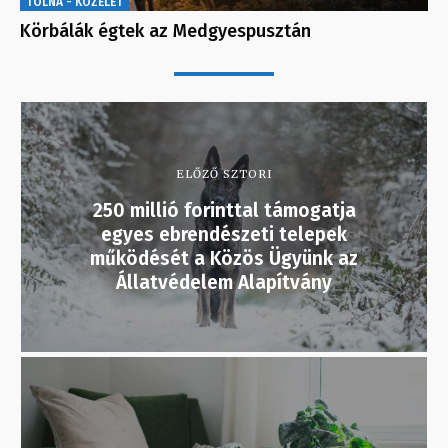
TOLNA - KÖZÉLET
Körbálák égtek az Medgyespusztán
ELŐZŐ SZTORI
250 millió forinttal támogatja
egyes ebrendészeti telepek
működését a Közös Ügyünk az
Állatvédelem Alapítvány