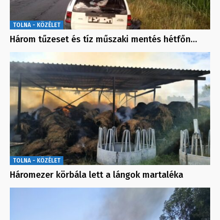
TOLNA - KÖZÉLET
Három tűzeset és tíz műszaki mentés hétfőn…
TOLNA - KÖZÉLET
Háromezer körbála lett a lángok martaléka