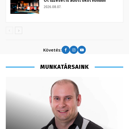
Öt tűzeset is adott okot vonulni
2026.08.07.
Követés:
MUNKATÁRSAINK