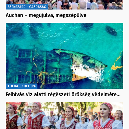
SZEKSZÁRD - GAZDASÁG
Auchan – megújulva, megszépülve
TOLNA - KULTÚRA
Felhívás víz alatti régészeti örökség védelmére…