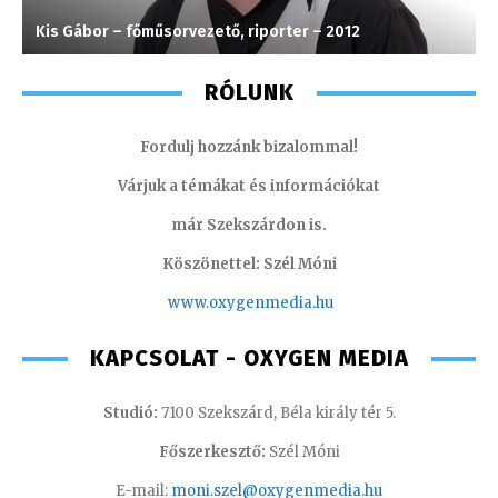
Kis Gábor – főműsorvezető, riporter – 2012
H
RÓLUNK
Fordulj hozzánk bizalommal!
Várjuk a témákat és információkat
már Szekszárdon is.
Köszönettel: Szél Móni
www.oxygenmedia.hu
KAPCSOLAT - OXYGEN MEDIA
Studió:
7100 Szekszárd, Béla király tér 5.
Főszerkesztő:
Szél Móni
E-mail:
moni.szel@oxygenmedia.hu