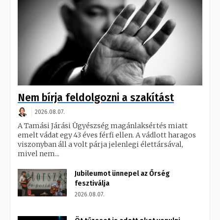
Nem bírja feldolgozni a szakítást
2026.08.07.
A Tamási Járási Ügyészség magánlaksértés miatt
emelt vádat egy 43 éves férfi ellen. A vádlott haragos
viszonyban áll a volt párja jelenlegi élettársával,
mivel nem...
Jubileumot ünnepel az Őrség
fesztiválja
2026.08.07.