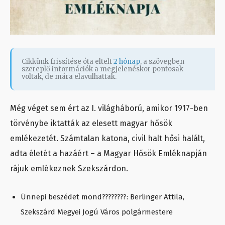
Cikkünk frissítése óta eltelt
2 hónap
, a szövegben
szereplő információk a megjelenéskor pontosak
voltak, de mára elavulhattak.
Még véget sem ért az I. világháború, amikor 1917-ben
törvénybe iktatták az elesett magyar hősök
emlékezetét. Számtalan katona, civil halt hősi halált,
adta életét a hazáért – a Magyar Hősök Emléknapján
rájuk emlékeznek Szekszárdon.
Ünnepi beszédet mond????????: Berlinger Attila,
Szekszárd Megyei Jogú Város polgármestere