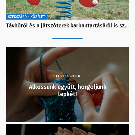
SZEKSZÁRD - KÖZÉLET
Távhőről és a játszóterek karbantartásáról is sz…
ELŐZŐ SZTORI
Alkossunk együtt, horgoljunk
lepkét!