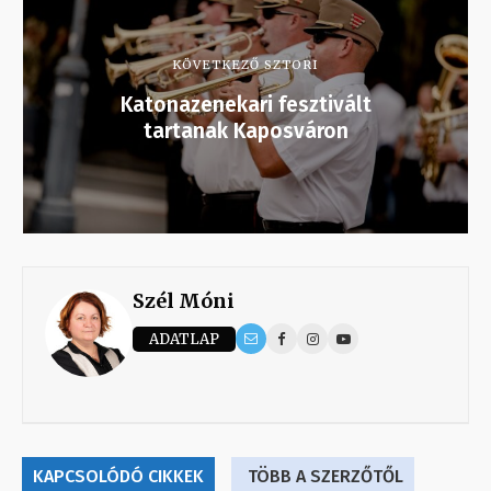
KÖVETKEZŐ SZTORI
Katonazenekari fesztivált
tartanak Kaposváron
Szél Móni
ADATLAP
KAPCSOLÓDÓ CIKKEK
TÖBB A SZERZŐTŐL