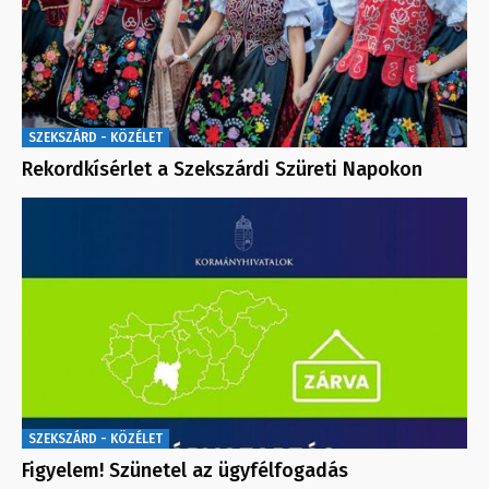
SZEKSZÁRD - KÖZÉLET
Rekordkísérlet a Szekszárdi Szüreti Napokon
SZEKSZÁRD - KÖZÉLET
Figyelem! Szünetel az ügyfélfogadás