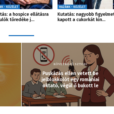
NK - KÖZÉLET
HAZÁNK - KÖZÉLET
tás: a hospice ellátásra
Kutatás: nagyobb figyelme
ulók töredéke j…
kapott a cukorkát kín…
KÖVETKEZŐ SZTORI
Puskázás ellen vetett be
jelblokkolót egy romániai
oktató, végül ő bukott le