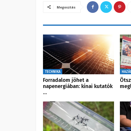
Megosztás
TECHNIKA
HAZÁ
Forradalom jöhet a
Ötsz
napenergiában: kínai kutatók
meg
…