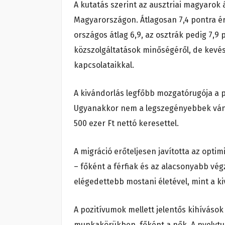
A kutatás szerint az ausztriai magyarok
Magyarországon. Átlagosan 7,4 pontra ér
országos átlag 6,9, az osztrák pedig 7,9
közszolgáltatások minőségéről, de kevé
kapcsolataikkal.
A kivándorlás legfőbb mozgatórugója a p
Ugyanakkor nem a legszegényebbek vánd
500 ezer Ft nettó keresettel.
A migráció erőteljesen javította az opti
– főként a férfiak és az alacsonyabb v
elégedettebb mostani életével, mint a ki
A pozitívumok mellett jelentős kihívások
munkakörükben, főként a nők. A nyelvtud