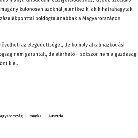
 magány különösen azoknál jelentkezik, akik hátrahagyták
 százalékponttal boldogtalanabbak a Magyarországon
 növelheti az elégedettséget, de komoly alkalmazkodási
ogság nem garantált, de elérhető – sokszor nem a gazdasági
ntik el.
agyarország
munka
Ausztria