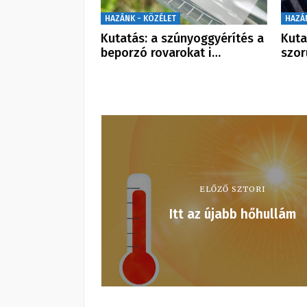
HAZÁNK - KÖZÉLET
HAZÁ
Kutatás: a szúnyoggyérítés a
Kuta
beporzó rovarokat i…
szor
ELŐZŐ SZTORI
Itt az újabb hőhullám