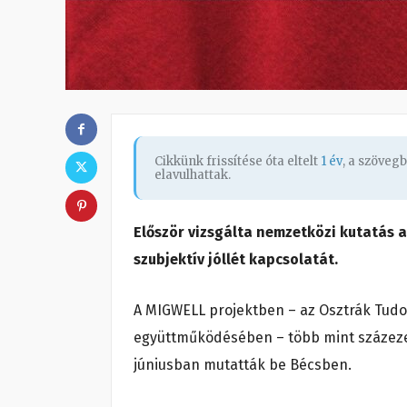
Cikkünk frissítése óta eltelt
1 év
, a szöveg
elavulhattak.
Először vizsgálta nemzetközi kutatás a
szubjektív jóllét kapcsolatát.
A MIGWELL projektben – az Osztrák Tud
együttműködésében – több mint százezer
júniusban mutatták be Bécsben.