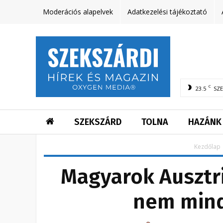
Moderációs alapelvek
Adatkezelési tájékoztató
C
23.5
SZ
SZEKSZÁRD
TOLNA
HAZÁNK
Kezdőlap
Magyarok Ausztr
nem mind