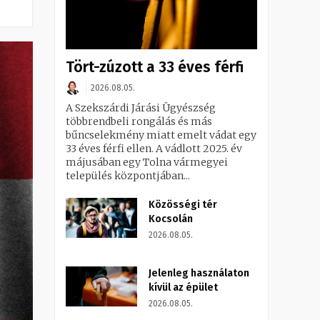
Tört-zúzott a 33 éves férfi
2026.08.05.
A Szekszárdi Járási Ügyészség
többrendbeli rongálás és más
bűncselekmény miatt emelt vádat egy
33 éves férfi ellen. A vádlott 2025. év
májusában egy Tolna vármegyei
település központjában...
Közösségi tér
Kocsolán
2026.08.05.
Jelenleg használaton
kívül az épület
2026.08.05.