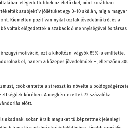
 általában elégedettebbek az életükkel, mint korábban
tékelték szubjektív jóllétüket egy 0–10 skálán, míg a magyar
 pont. Kiemelten pozitívan nyilatkoztak jövedelmükről és a
sbé voltak elégedettek a szabadidő mennyiségével és társas
énzügyi motiváció, ezt a kiköltözni vágyók 85%-a említette.
orolnak el, hanem a közepes jövedelműek – jellemzően 30
mizmust, csökkentette a stresszt és növelte a boldogságérzet
égzettségűek körében. A megkérdezettek 72 százaléka
vándorlás előtt.
 is akadnak: sokan érzik magukat túlképzettnek jelenlegi
ás hiánya társadalmi elszigetelődéshez, kisebb szociális