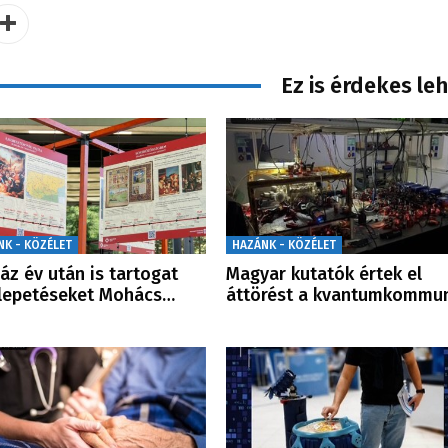
Ez is érdekes le
NK - KÖZÉLET
HAZÁNK - KÖZÉLET
áz év után is tartogat
Magyar kutatók értek el
lepetéseket Mohács…
áttörést a kvantumkommu