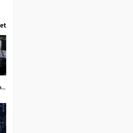
het
n…