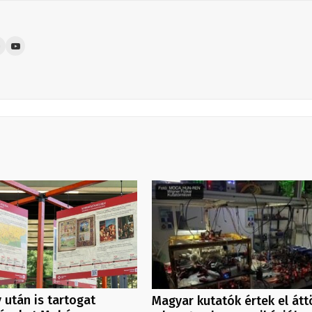
 után is tartogat
Magyar kutatók értek el átt