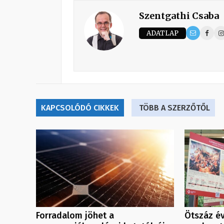
Szentgathi Csaba
ADATLAP
KAPCSOLÓDÓ CIKKEK
TÖBB A SZERZŐTŐL
Forradalom jöhet a
Ötszáz év