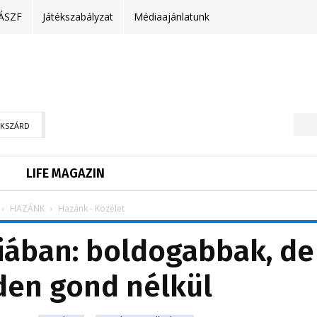
ÁSZF
Játékszabályzat
Médiaajánlatunk
EKSZÁRD
LIFE MAGAZIN
HAZÁNK
Hazánk - Közélet
iában: boldogabbak, de
en gond nélkül