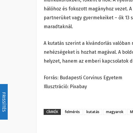
hálóhoz és fokozott magányhoz vezet. A
partnerüket vagy gyermekeiket – ők 13
maradtaknál.
A kutatás szerint a kivándorlás valóban
nehézségeket is hozhat magával. A bold
helyzet, hanem az emberi kapcsolatok dö
Forrás: Budapesti Corvinus Egyetem
Illusztráció: Pixabay
FRISSÍTÉS
CÍMKÉK
felmérés
kutatás
magyarok
M