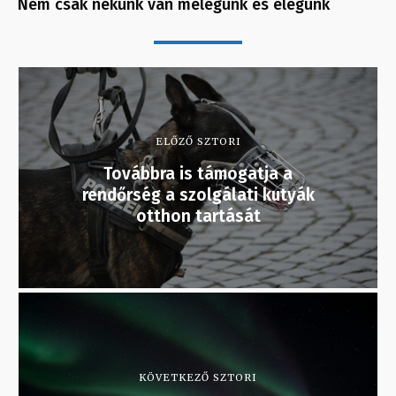
Nem csak nekünk van melegünk és elegünk
ELŐZŐ SZTORI
Továbbra is támogatja a
rendőrség a szolgálati kutyák
otthon tartását
KÖVETKEZŐ SZTORI