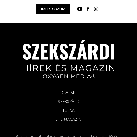
IMPRESSZUM
CÍMLAP
SZEKSZÁRD
TOLNA
LIFE MAGAZIN
Moderációs alapelvek
Adatkezelési tájékoztató
ÁSZF