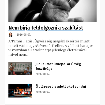
Nem bírja feldolgozni a szakítást
2026.08.07.
A Tamási Járási Ügyészség magánlaksértés miatt
emelt vádat egy 43 éves férfi ellen. A vádlott haragos
viszonyban áll a volt párja jelenlegi élettársával,
mivel nem...
Jubileumot ünnepel az Őrség
fesztiválja
2026.08.07.
Öt tűzeset is adott okot vonulni
2026.08.07.