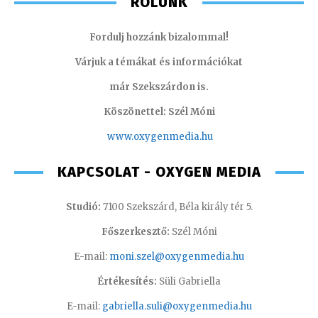
RÓLUNK
Fordulj hozzánk bizalommal!
Várjuk a témákat és információkat
már Szekszárdon is.
Köszönettel: Szél Móni
www.oxygenmedia.hu
KAPCSOLAT - OXYGEN MEDIA
Studió:
7100 Szekszárd, Béla király tér 5.
Főszerkesztő:
Szél Móni
E-mail:
moni.szel@oxygenmedia.hu
Értékesítés:
Süli Gabriella
E-mail:
gabriella.suli@oxygenmedia.hu