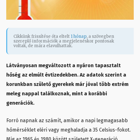
Cikkünk frissítése óta eltelt
1 hónap
, a szövegben
szereplő információk a megjelenéskor pontosak
voltak, de mára elavulhattak.
Látványosan megváltozott a nyáron tapasztalt
hőség az elmúlt évtizedekben. Az adatok szerint a
korunkban születő gyerekek már jóval több extrém
meleg nappal találkoznak, mint a korábbi
generációk.
Forró napnak az számít, amikor a napi legmagasabb
hőmérséklet eléri vagy meghaladja a 35 Celsius-fokot.
Míg az 1965 és 1980 között született X-generáció