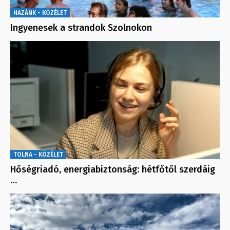
HAZÁNK - KÖZÉLET
Ingyenesek a strandok Szolnokon
TOLNA - KÖZÉLET
Hőségriadó, energiabiztonság: hétfőtől szerdáig
…