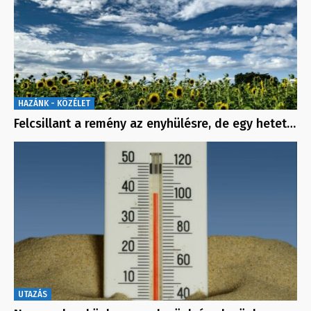
HAZÁNK - KÖZÉLET
Felcsillant a remény az enyhülésre, de egy hetet…
UTAZÁS