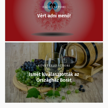
ELŐZŐ SZTORI
Vért adni menő!
KÖVETKEZŐ SZTORI
Ismét kiválasztották az
Országház Borát