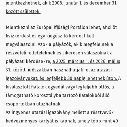
jelentkezhetnek, akik 2006. január 1. és december 31.
között születtek.
Jelentkezni az Európai Ifjúsági Portálon lehet, ahol öt
kvízkérdést és egy kiegészítő kérdést kell
megválaszolni. Azok a pályázók, akik megfelelnek a
részvételi feltételeknek és sikeresen válaszolnak a
pályázati kérdésekre,
a 2025. március 1. és 2026. május
31. közötti időszakban használhatják fel az utazási
igazolványukat, és legfeljebb 30 napig lehetnek úton.
A
kiválasztott fiatalok egyedül vagy legfeljebb ötfős, a
támogatható korosztályba tartozó fiatalokból álló
csoportokban utazhatnak.
Az ingyenes utazási igazolvány mellett a résztvevők
kedvezményes kártyát is kapnak, amely több mint 40