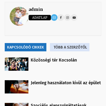
admin
ADATLAP
KAPCSOLÓDÓ CIKKEK
TÖBB A SZERZŐTŐL
Közösségi tér Kocsolán
Jelenleg használaton kívül az épület
Szociális alapszolgáltatások