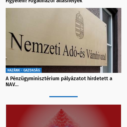
Figyelem! Fogalmazói álláshelyek
HAZÁNK - GAZDASÁG
A Pénzügyminisztérium pályázatot hirdetett a
NAV…