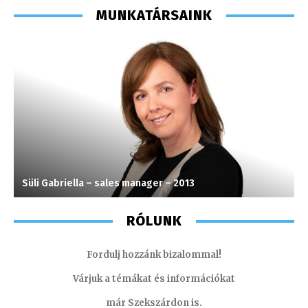
MUNKATÁRSAINK
Süli Gabriella – sales manager – 2013
I
RÓLUNK
Fordulj hozzánk bizalommal!
Várjuk a témákat és információkat
már Szekszárdon is.