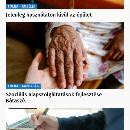
TOLNA - KÖZÉLET
Jelenleg használaton kívül az épület
TOLNA - GAZDASÁG
Szociális alapszolgáltatások fejlesztése
Bátaszé…