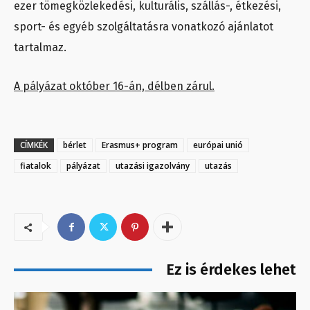
ezer tömegközlekedési, kulturális, szállás-, étkezési,
sport- és egyéb szolgáltatásra vonatkozó ajánlatot
tartalmaz.
A pályázat október 16-án, délben zárul.
CÍMKÉK
bérlet
Erasmus+ program
európai unió
fiatalok
pályázat
utazási igazolvány
utazás
Ez is érdekes lehet