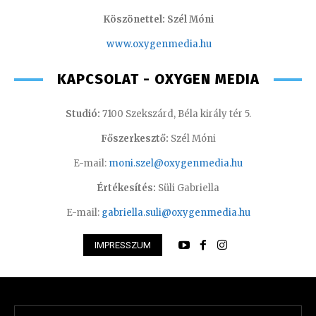
Köszönettel: Szél Móni
www.oxygenmedia.hu
KAPCSOLAT - OXYGEN MEDIA
Studió:
7100 Szekszárd, Béla király tér 5.
Főszerkesztő:
Szél Móni
E-mail:
moni.szel@oxygenmedia.hu
Értékesítés:
Süli Gabriella
E-mail:
gabriella.suli@oxygenmedia.hu
IMPRESSZUM