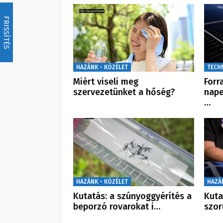
FRISSÍTÉS
HAZÁNK - KÖZÉLET
TECH
Miért viseli meg
Forr
szervezetünket a hőség?
nape
…
HAZÁNK - KÖZÉLET
HAZÁ
Kutatás: a szúnyoggyérítés a
Kuta
beporzó rovarokat i…
szor