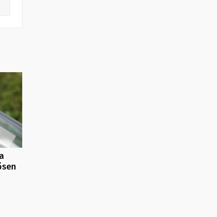
a
ősen