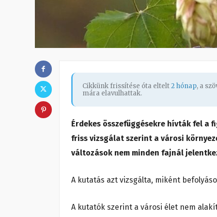
Cikkünk frissítése óta eltelt
2 hónap
, a sz
mára elavulhattak.
Érdekes összefüggésekre hívták fel a 
friss vizsgálat szerint a városi körny
változások nem minden fajnál jelentk
A kutatás azt vizsgálta, miként befolyás
A kutatók szerint a városi élet nem alak