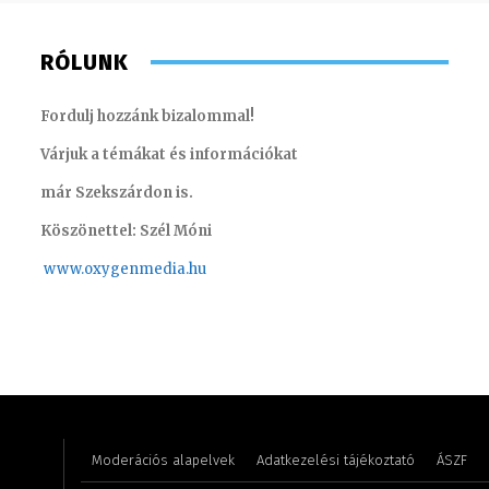
RÓLUNK
Fordulj hozzánk bizalommal!
Várjuk a témákat és információkat
már Szekszárdon is.
Köszönettel: Szél Móni
www.oxygenmedia.hu
Kis Gábor – főműsorvezető, riporter – 2012
Farkas H
Moderációs alapelvek
Adatkezelési tájékoztató
ÁSZF