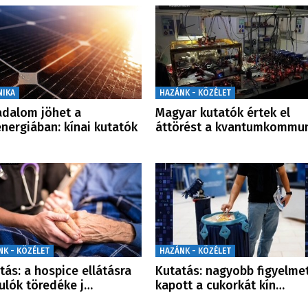
NIKA
HAZÁNK - KÖZÉLET
adalom jöhet a
Magyar kutatók értek el
nergiában: kínai kutatók
áttörést a kvantumkommu
NK - KÖZÉLET
HAZÁNK - KÖZÉLET
tás: a hospice ellátásra
Kutatás: nagyobb figyelme
ulók töredéke j…
kapott a cukorkát kín…