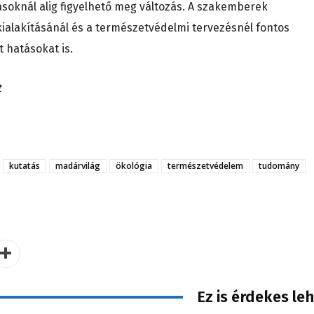
oknál alig figyelhető meg változás. A szakemberek
kialakításánál és a természetvédelmi tervezésnél fontos
t hatásokat is.
t
kutatás
madárvilág
ökológia
természetvédelem
tudomány
Ez is érdekes le