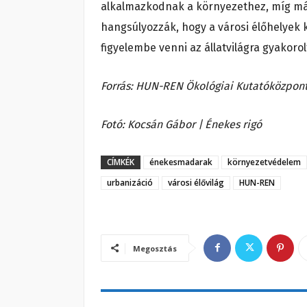
alkalmazkodnak a környezethez, míg más
hangsúlyozzák, hogy a városi élőhelyek 
figyelembe venni az állatvilágra gyakorol
Forrás: HUN-REN Ökológiai Kutatóközpon
Fotó: Kocsán Gábor | Énekes rigó
CÍMKÉK
énekesmadarak
környezetvédelem
urbanizáció
városi élővilág
HUN-REN
Megosztás