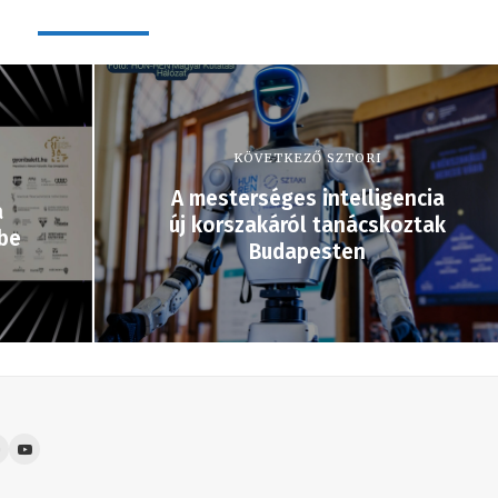
KÖVETKEZŐ SZTORI
A mesterséges intelligencia
a
új korszakáról tanácskoztak
rbe
Budapesten