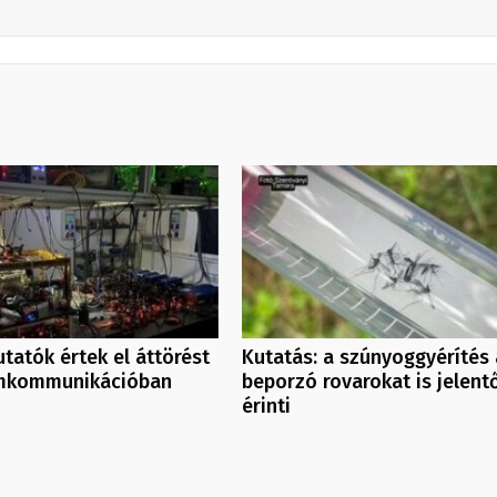
tatók értek el áttörést
Kutatás: a szúnyoggyérítés 
mkommunikációban
beporzó rovarokat is jelent
érinti