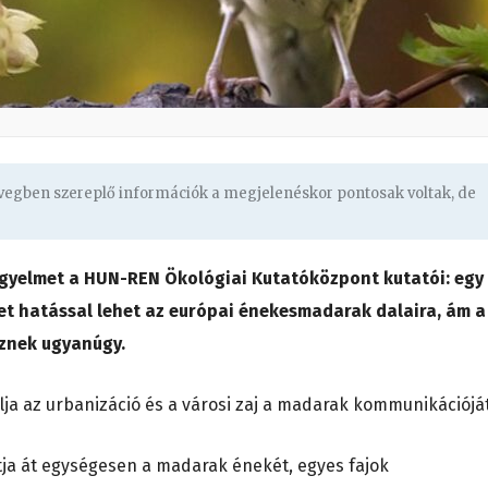
övegben szereplő információk a megjelenéskor pontosak voltak, de
figyelmet a HUN-REN Ökológiai Kutatóközpont kutatói: egy
ezet hatással lehet az európai énekesmadarak dalaira, ám a
eznek ugyanúgy.
olja az urbanizáció és a városi zaj a madarak kommunikációját
ítja át egységesen a madarak énekét, egyes fajok