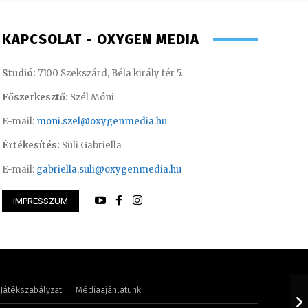
KAPCSOLAT - OXYGEN MEDIA
Studió:
7100 Szekszárd, Béla király tér 5.
Főszerkesztő:
Szél Móni
E-mail:
moni.szel@oxygenmedia.hu
Értékesítés:
Süli Gabriella
E-mail:
gabriella.suli@oxygenmedia.hu
IMPRESSZUM
enriett – főkönyvelő – 2009
Scharek Zsuzsa – m
Játékszabályzat
Médiaajánlatunk