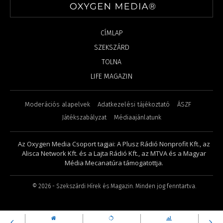
CÍMLAP
SZEKSZÁRD
TOLNA
LIFE MAGAZIN
Moderációs alapelvek
Adatkezelési tájékoztató
ÁSZF
Játékszabályzat
Médiaajánlatunk
Az Oxygen Media Csoport tagjai: A Plusz Rádió Nonprofit Kft., az
Alisca Network Kft. és a Lajta Rádió Kft., az MTVA és a Magyar
Média Mecanatúra támogatottja.
©
2026
- Szekszárdi Hírek és Magazin. Minden jog fenntartva.