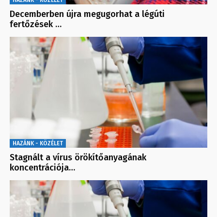
Decemberben újra megugorhat a légúti
fertőzések …
HAZÁNK - KÖZÉLET
Stagnált a vírus örökítőanyagának
koncentrációja…