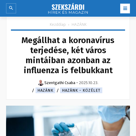
Kezdőlap
HAZÁNK
Megállhat a koronavírus
terjedése, két város
mintáiban azonban az
influenza is felbukkant
Szentgathi Csaba
-
2025.10.23.
HAZÁNK
HAZÁNK - KÖZÉLET