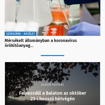
SZEKSZÁRD - KÖZÉLET
Mérsékelt állományban a koronavírus
örökítőanyag…
ELŐZŐ SZTORI
Felpezsdül a Balaton az október
23-i hosszú hétvégén