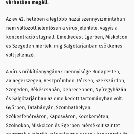
várhatóan megáll.
Az év 42. hetében a legtöbb hazai szennyvízmintában
nem változott jelentősen a vírus jelenléte, vagyis a
koncentráció stagnált. Emelkedést Egerben, Miskolcon
és Szegeden mértek, míg Salgótarjánban csökkenés
volt jellemző.
A vírus örökítőanyagának mennyisége Budapesten,
Zalaegerszegen, Veszprémben, Pécsen, Szekszárdon,
Szegeden, Békéscsabán, Debrecenben, Nyíregyházán
és Salgótarjánban az emelkedett tartományban volt.
Győrben, Tatabányán, Szombathelyen,
Székesfehérváron, Kaposváron, Kecskeméten,
Szolnokon, Miskolcon és Egerben mérsékelt szintet