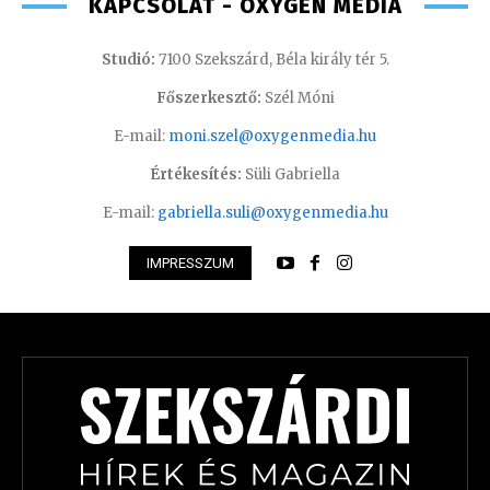
KAPCSOLAT - OXYGEN MEDIA
Studió:
7100 Szekszárd, Béla király tér 5.
Főszerkesztő:
Szél Móni
E-mail:
moni.szel@oxygenmedia.hu
Értékesítés:
Süli Gabriella
E-mail:
gabriella.suli@oxygenmedia.hu
IMPRESSZUM