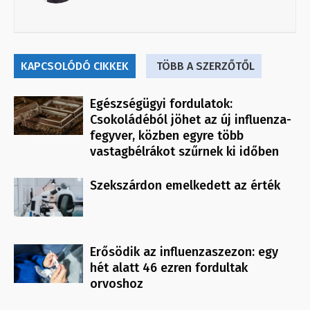
KAPCSOLÓDÓ CIKKEK
TÖBB A SZERZŐTŐL
Egészségügyi fordulatok:
Csokoládéból jöhet az új influenza-
fegyver, közben egyre több
vastagbélrákot szűrnek ki időben
Szekszárdon emelkedett az érték
Erősödik az influenzaszezon: egy
hét alatt 46 ezren fordultak
orvoshoz