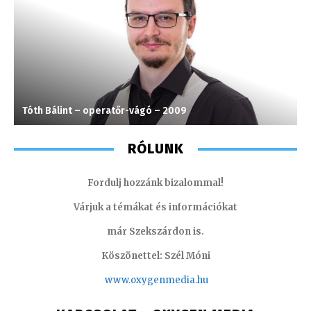
Tóth Bálint – operatőr-vágó – 2009
F
RÓLUNK
Fordulj hozzánk bizalommal!
Várjuk a témákat és információkat
már Szekszárdon is.
Köszönettel: Szél Móni
www.oxygenmedia.hu