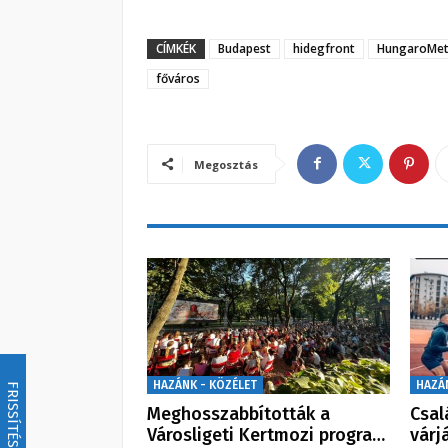
CÍMKÉK
Budapest
hidegfront
HungaroMet 
főváros
Megosztás
HAZÁNK - KÖZÉLET
HAZÁ
FRISSÍTÉS
Meghosszabbították a
Csal
Városligeti Kertmozi progra…
várj