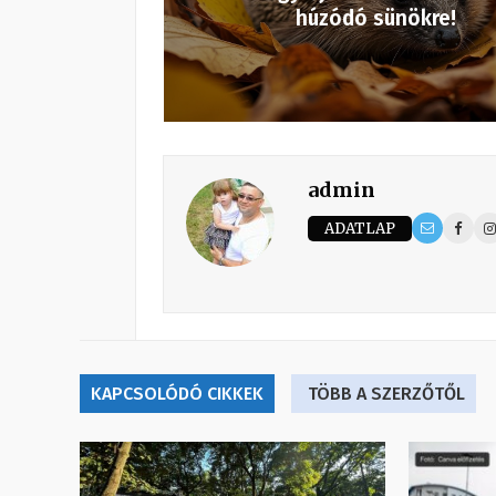
húzódó sünökre!
admin
ADATLAP
KAPCSOLÓDÓ CIKKEK
TÖBB A SZERZŐTŐL