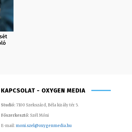
sét
óló
KAPCSOLAT - OXYGEN MEDIA
Studió:
7100 Szekszárd, Béla király tér 5.
Főszerkesztő:
Szél Móni
E-mail:
moni.szel@oxygenmedia.hu