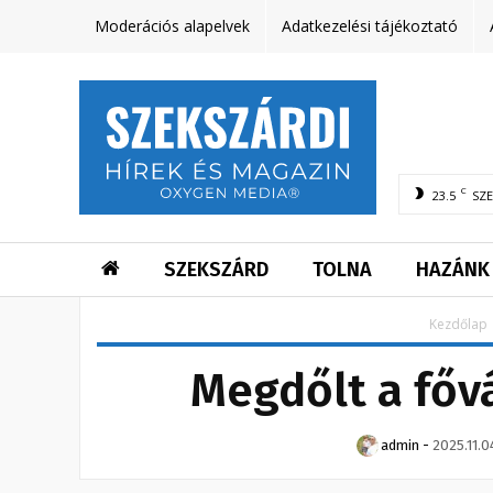
Moderációs alapelvek
Adatkezelési tájékoztató
C
23.5
SZ
SZEKSZÁRD
TOLNA
HAZÁNK
Kezdőlap
Megdőlt a főv
admin
-
2025.11.0