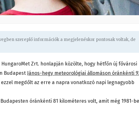
övegben szereplő információk a megjelenéskor pontosak voltak, de
 HungaroMet Zrt. honlapján közölte, hogy hétfőn új fővárosi
tán Budapest
János-hegy meteorológiai állomáson óránkénti 9
, ezzel megdőlt az erre a napra vonatkozó napi legnagyobb
 Budapesten óránkénti 81 kilométeres volt, amit még 1981-b