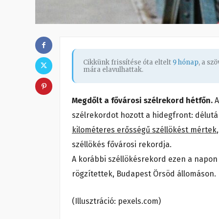
Cikkünk frissítése óta eltelt
9 hónap
, a sz
mára elavulhattak.
Megdőlt a fővárosi szélrekord hétfőn.
A
szélrekordot hozott a hidegfront: délu
kilométeres erősségű széllökést mértek
széllökés fővárosi rekordja.
A korábbi széllökésrekord ezen a napon
rögzítettek, Budapest Örsöd állomáson.
(Illusztráció: pexels.com)