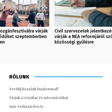
ozgásfesztiválra várják
Civil szervezetek jelentkezé
lődőket szeptemberben
várják a NEA reformjáról sz
en
közösségi gyűlésre
RÓLUNK
Fordulj hozzánk bizalommal!
Várjuk a témákat és információkat
már Szekszárdon is.