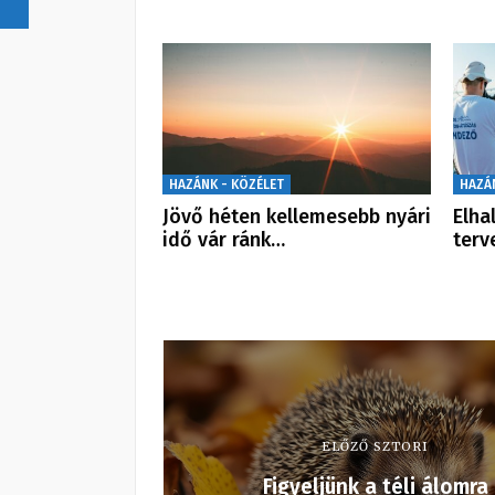
HAZÁNK - KÖZÉLET
HAZÁ
Jövő héten kellemesebb nyári
Elha
idő vár ránk…
terv
ELŐZŐ SZTORI
Figyeljünk a téli álomra