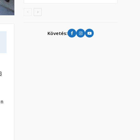
Követés:
3
en