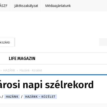
ÁSZF
Játékszabályzat
Médiaajánlatunk
EKSZÁRD
LIFE MAGAZIN
HAZÁNK
Hazánk - Közélet
árosi napi szélrekord
4.
HAZÁNK
HAZÁNK - KÖZÉLET