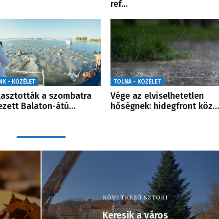
ref…
NK - KÖZÉLET
TOLNA - KÖZÉLET
lasztották a szombatra
Vége az elviselhetetlen
ezett Balaton-átú…
hőségnek: hidegfront köz…
KÖVETKEZŐ SZTORI
Keresik a város