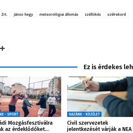
Zrt.
János-hegy
meteorológiai állomás
széllökés
szélrekord
Ez is érdekes le
NK - SPORT
HAZÁNK - KÖZÉLET
ádi Mozgásfesztiválra
Civil szervezetek
ák az érdeklődőket…
jelentkezését várják a NEA