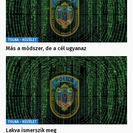
TOLNA - KÖZÉLET
Más a módszer, de a cél ugyanaz
TOLNA - KÖZÉLET
Lakva ismerszik meg