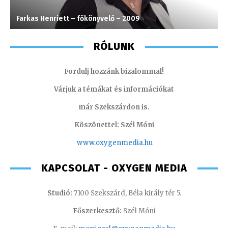
Farkas Henriett – főkönyvelő – 2009
G
RÓLUNK
Fordulj hozzánk bizalommal!
Várjuk a témákat és információkat
már Szekszárdon is.
Köszönettel: Szél Móni
www.oxygenmedia.hu
KAPCSOLAT - OXYGEN MEDIA
Studió:
7100 Szekszárd, Béla király tér 5.
Főszerkesztő:
Szél Móni