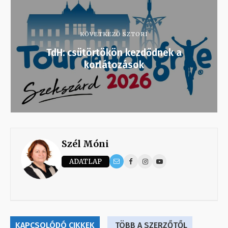
KÖVETKEZŐ SZTORI
TdH: csütörtökön kezdődnek a
korlátozások
Szél Móni
ADATLAP
KAPCSOLÓDÓ CIKKEK
TÖBB A SZERZŐTŐL