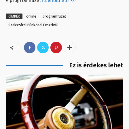
A progrramfüzet
itt letölthető >>>
CÍMKÉK
online
programfüzet
Szekszárdi Pünkösdi Fesztivál
Ez is érdekes lehet