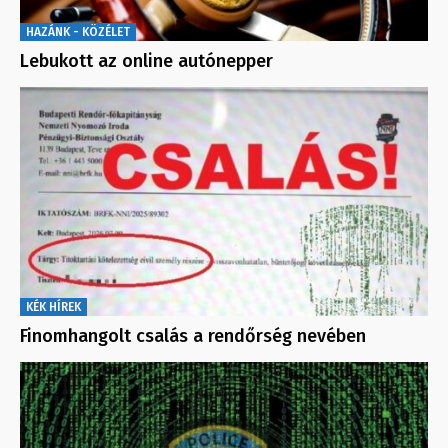
HAZÁNK - KÖZÉLET
Lebukott az online autónepper
KÉK HÍREK
Finomhangolt csalás a rendőrség nevében