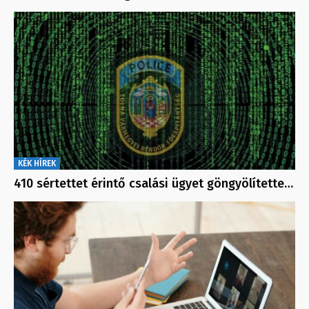
KÉK HÍREK
410 sértettet érintő csalási ügyet göngyölítette…