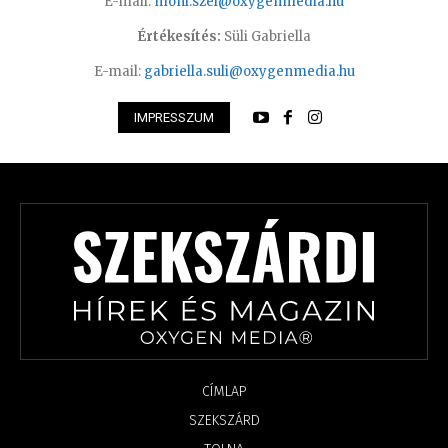
E-mail:
moni.szel@oxygenmedia.hu
Értékesítés:
Süli Gabriella
E-mail:
gabriella.suli@oxygenmedia.hu
IMPRESSZUM
CÍMLAP
SZEKSZÁRD