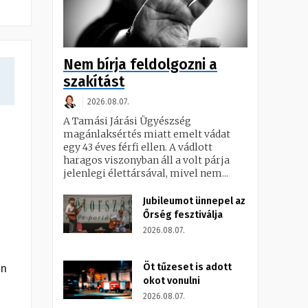
Nem bírja feldolgozni a
szakítást
2026.08.07.
A Tamási Járási Ügyészség
magánlaksértés miatt emelt vádat
egy 43 éves férfi ellen. A vádlott
haragos viszonyban áll a volt párja
jelenlegi élettársával, mivel nem...
Jubileumot ünnepel az
Őrség fesztiválja
2026.08.07.
Öt tűzeset is adott
ön
okot vonulni
2026.08.07.