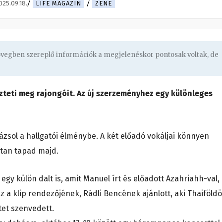
025.09.18.
LIFE MAGAZIN
ZENE
zövegben szereplő információk a megjelenéskor pontosak voltak, de
teti meg rajongóit. Az új szerzeményhez egy különleges
ázsol a hallgatói élménybe. A két előadó vokáljai könnyen
ltan tapad majd.
egy külön dalt is, amit Manuel írt és előadott Azahriahh-val,
sz a klip rendezőjének, Rádli Bencének ajánlott, aki Thaiföld
tet szenvedett.