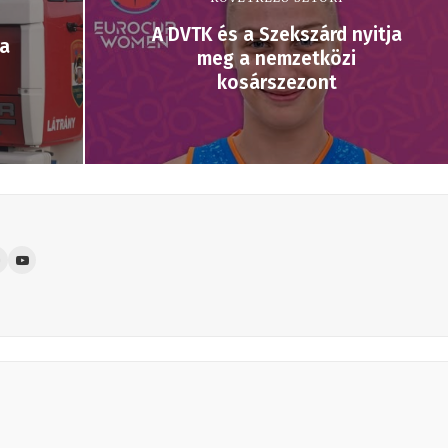
A DVTK és a Szekszárd nyitja
 a
meg a nemzetközi
kosárszezont