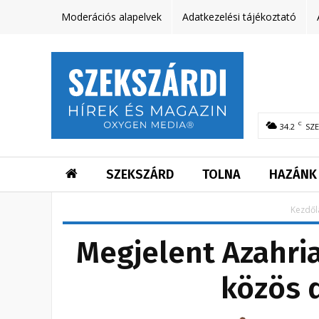
Moderációs alapelvek
Adatkezelési tájékoztató
C
34.2
SZ
SZEKSZÁRD
TOLNA
HAZÁNK
Kezdől
Megjelent Azahria
közös d