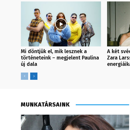
Mi döntjük el, mik lesznek a
A két své
történeteink – megjelent Paulina
Zara Lars
új dala
energiáik
MUNKATÁRSAINK