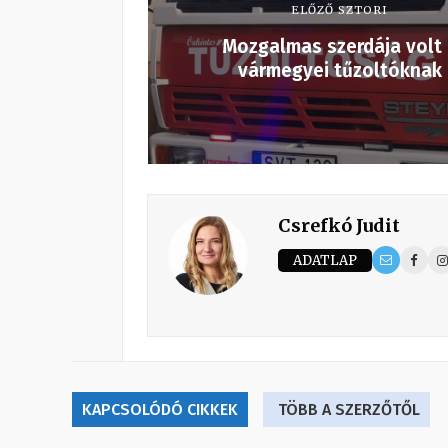
ELŐZŐ SZTORI
Mozgalmas szerdája volt
vármegyei tűzoltóknak
Csrefkó Judit
ADATLAP
KAPCSOLÓDÓ CIKKEK
TÖBB A SZERZŐTŐL