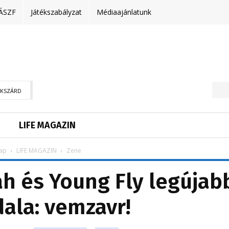
ÁSZF
Játékszabályzat
Médiaajánlatunk
EKSZÁRD
LIFE MAGAZIN
ap
LIFE MAGAZIN
Zene
h és Young Fly legújab
ala: vemzavr!