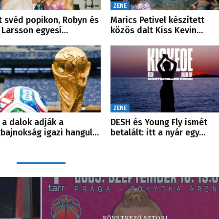
ZENE
t svéd popikon, Robyn és
Marics Petivel készített
 Larsson egyesí…
közös dalt Kiss Kevin…
ZENE
 a dalok adják a
DESH és Young Fly ismét
gbajnokság igazi hangul…
betalált: itt a nyár egy…
KÖVETKEZŐ SZTORI