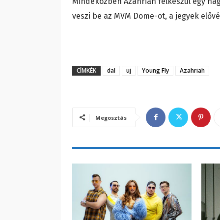
Mindeközben Azahriah felkészül egy nag
veszi be az MVM Dome-ot, a jegyek előv
CÍMKÉK
dal
uj
Young Fly
Azahriah
Megosztás