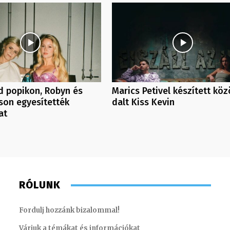
d popikon, Robyn és
Marics Petivel készített köz
son egyesítették
dalt Kiss Kevin
at
RÓLUNK
Fordulj hozzánk bizalommal!
Várjuk a témákat és információkat