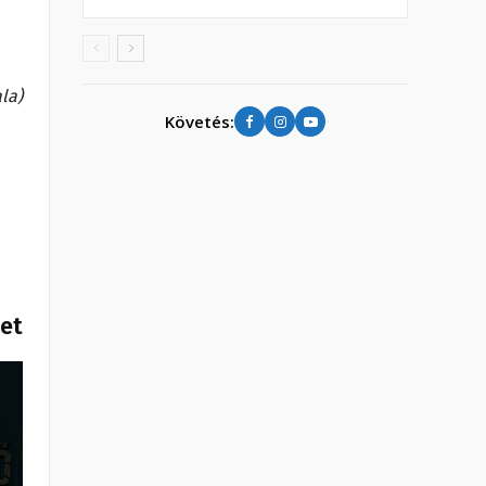
la)
Követés:
het