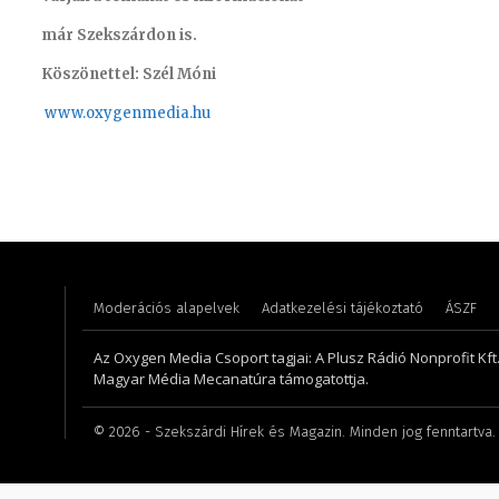
már Szekszárdon is.
Köszönettel: Szél Móni
www.oxygenmedia.hu
Süli Gabriella – sales manager – 2013
Turi Szi
Moderációs alapelvek
Adatkezelési tájékoztató
ÁSZF
Az Oxygen Media Csoport tagjai: A Plusz Rádió Nonprofit Kft.,
Magyar Média Mecanatúra támogatottja.
©
2026
- Szekszárdi Hírek és Magazin. Minden jog fenntartva.