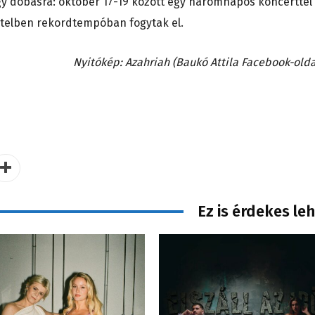
y dobásra: október 17-19 között egy háromnapos koncerttel
ételben rekordtempóban fogytak el.
Nyitókép: Azahriah (Baukó Attila Facebook-olda
Ez is érdekes le