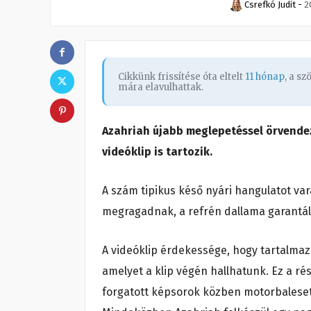
Csrefkó Judit
-
2
Cikkünk frissítése óta eltelt
11 hónap
, a s
mára elavulhattak.
Azahriah újabb meglepetéssel örvendez
videóklip is tartozik.
A szám tipikus késő nyári hangulatot var
megragadnak, a refrén dallama garantá
A videóklip érdekessége, hogy tartalmaz 
amelyet a klip végén hallhatunk. Ez a ré
forgatott képsorok közben motorbalese