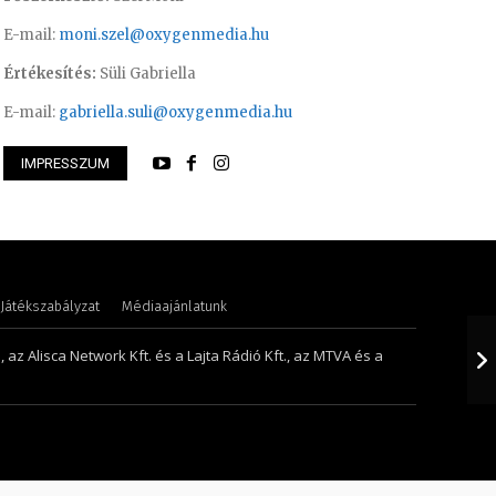
E-mail:
moni.szel@oxygenmedia.hu
Értékesítés:
Süli Gabriella
E-mail:
gabriella.suli@oxygenmedia.hu
IMPRESSZUM
lvia- könyvelési asszisztens – 2020
Molek Csongor – m
Játékszabályzat
Médiaajánlatunk
 az Alisca Network Kft. és a Lajta Rádió Kft., az MTVA és a