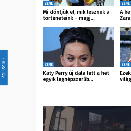
ZENE
ZENE
Mi döntjük el, mik lesznek a
A ké
történeteink – megj…
Zara
FRISSÍTÉS
ZENE
ZENE
Katy Perry új dala lett a hét
Ezek
egyik legnépszerűb…
vilá