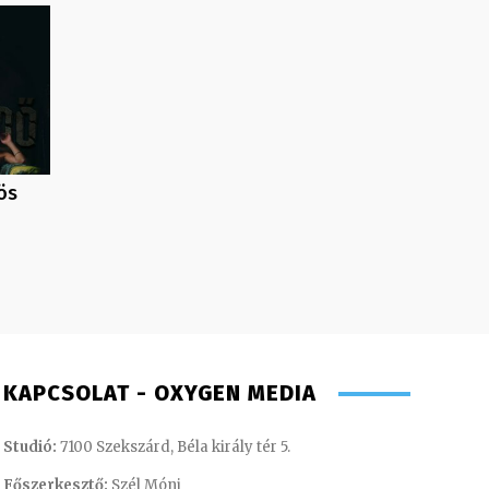
ös
KAPCSOLAT - OXYGEN MEDIA
Studió:
7100 Szekszárd, Béla király tér 5.
Főszerkesztő:
Szél Móni