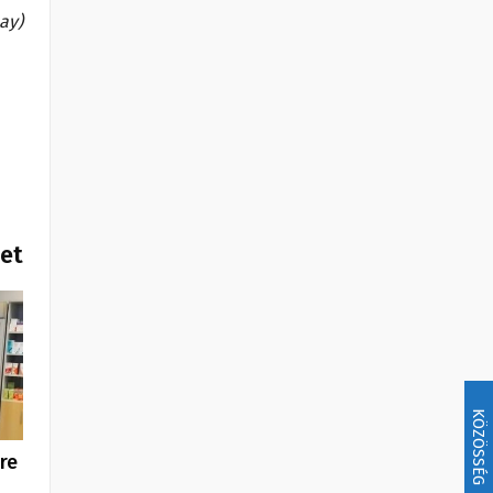
bay)
het
KÖZÖSSÉG
re