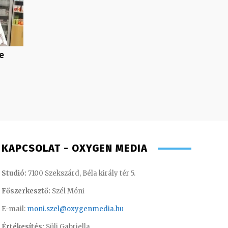
e
KAPCSOLAT - OXYGEN MEDIA
Studió:
7100 Szekszárd, Béla király tér 5.
Főszerkesztő:
Szél Móni
E-mail:
moni.szel@oxygenmedia.hu
Értékesítés:
Süli Gabriella