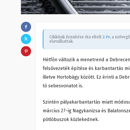
Cikkünk frissítése óta eltelt
2 év
, a szöve
elavulhattak.
Hétfőn változik a menetrend a Debrecen
felsővezeték építése és karbantartás mi
illetve Hortobágy között. Ez érinti a De
tó sebesvonatot is.
Szintén pályakarbantartás miatt módosul
március 27-ig Nagykanizsa és Balatonsze
pótlóbuszok közlekednek.