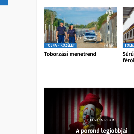
TOLNA - KÖZÉLET
TOLN
Toborzási menetrend
Sűrű
férő
ELŐZŐ SZTORI
A porond legjobbjai