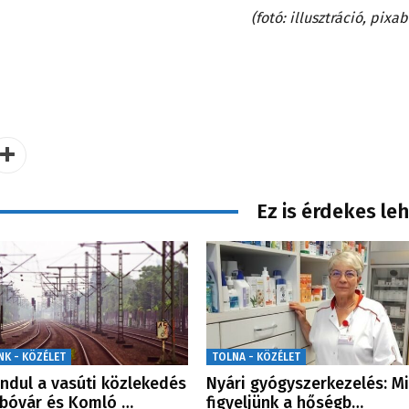
(fotó: illusztráció, pixa
Ez is érdekes le
NK - KÖZÉLET
TOLNA - KÖZÉLET
indul a vasúti közlekedés
Nyári gyógyszerkezelés: Mi
bóvár és Komló …
figyeljünk a hőségb…