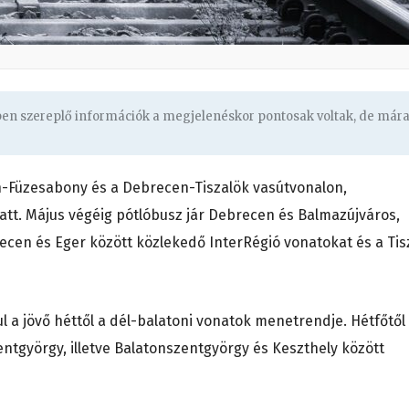
gben szereplő információk a megjelenéskor pontosak voltak, de már
-Füzesabony és a Debrecen-Tiszalök vasútvonalon,
att. Május végéig pótlóbusz jár Debrecen és Balmazújváros,
brecen és Eger között közlekedő InterRégió vonatokat és a Tis
 a jövő héttől a dél-balatoni vonatok menetrendje. Hétfőtől
ntgyörgy, illetve Balatonszentgyörgy és Keszthely között