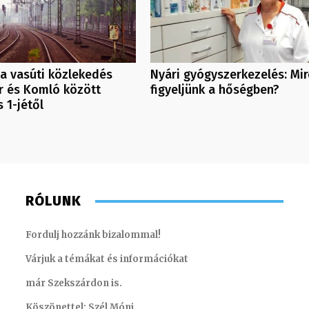
 a vasúti közlekedés
Nyári gyógyszerkezelés: Mir
 és Komló között
figyeljünk a hőségben?
 1-jétől
RÓLUNK
Fordulj hozzánk bizalommal!
Várjuk a témákat és információkat
már Szekszárdon is.
Köszönettel: Szél Móni