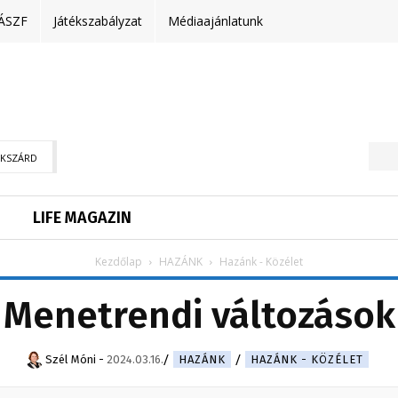
ÁSZF
Játékszabályzat
Médiaajánlatunk
EKSZÁRD
LIFE MAGAZIN
Kezdőlap
HAZÁNK
Hazánk - Közélet
Menetrendi változások
Szél Móni
-
2024.03.16.
HAZÁNK
HAZÁNK - KÖZÉLET