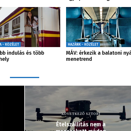
A - KÖZÉLET
HAZÁNK - KÖZÉLET
bb indulás és több
MÁV: érkezik a balatoni nyá
hely
menetrend
KÖVETKEZŐ SZTORI
Ételszállítás nem a