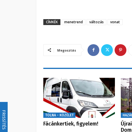
CÍMKÉK
menetrend
változás
vonat
Megosztás
FRISSÍTÉS
TOLNA - KÖZÉLET
HAZÁ
Fácánkertiek, figyelem!
Újra
Dom