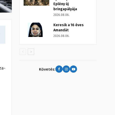
Eplény új
bringapályája
2026.08.06.
Keresik a 16 éves
Amandát
a
2026.08.06.
za-
Követés: