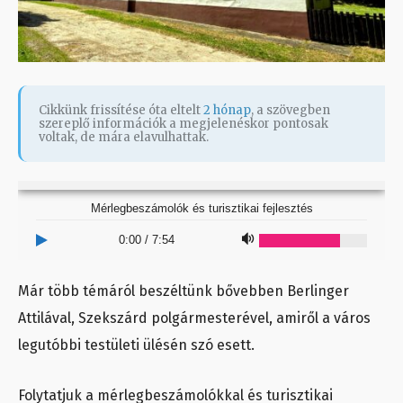
Cikkünk frissítése óta eltelt
2 hónap
, a szövegben
szereplő információk a megjelenéskor pontosak
voltak, de mára elavulhattak.
Mérlegbeszámolók és turisztikai fejlesztés
0:00
/
7:54
Már több témáról beszéltünk bővebben Berlinger
Attilával, Szekszárd polgármesterével, amiről a város
legutóbbi testületi ülésén szó esett.
Folytatjuk a mérlegbeszámolókkal és turisztikai