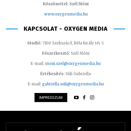
Köszönettel: Szél Móni
www.oxygenmedia.hu
KAPCSOLAT - OXYGEN MEDIA
Studió:
7100 Szekszárd, Béla király tér 5.
Főszerkesztő:
Szél Móni
E-mail:
moni.szel@oxygenmedia.hu
Értékesítés:
Süli Gabriella
E-mail:
gabriella.suli@oxygenmedia.hu
IMPRESSZUM