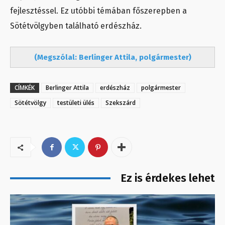
fejlesztéssel. Ez utóbbi témában főszerepben a
Sötétvölgyben található erdészház.
(Megszólal: Berlinger Attila, polgármester)
CÍMKÉK
Berlinger Attila
erdészház
polgármester
Sötétvölgy
testületi ülés
Szekszárd
Ez is érdekes lehet