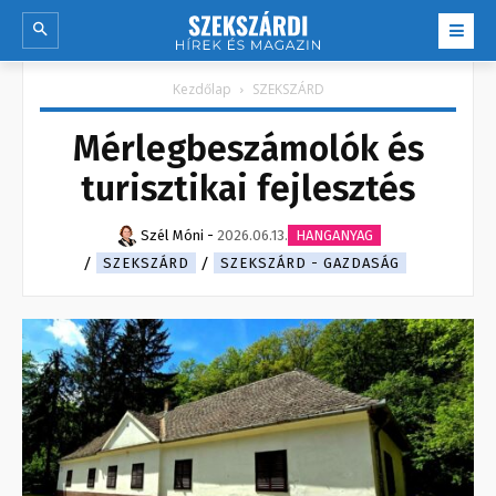
Kezdőlap
SZEKSZÁRD
Mérlegbeszámolók és
turisztikai fejlesztés
Szél Móni
-
2026.06.13.
HANGANYAG
SZEKSZÁRD
SZEKSZÁRD - GAZDASÁG