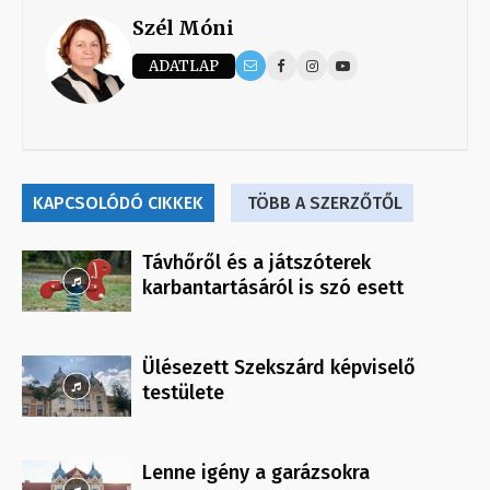
Szél Móni
ADATLAP
KAPCSOLÓDÓ CIKKEK
TÖBB A SZERZŐTŐL
Távhőről és a játszóterek
karbantartásáról is szó esett
Ülésezett Szekszárd képviselő
testülete
Lenne igény a garázsokra