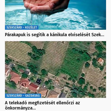
SZEKSZÁRD - KÖZÉLET
Párakapuk is segítik a kánikula elviselését Szek…
SZEKSZÁRD - GAZDASÁG
A telekadó megfizetését ellenőrzi az
önkormányza…