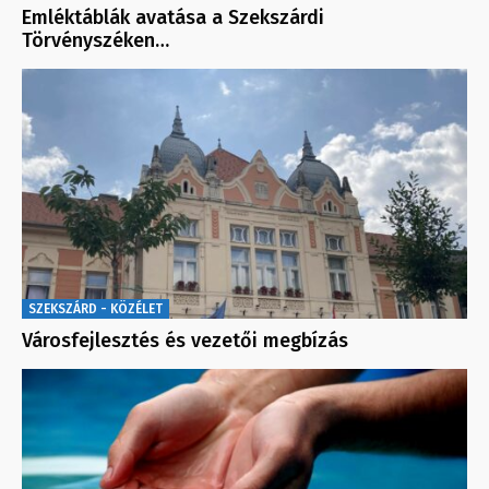
Emléktáblák avatása a Szekszárdi
Törvényszéken…
SZEKSZÁRD - KÖZÉLET
Városfejlesztés és vezetői megbízás