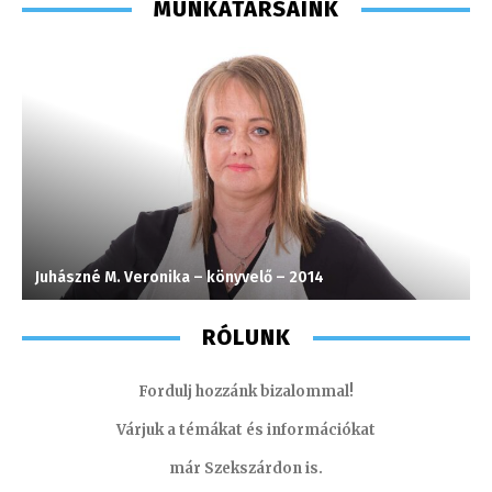
MUNKATÁRSAINK
Juhászné M. Veronika – könyvelő – 2014
H
RÓLUNK
Fordulj hozzánk bizalommal!
Várjuk a témákat és információkat
már Szekszárdon is.