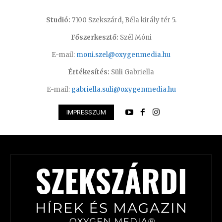
Studió:
7100 Szekszárd, Béla király tér 5.
Főszerkesztő:
Szél Móni
E-mail:
moni.szel@oxygenmedia.hu
Értékesítés:
Süli Gabriella
E-mail:
gabriella.suli@oxygenmedia.hu
IMPRESSZUM