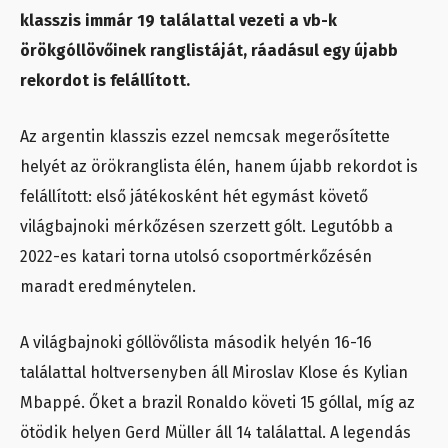
klasszis immár 19 találattal vezeti a vb-k
örökgóllövőinek ranglistáját, ráadásul egy újabb
rekordot is felállított.
Az argentin klasszis ezzel nemcsak megerősítette
helyét az örökranglista élén, hanem újabb rekordot is
felállított: első játékosként hét egymást követő
világbajnoki mérkőzésen szerzett gólt. Legutóbb a
2022-es katari torna utolsó csoportmérkőzésén
maradt eredménytelen.
A világbajnoki góllövőlista második helyén 16-16
találattal holtversenyben áll Miroslav Klose és Kylian
Mbappé. Őket a brazil Ronaldo követi 15 góllal, míg az
ötödik helyen Gerd Müller áll 14 találattal. A legendás