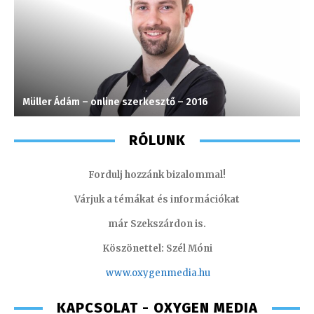
Müller Ádám – online szerkesztő – 2016
H
RÓLUNK
Fordulj hozzánk bizalommal!
Várjuk a témákat és információkat
már Szekszárdon is.
Köszönettel: Szél Móni
www.oxygenmedia.hu
KAPCSOLAT - OXYGEN MEDIA