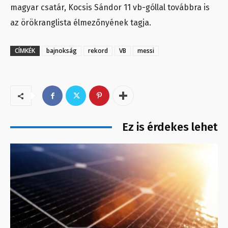
magyar csatár, Kocsis Sándor 11 vb-góllal továbbra is
az örökranglista élmezőnyének tagja.
CÍMKÉK
bajnokság
rekord
VB
messi
Ez is érdekes lehet