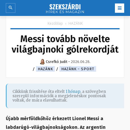
Kezdőlap
HAZÁNK
Messi tovább növelte
világbajnoki gólrekordját
Csrefkó Judit
-
2026.06.28.
HAZÁNK
HAZÁNK - SPORT
Cikkünk frissítése óta eltelt
1 hónap
, a szövegben
szereplő információk a megjelenéskor pontosak
voltak, de mára elavulhattak.
Újabb mérföldkőhöz érkezett Lionel Messi a
labdarúgó-világbajnokságokon. Az argentin