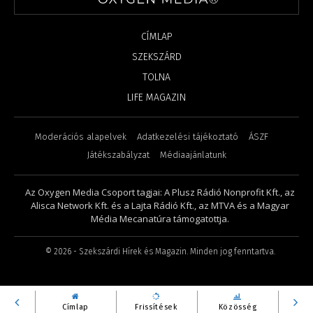
CÍMLAP
SZEKSZÁRD
TOLNA
LIFE MAGAZIN
Moderációs alapelvek
Adatkezelési tájékoztató
ÁSZF
Játékszabályzat
Médiaajánlatunk
Az Oxygen Media Csoport tagjai: A Plusz Rádió Nonprofit Kft., az
Alisca Network Kft. és a Lajta Rádió Kft., az MTVA és a Magyar
Média Mecanatúra támogatottja.
©
2026
- Szekszárdi Hírek és Magazin. Minden jog fenntartva.
Címlap
Frissítések
Közösség