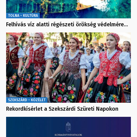
TOLNA - KULTÚRA
Felhívás víz alatti régészeti örökség védelmére…
SZEKSZÁRD - KÖZÉLET
Rekordkísérlet a Szekszárdi Szüreti Napokon