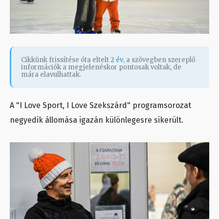
Cikkünk frissítése óta eltelt
2 év
, a szövegben szereplő
információk a megjelenéskor pontosak voltak, de
mára elavulhattak.
A "I Love Sport, I Love Szekszárd" programsorozat
negyedik állomása igazán különlegesre sikerült.