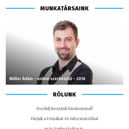
MUNKATÁRSAINK
Müller Ádám – online szerkesztő – 2016
G
RÓLUNK
Fordulj hozzánk bizalommal!
Várjuk a témákat és információkat
már Szekszárdon is.