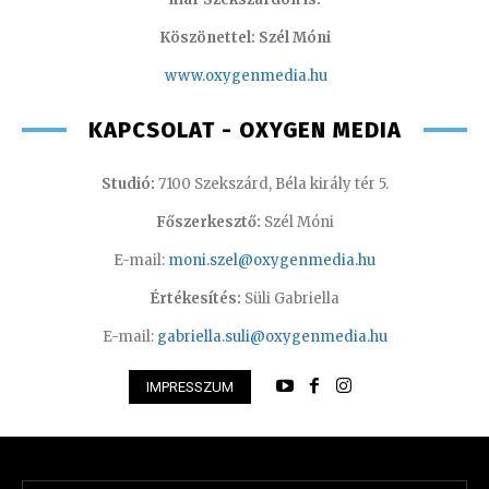
Köszönettel: Szél Móni
www.oxygenmedia.hu
KAPCSOLAT - OXYGEN MEDIA
Studió:
7100 Szekszárd, Béla király tér 5.
Főszerkesztő:
Szél Móni
E-mail:
moni.szel@oxygenmedia.hu
Értékesítés:
Süli Gabriella
E-mail:
gabriella.suli@oxygenmedia.hu
IMPRESSZUM