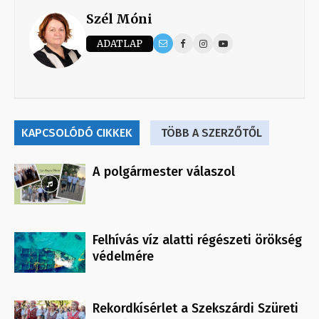
Szél Móni
ADATLAP
KAPCSOLÓDÓ CIKKEK
TÖBB A SZERZŐTŐL
A polgármester válaszol
Felhívás víz alatti régészeti örökség
védelmére
Rekordkísérlet a Szekszárdi Szüreti