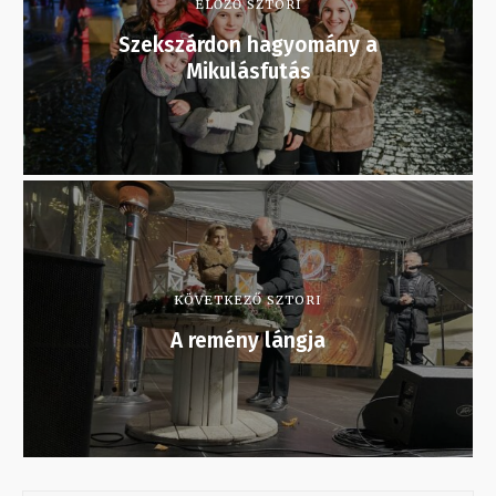
ELŐZŐ SZTORI
Szekszárdon hagyomány a
Mikulásfutás
KÖVETKEZŐ SZTORI
A remény lángja