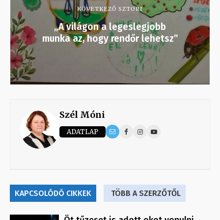
KÖVETKEZŐ SZTORI
„A világon a legeslegjobb
munka az, hogy rendőr lehetsz”
Szél Móni
ADATLAP
KAPCSOLÓDÓ CIKKEK
TÖBB A SZERZŐTŐL