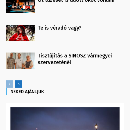
Öt tűzeset is adott okot vonulni
Te is véradó vagy?
Tisztújítás a SINOSZ vármegyei
szervezeténél
NEKED AJÁNLJUK