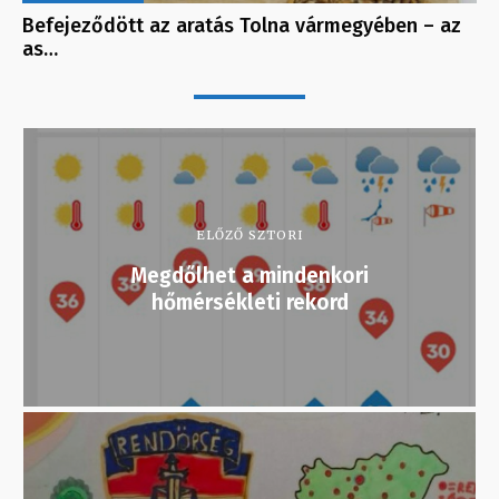
Befejeződött az aratás Tolna vármegyében – az
as…
ELŐZŐ SZTORI
Megdőlhet a mindenkori
hőmérsékleti rekord