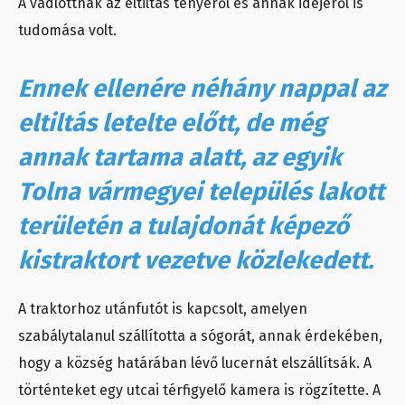
A vádlottnak az eltiltás tényéről és annak idejéről is
tudomása volt.
Ennek ellenére néhány nappal az
eltiltás letelte előtt, de még
annak tartama alatt, az egyik
Tolna vármegyei település lakott
területén a tulajdonát képező
kistraktort vezetve közlekedett.
A traktorhoz utánfutót is kapcsolt, amelyen
szabálytalanul szállította a sógorát, annak érdekében,
hogy a község határában lévő lucernát elszállítsák. A
történteket egy utcai térfigyelő kamera is rögzítette. A