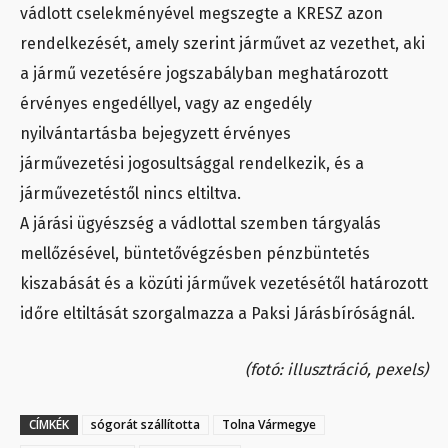
vádlott cselekményével megszegte a KRESZ azon
rendelkezését, amely szerint járművet az vezethet, aki
a jármű vezetésére jogszabályban meghatározott
érvényes engedéllyel, vagy az engedély
nyilvántartásba bejegyzett érvényes
járművezetési jogosultsággal rendelkezik, és a
járművezetéstől nincs eltiltva.
A járási ügyészség a vádlottal szemben tárgyalás
mellőzésével, büntetővégzésben pénzbüntetés
kiszabását és a közúti járművek vezetésétől határozott
időre eltiltását szorgalmazza a Paksi Járásbíróságnál.
(fotó: illusztráció, pexels)
CÍMKÉK
sógorát szállította
Tolna Vármegye