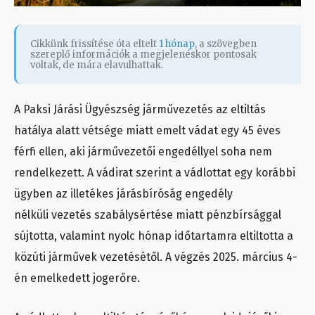
Cikkünk frissítése óta eltelt
1 hónap
, a szövegben
szereplő információk a megjelenéskor pontosak
voltak, de mára elavulhattak.
A Paksi Járási Ügyészség járművezetés az eltiltás
hatálya alatt vétsége miatt emelt vádat egy 45 éves
férfi ellen, aki járművezetői engedéllyel soha nem
rendelkezett. A vádirat szerint a vádlottat egy korábbi
ügyben az illetékes járásbíróság engedély
nélküli vezetés szabálysértése miatt pénzbírsággal
sújtotta, valamint nyolc hónap időtartamra eltiltotta a
közúti járművek vezetésétől. A végzés 2025. március 4-
én emelkedett jogerőre.