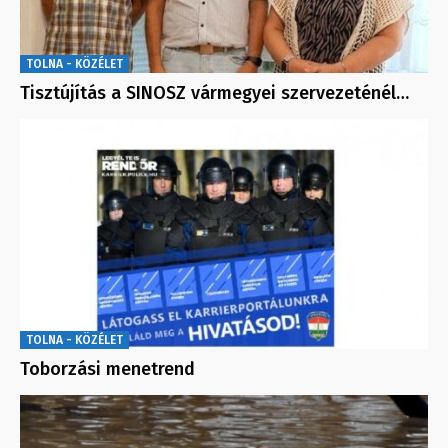
TOLNA - KÖZÉLET
Tisztújítás a SINOSZ vármegyei szervezeténél…
TOLNA - KÖZÉLET
Toborzási menetrend