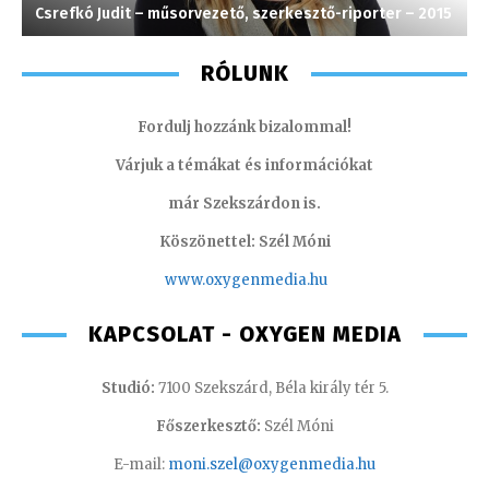
Csrefkó Judit – műsorvezető, szerkesztő-riporter – 2015
T
RÓLUNK
Fordulj hozzánk bizalommal!
Várjuk a témákat és információkat
már Szekszárdon is.
Köszönettel: Szél Móni
www.oxygenmedia.hu
KAPCSOLAT - OXYGEN MEDIA
Studió:
7100 Szekszárd, Béla király tér 5.
Főszerkesztő:
Szél Móni
E-mail:
moni.szel@oxygenmedia.hu