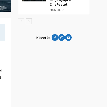
CineFestet
2026.08.07.
Követés:
a
az
n