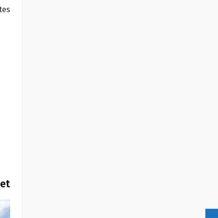
tes
het