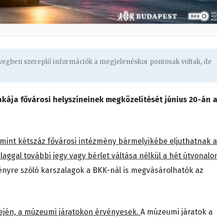
övegben szereplő információk a megjelenéskor pontosak voltak, de
kája fővárosi helyszíneinek megközelítését június 20-án 
b mint kétszáz fővárosi intézmény bármelyikébe eljuthatnak 
aggal további jegy vagy bérlet váltása nélkül a hét útvonalo
nyre szóló karszalagok a BKK-nál is megvásárolhatók az
dején, a múzeumi járatokon érvényesek.
A múzeumi járatok a