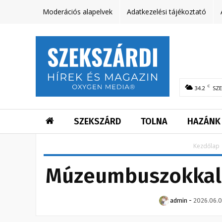
Moderációs alapelvek
Adatkezelési tájékoztató
C
34.2
SZ
SZEKSZÁRD
TOLNA
HAZÁNK
Kezdőlap
Múzeumbuszokkal s
admin
-
2026.06.0