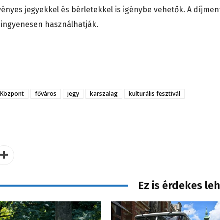
vényes jegyekkel és bérletekkel is igénybe vehetők. A díjmen
s ingyenesen használhatják.
 Központ
főváros
jegy
karszalag
kulturális fesztivál
Ez is érdekes le