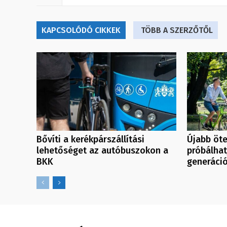
KAPCSOLÓDÓ CIKKEK
TÖBB A SZERZŐTŐL
Bővíti a kerékpárszállítási
Újabb öte
lehetőséget az autóbuszokon a
próbálhat
BKK
generáció