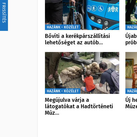
FRISSÍTÉS
HAZÁNK - KÖZÉLET
HAZÁ
Bővíti a kerékpárszállítási
Újab
lehetőséget az autób…
prób
HAZÁNK - KÖZÉLET
HAZÁ
Megújulva várja a
Új h
látogatókat a Hadtörténeti
Múze
Múz…