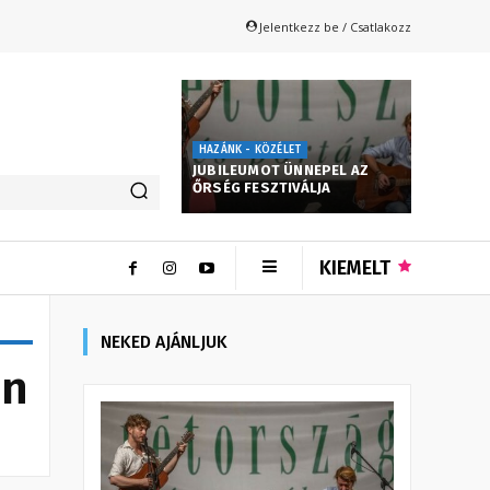
Jelentkezz be / Csatlakozz
HAZÁNK - KÖZÉLET
JUBILEUMOT ÜNNEPEL AZ
ŐRSÉG FESZTIVÁLJA
KIEMELT
NEKED AJÁNLJUK
án