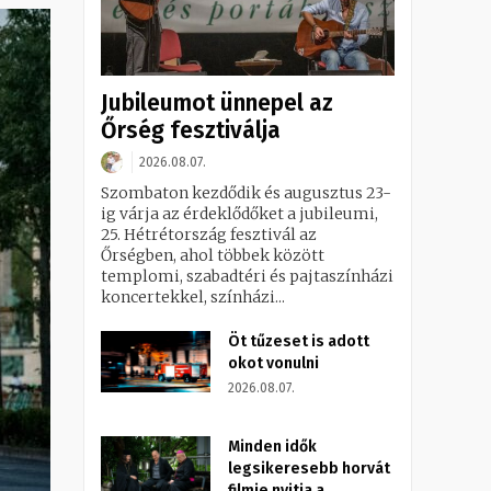
Jubileumot ünnepel az
Őrség fesztiválja
2026.08.07.
Szombaton kezdődik és augusztus 23-
ig várja az érdeklődőket a jubileumi,
25. Hétrétország fesztivál az
Őrségben, ahol többek között
templomi, szabadtéri és pajtaszínházi
koncertekkel, színházi...
Öt tűzeset is adott
okot vonulni
2026.08.07.
Minden idők
legsikeresebb horvát
filmje nyitja a