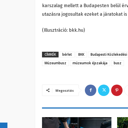
karszalag mellett a Budapesten belül ér
utazásra jogosultak ezeket a járatokat i
(Illusztráció: bkk.hu)
CÍMKÉK
bérlet
BKK
Budapesti Közlekedési
Múzeumbusz
múzeumok éjszakája
busz
Megosztás