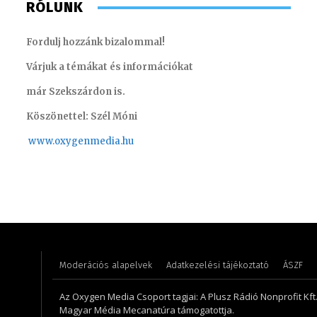
RÓLUNK
Fordulj hozzánk bizalommal!
Várjuk a témákat és információkat
már Szekszárdon is.
Köszönettel: Szél Móni
www.oxygenmedia.hu
Csrefkó Judit – műsorvezető, szerkesztő-
riporter – 2015
Süli Gab
Moderációs alapelvek
Adatkezelési tájékoztató
ÁSZF
Az Oxygen Media Csoport tagjai: A Plusz Rádió Nonprofit Kft.,
Magyar Média Mecanatúra támogatottja.