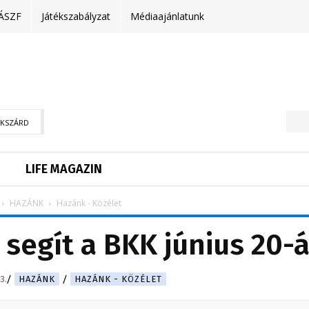
ÁSZF
Játékszabályzat
Médiaajánlatunk
EKSZÁRD
LIFE MAGAZIN
HAZÁNK
Hazánk - Közélet
egít a BKK június 20-
3.
HAZÁNK
HAZÁNK - KÖZÉLET