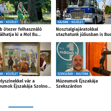
NK - KÖZÉLET
HAZÁNK - KÖZÉLET
b ötezer felhasználó
Nosztalgiajáratokkal
álhatja ki a Mol Bu…
utazhatunk júliusban is B
NK - KÖZÉLET
SZEKSZÁRD - KULTÚRA
elyszínekkel vár a
Múzeumok Éjszakája
umok Éjszakája Szolno…
Szekszárdon