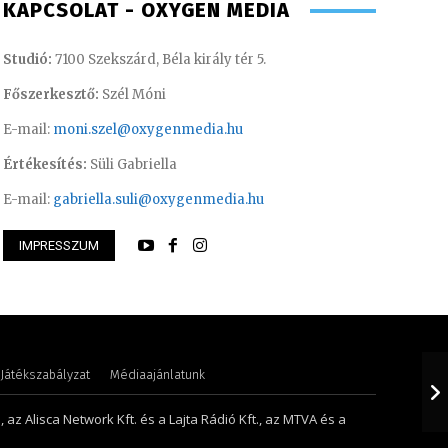
KAPCSOLAT - OXYGEN MEDIA
Studió:
7100 Szekszárd, Béla király tér 5.
Főszerkesztő:
Szél Móni
E-mail:
moni.szel@oxygenmedia.hu
Értékesítés:
Süli Gabriella
E-mail:
gabriella.suli@oxygenmedia.hu
IMPRESSZUM
riella – sales manager – 2013
Pénzes Anikó – 20
Játékszabályzat
Médiaajánlatunk
 az Alisca Network Kft. és a Lajta Rádió Kft., az MTVA és a