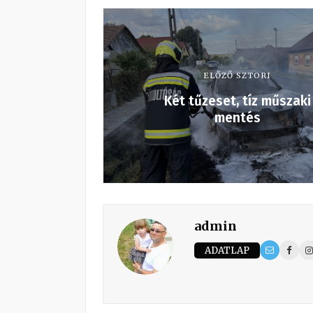
ELŐZŐ SZTORI
Két tűzeset, tíz műszaki
mentés
admin
ADATLAP