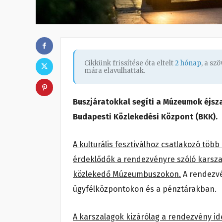
Cikkünk frissítése óta eltelt
2 hónap
, a sz
mára elavulhattak.
Buszjáratokkal segíti a Múzeumok éjsza
Budapesti Közlekedési Központ (BKK).
A kulturális fesztiválhoz csatlakozó töb
érdeklődők a rendezvényre szóló karszal
közlekedő Múzeumbuszokon.
A rendezvé
ügyfélközpontokon és a pénztárakban.
A karszalagok kizárólag a rendezvény i