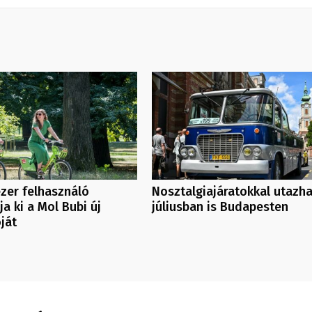
zer felhasználó
Nosztalgiajáratokkal utazh
ja ki a Mol Bubi új
júliusban is Budapesten
ját