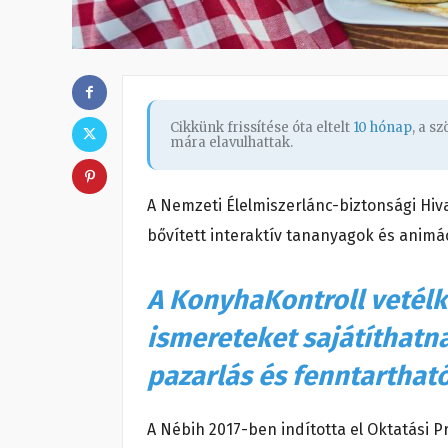
Cikkünk frissítése óta eltelt
10 hónap
, a s
mára elavulhattak.
A Nemzeti Élelmiszerlánc-biztonsági Hiv
bővített interaktív tananyagok és animá
A KonyhaKontroll vetél
ismereteket sajátíthatna
pazarlás és fenntartha
A Nébih 2017-ben indította el Oktatási Pr