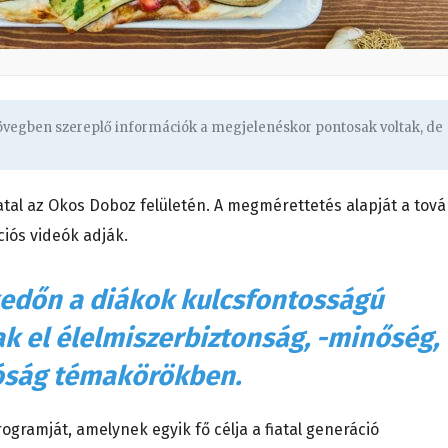
zövegben szereplő információk a megjelenéskor pontosak voltak, de
atal az Okos Doboz felületén. A megmérettetés alapját a tov
ciós videók adják.
kedőn a diákok kulcsfontosságú
k el élelmiszerbiztonság, -minőség, 
tóság témakörökben.
ogramját, amelynek egyik fő célja a fiatal generáció