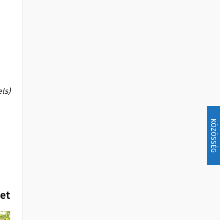
els)
KÖZÖSSÉG
het