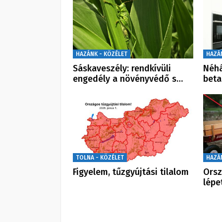
HAZÁNK - KÖZÉLET
HAZÁ
Sáskaveszély: rendkívüli
Néhá
engedély a növényvédő s…
beta
TOLNA - KÖZÉLET
HAZÁ
Figyelem, tűzgyújtási tilalom
Orsz
lépe