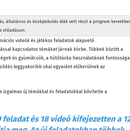
s, általános és középiskolás diák vett részt a program keretébe
és előadáson.
mációs videók és játékos feladatok alapvető
lással kapcsolatos témákat járnak körbe. Többek között a
ségek és gyümölcsök, a hűtőtáska használatának fontossága
ződés leggyakoribb okai egyaránt előkerülnek az
s izgalmas új témákkal és feladatokkal bővítette a
 feladat és 18 videó kifejezetten a 1
ítja meg. Az új feladatokban többek