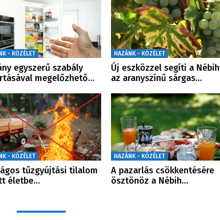
NK - KÖZÉLET
HAZÁNK - KÖZÉLET
ny egyszerű szabály
Új eszközzel segíti a Nébih
rtásával megelőzhető…
az aranyszínű sárgas…
NK - KÖZÉLET
HAZÁNK - KÖZÉLET
ágos tűzgyújtási tilalom
A pazarlás csökkentésére
tt életbe…
ösztönöz a Nébih…