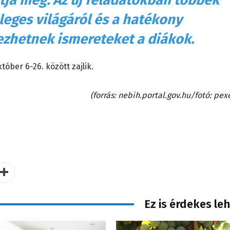
leges világáról és a hatékony
ezhetnek ismereteket a diákok.
tóber 6-26. között zajlik.
(forrás: nebih.portal.gov.hu/fotó: pex
Ez is érdekes le