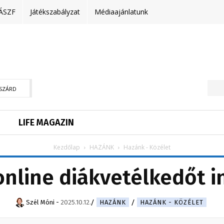
ÁSZF
Játékszabályzat
Médiaajánlatunk
SZÁRD
LIFE MAGAZIN
Kezdőlap
HAZÁNK
Hazánk - Közélet
nline diákvetélkedőt in
Szél Móni
-
2025.10.12.
HAZÁNK
HAZÁNK - KÖZÉLET