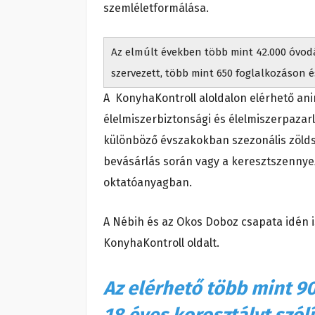
szemléletformálása.
Az elmúlt években több mint 42.000 óvodá
szervezett, több mint 650 foglalkozáson 
A KonyhaKontroll aloldalon elérhető ani
élelmiszerbiztonsági és élelmiszerpazar
különböző évszakokban szezonális zöld
bevásárlás során vagy a keresztszennye
oktatóanyagban.
A Nébih és az Okos Doboz csapata idén i
KonyhaKontroll oldalt.
Az elérhető több mint 90
18 éves korosztályt szól