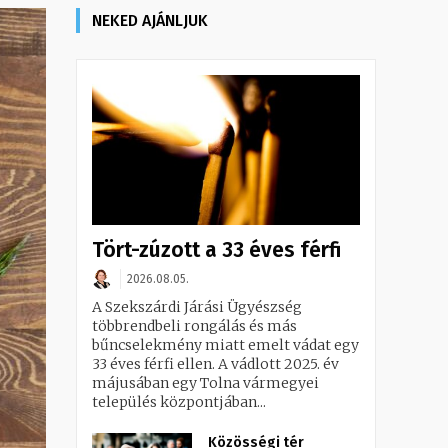
NEKED AJÁNLJUK
Tört-zúzott a 33 éves férfi
2026.08.05.
A Szekszárdi Járási Ügyészség
többrendbeli rongálás és más
bűncselekmény miatt emelt vádat egy
33 éves férfi ellen. A vádlott 2025. év
májusában egy Tolna vármegyei
település központjában...
Közösségi tér