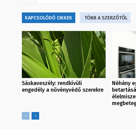
KAPCSOLÓDÓ CIKKEK
TÖBB A SZERZŐTŐL
Sáskaveszély: rendkívüli
Néhány e
engedély a növényvédő szerekre
betartás
élelmisze
megbete