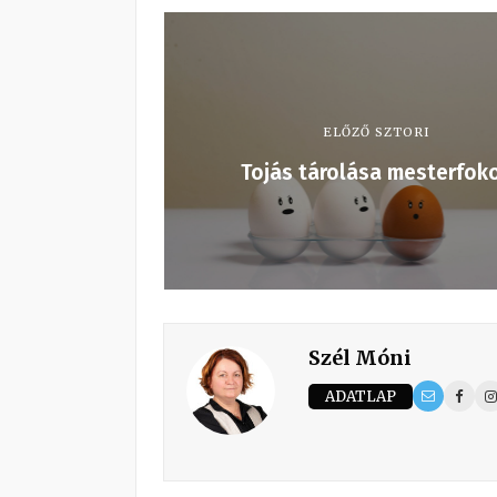
ELŐZŐ SZTORI
Tojás tárolása mesterfok
Szél Móni
ADATLAP