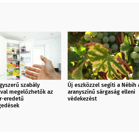
gyszerű szabály
Új eszközzel segíti a Nébih 
ával megelőzhetők az
aranyszínű sárgaság elleni
r-eredetű
védekezést
gedések