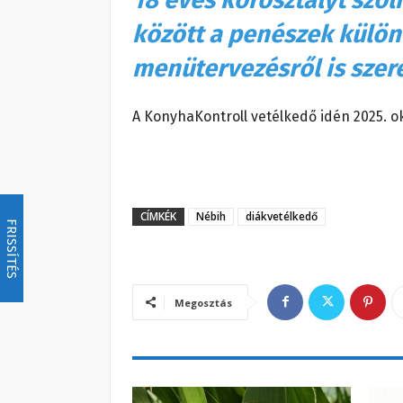
között a penészek külön
menütervezésről is szer
A KonyhaKontroll vetélkedő idén 2025. ok
CÍMKÉK
Nébih
diákvetélkedő
FRISSÍTÉS
Megosztás