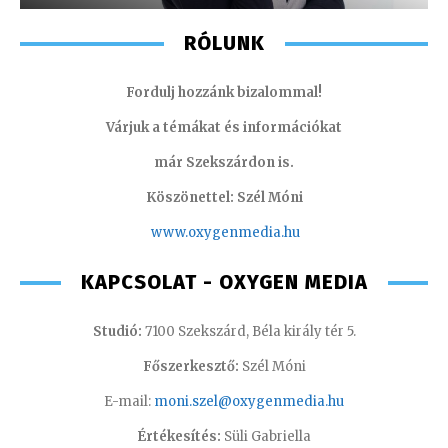
RÓLUNK
Fordulj hozzánk bizalommal!
Várjuk a témákat és információkat
már Szekszárdon is.
Köszönettel: Szél Móni
www.oxygenmedia.hu
KAPCSOLAT - OXYGEN MEDIA
Studió:
7100 Szekszárd, Béla király tér 5.
Főszerkesztő:
Szél Móni
E-mail:
moni.szel@oxygenmedia.hu
Értékesítés:
Süli Gabriella