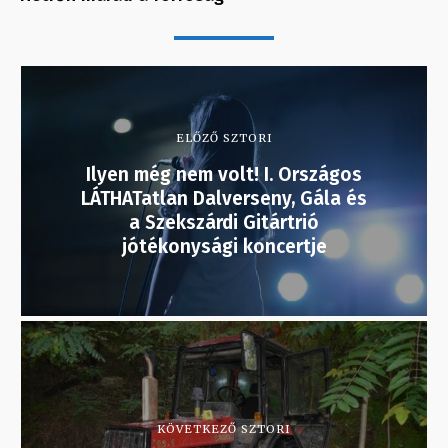
ELŐZŐ SZTORI
Ilyen még nem volt! I. Országos
LÁTHATatlan Dalverseny, Gála és
a Szekszárdi Gitártrió
jótékonysági koncertje
KÖVETKEZŐ SZTORI