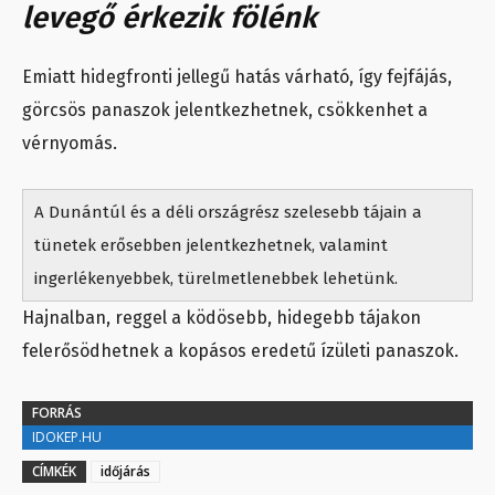
levegő érkezik fölénk
Emiatt hidegfronti jellegű hatás várható, így fejfájás,
görcsös panaszok jelentkezhetnek, csökkenhet a
vérnyomás.
A Dunántúl és a déli országrész szelesebb tájain a
tünetek erősebben jelentkezhetnek, valamint
ingerlékenyebbek, türelmetlenebbek lehetünk.
Hajnalban, reggel a ködösebb, hidegebb tájakon
felerősödhetnek a kopásos eredetű ízületi panaszok.
FORRÁS
IDOKEP.HU
CÍMKÉK
időjárás