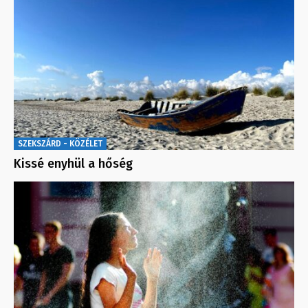
SZEKSZÁRD - KÖZÉLET
Kissé enyhül a hőség