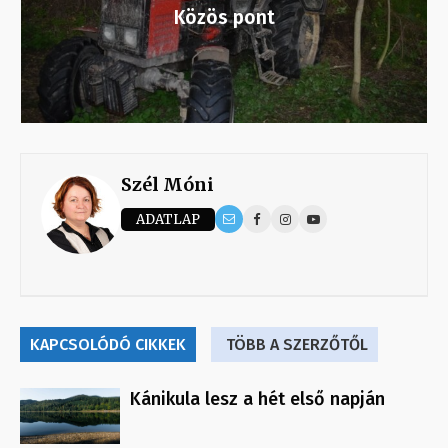
Közös pont
Szél Móni
ADATLAP
KAPCSOLÓDÓ CIKKEK
TÖBB A SZERZŐTŐL
Kánikula lesz a hét első napján