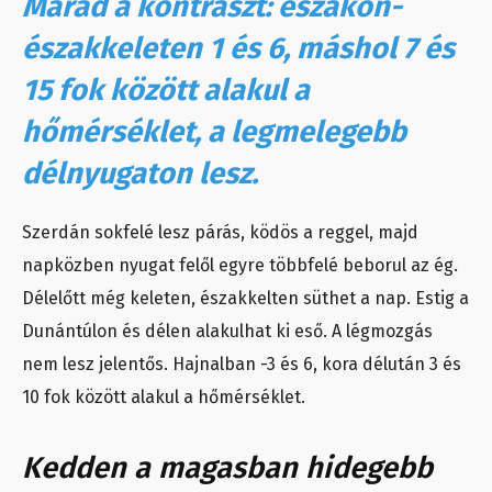
Marad a kontraszt: északon-
északkeleten 1 és 6, máshol 7 és
15 fok között alakul a
hőmérséklet, a legmelegebb
délnyugaton lesz.
Szerdán sokfelé lesz párás, ködös a reggel, majd
napközben nyugat felől egyre többfelé beborul az ég.
Délelőtt még keleten, északkelten süthet a nap. Estig a
Dunántúlon és délen alakulhat ki eső. A légmozgás
nem lesz jelentős. Hajnalban -3 és 6, kora délután 3 és
10 fok között alakul a hőmérséklet.
Kedden a magasban hidegebb