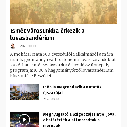
Ismét városunkba érkezik a
lovasbandérium
2026.08.10.
A mohácsi csata 500. évfordulója alkalmából a mára
már hagyománnyá vált történelmi lovas zarándoklat
2026-ban ismét Szekszárdra érkezik! Az ünnepély
programja: 10:00 A hagyományőrző lovasbandérium
köszöntése Beszédet...
Idén is megrendezik a Kutatók
éjszakáját
2026.08.10.
Megnyugtató a Sziget zajszintje: jóval
a határérték alatt maradtak a
mérések