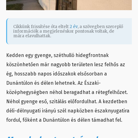
Cikkünk frissítése óta eltelt
2 év
, a szövegben szereplő
információk a megjelenéskor pontosak voltak, de
mára elavulhattak.
Kedden egy gyenge, széthulló hidegfrontnak
köszönhetően már nagyobb területen lesz felhős az
ég, hosszabb napos időszakok elsősorban a
Dunántúlon és délen lehetnek. Az Északi-
középhegységben néhol beragadhat a rétegfelhőzet.
Néhol gyenge eső, szitálás előfordulhat. A kezdetben
déli-délnyugati irányú szél napközben északnyugatira
fordul, főként a Dunántúlon és délen támadhat fel.