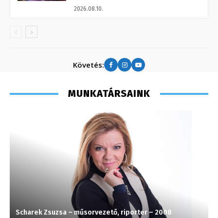
2026.08.10.
Követés:
MUNKATÁRSAINK
Scharek Zsuzsa – műsorvezető, riporter – 2008
H