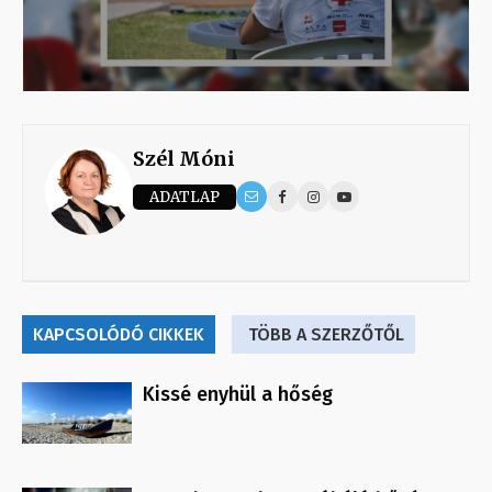
Szél Móni
ADATLAP
KAPCSOLÓDÓ CIKKEK
TÖBB A SZERZŐTŐL
Kissé enyhül a hőség