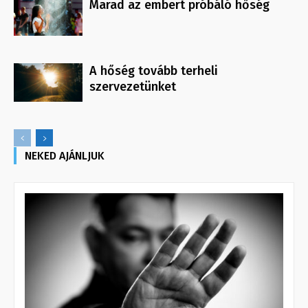
Marad az embert próbáló hőség
A hőség tovább terheli
szervezetünket
NEKED AJÁNLJUK