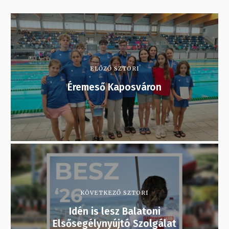
ELŐZŐ SZTORI
Éremeső Kaposváron
KÖVETKEZŐ SZTORI
Idén is lesz Balatoni
Elsősegélynyújtó Szolgálat