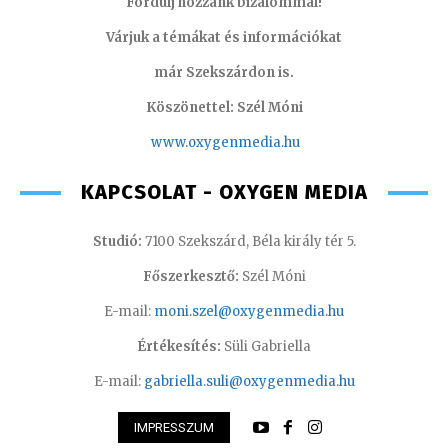
Fordulj hozzánk bizalommal!
Várjuk a témákat és információkat
már Szekszárdon is.
Köszönettel: Szél Móni
www.oxygenmedia.hu
KAPCSOLAT - OXYGEN MEDIA
Studió:
7100 Szekszárd, Béla király tér 5.
Főszerkesztő:
Szél Móni
E-mail:
moni.szel@oxygenmedia.hu
Értékesítés:
Süli Gabriella
E-mail:
gabriella.suli@oxygenmedia.hu
IMPRESSZUM