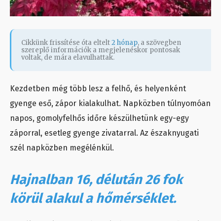
Cikkünk frissítése óta eltelt
2 hónap
, a szövegben
szereplő információk a megjelenéskor pontosak
voltak, de mára elavulhattak.
Kezdetben még több lesz a felhő, és helyenként
gyenge eső, zápor kialakulhat. Napközben túlnyomóan
napos, gomolyfelhős időre készülhetünk egy-egy
záporral, esetleg gyenge zivatarral. Az északnyugati
szél napközben megélénkül.
Hajnalban 16, délután 26 fok
körül alakul a hőmérséklet.