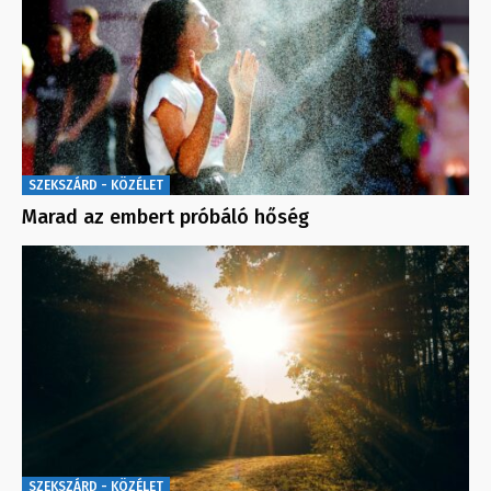
SZEKSZÁRD - KÖZÉLET
Marad az embert próbáló hőség
SZEKSZÁRD - KÖZÉLET