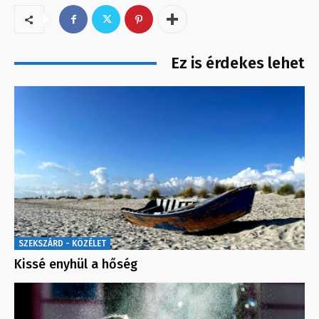
Ez is érdekes lehet
SZEKSZÁRD - KÖZÉLET
Kissé enyhül a hőség