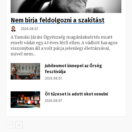
Nem bírja feldolgozni a szakítást
2026.08.07.
A Tamási Járási Ügyészség magánlaksértés miatt
emelt vádat egy 43 éves férfi ellen. A vádlott haragos
viszonyban áll a volt párja jelenlegi élettársával,
mivel nem...
Jubileumot ünnepel az Őrség
fesztiválja
2026.08.07.
Öt tűzeset is adott okot vonulni
2026.08.07.