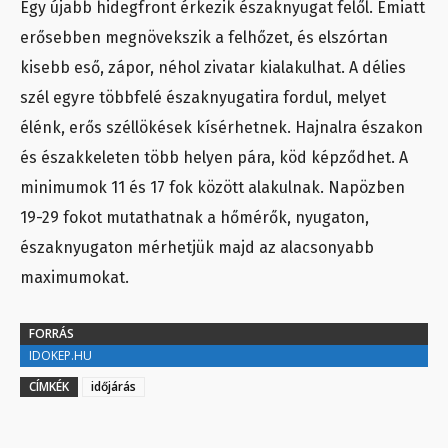
Egy újabb hidegfront érkezik északnyugat felől. Emiatt
erősebben megnövekszik a felhőzet, és elszórtan
kisebb eső, zápor, néhol zivatar kialakulhat. A délies
szél egyre többfelé északnyugatira fordul, melyet
élénk, erős széllökések kísérhetnek. Hajnalra északon
és északkeleten több helyen pára, köd képződhet. A
minimumok 11 és 17 fok között alakulnak. Napözben
19-29 fokot mutathatnak a hőmérők, nyugaton,
északnyugaton mérhetjük majd az alacsonyabb
maximumokat.
FORRÁS
IDOKEP.HU
CÍMKÉK
időjárás