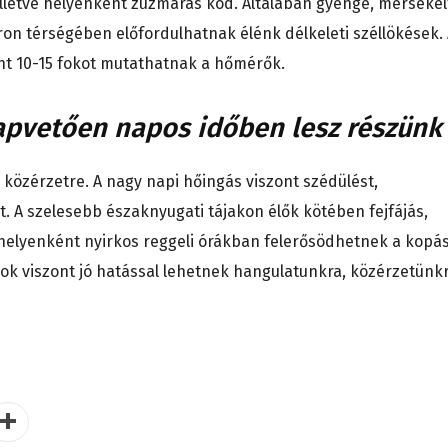
illetve helyenként zúzmarás köd. Általában gyenge, mérsékel
on térségében előfordulhatnak élénk délkeleti széllökések.
t 10-15 fokot mutathatnak a hőmérők.
apvetően napos időben lesz részünk
, közérzetre. A nagy napi hőingás viszont szédülést,
A szelesebb északnyugati tájakon élők kötében fejfájás,
, helyenként nyirkos reggeli órákban felerősödhetnek a kopá
kok viszont jó hatással lehetnek hangulatunkra, közérzetünk