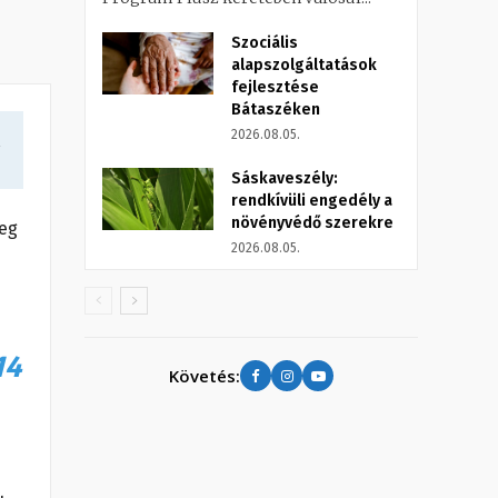
Szociális
alapszolgáltatások
fejlesztése
Bátaszéken
2026.08.05.
a
Sáskaveszély:
rendkívüli engedély a
növényvédő szerekre
eg
2026.08.05.
14
Követés: