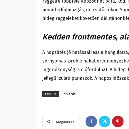
reggelre többfelé képződhet pára, köd, 
marad a légmozgás, de csütörtökön Sopr
hideg reggeleket követően délutánonkén
Kedden frontmentes, al
A napsütés jó hatással lesz a hangulatra
vérnyomás-problémákat eredményezhet. 
ingerlékenység is előfordulhat. A hideg
jellegű ízületi panaszok. A napos idősza
CÍMKÉK
időjárás
Megosztás