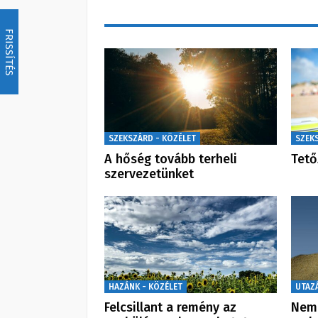
FRISSÍTÉS
SZEKSZÁRD - KÖZÉLET
SZEK
A hőség tovább terheli
Tető
szervezetünket
HAZÁNK - KÖZÉLET
UTAZ
Felcsillant a remény az
Nem 