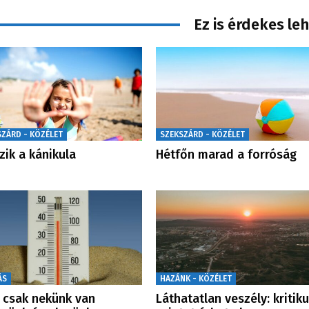
Ez is érdekes le
SZÁRD - KÖZÉLET
SZEKSZÁRD - KÖZÉLET
zik a kánikula
Hétfőn marad a forróság
ÁS
HAZÁNK - KÖZÉLET
csak nekünk van
Láthatatlan veszély: kritik