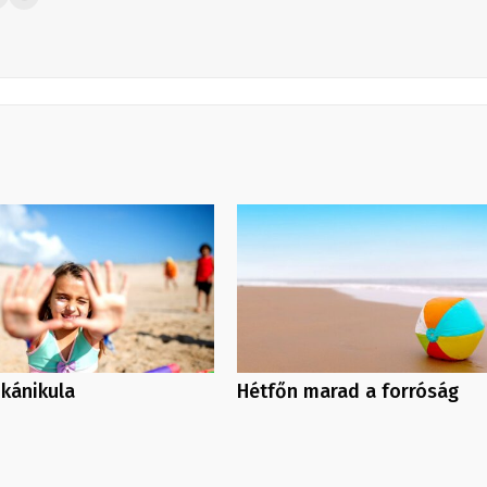
 kánikula
Hétfőn marad a forróság