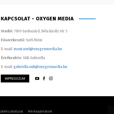
KAPCSOLAT - OXYGEN MEDIA
Studió:
7100 Szekszárd, Béla király tér 5.
Főszerkesztő:
Szél Móni
E-mail:
moni.szel@oxygenmedia.hu
Értékesítés:
Süli Gabriella
E-mail:
gabriella.suli@oxygenmedia.hu
IMPRESSZUM
lvia- könyvelési asszisztens – 2020
Meronka Péter – p
Játékszabályzat
Médiaajánlatunk