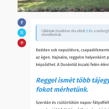
Cikkünk frissítése óta eltelt
2 év
, a szöve
elavulhattak.
Kedden sok napsütésre, csapadékmentes
az égen. Hajnalra, reggelre helyenként p
képződhet. A Dunántúl északi felén élénk 
Reggel ismét több tájeg
fokot mérhetünk.
Szerdán és csütörtökön napos-fátyolfelh