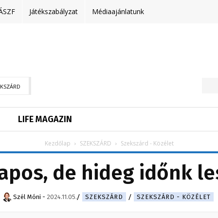
ÁSZF
Játékszabályzat
Médiaajánlatunk
EKSZÁRD
LIFE MAGAZIN
Kezdőlap
SZEKSZÁRD
Szekszárd - Közélet
apos, de hideg időnk le
Szél Móni
-
2024.11.05.
SZEKSZÁRD
SZEKSZÁRD - KÖZÉLET