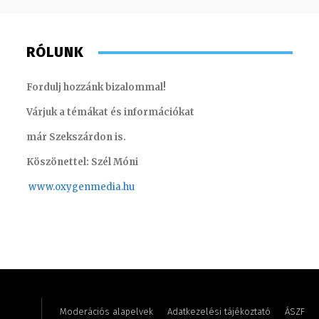
RÓLUNK
Fordulj hozzánk bizalommal!
Várjuk a témákat és információkat
már Szekszárdon is.
Köszönettel: Szél Móni
www.oxygenmedia.hu
Horváth Ferenc – operatőr-vágó – 2020
Turi Szi
Moderációs alapelvek
Adatkezelési tájékoztató
ÁSZF