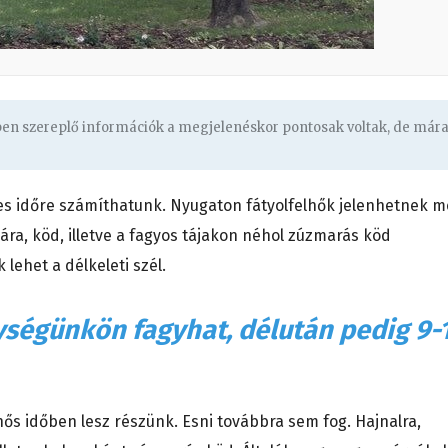
gben szereplő információk a megjelenéskor pontosak voltak, de már
 időre számíthatunk. Nyugaton fátyolfelhők jelenhetnek m
ára, köd, illetve a fagyos tájakon néhol zúzmarás köd
lehet a délkeleti szél.
ységünkön fagyhat, délután pedig 9-
ős időben lesz részünk. Esni továbbra sem fog. Hajnalra,