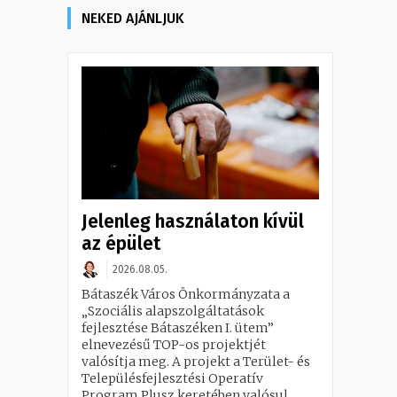
NEKED AJÁNLJUK
Jelenleg használaton kívül
az épület
2026.08.05.
Bátaszék Város Önkormányzata a
„Szociális alapszolgáltatások
fejlesztése Bátaszéken I. ütem”
elnevezésű TOP-os projektjét
valósítja meg. A projekt a Terület- és
Településfejlesztési Operatív
Program Plusz keretében valósul...