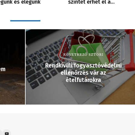
günk és elegünk
szintet érhet el a…
KÖVETKEZŐ SZTORI
Rendkívüli fogyasztóvédelmi
em
ellenőrzés vár az
ételfutárokra