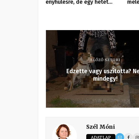
enyhülésre, de egy hetet…
mele
ELŐZŐ SZTORI
Edzette vagy uszította? N
mindegy!
Szél Móni
ADATLAP