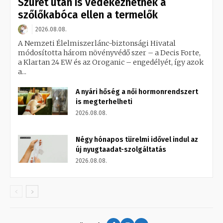
Szüret után is védekezhetnek a
szőlőkabóca ellen a termelők
2026.08.08.
A Nemzeti Élelmiszerlánc-biztonsági Hivatal
módosította három növényvédő szer – a Decis Forte,
a Klartan 24 EW és az Oroganic – engedélyét, így azok
a...
A nyári hőség a női hormonrendszert
is megterhelheti
2026.08.08.
Négy hónapos türelmi idővel indul az
új nyugtaadat-szolgáltatás
2026.08.08.