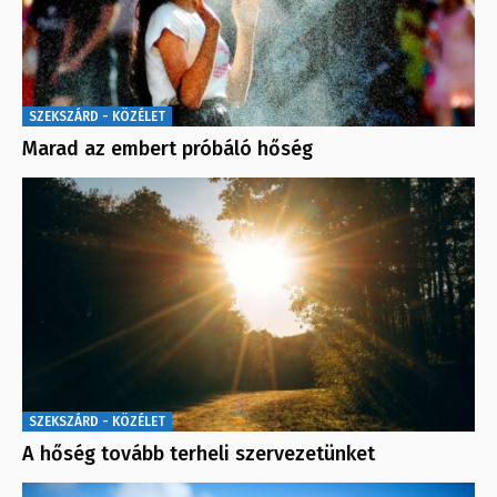
SZEKSZÁRD - KÖZÉLET
Marad az embert próbáló hőség
SZEKSZÁRD - KÖZÉLET
A hőség tovább terheli szervezetünket