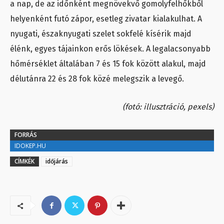
a nap, de az időnként megnövekvő gomolyfelhőkből
helyenként futó zápor, esetleg zivatar kialakulhat. A
nyugati, északnyugati szelet sokfelé kísérik majd
élénk, egyes tájainkon erős lökések. A legalacsonyabb
hőmérséklet általában 7 és 15 fok között alakul, majd
délutánra 22 és 28 fok közé melegszik a levegő.
(fotó: illusztráció, pexels)
FORRÁS
IDOKEP.HU
CÍMKÉK
időjárás