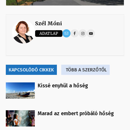
Szél Móni
ADATLAP
KAPCSOLÓDÓ CIKKEK
TÖBB A SZERZŐTŐL
Kissé enyhül a hőség
Marad az embert próbáló hőség