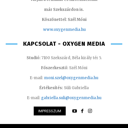
már Szekszárdon is.
Köszönettel: Szél Móni
www.oxygenmedia.hu
KAPCSOLAT - OXYGEN MEDIA
Studió:
7100 Szekszárd, Béla király tér 5.
Főszerkesztő:
Szél Móni
E-mail:
moni.szel@oxygenmedia.hu
Értékesítés:
Süli Gabriella
E-mail:
gabriella.suli@oxygenmedia.hu
IMPRESSZUM