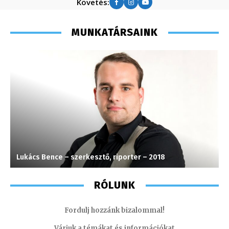
Követés:
MUNKATÁRSAINK
Lukács Bence – szerkesztő, riporter – 2018
M
RÓLUNK
Fordulj hozzánk bizalommal!
Várjuk a témákat és információkat