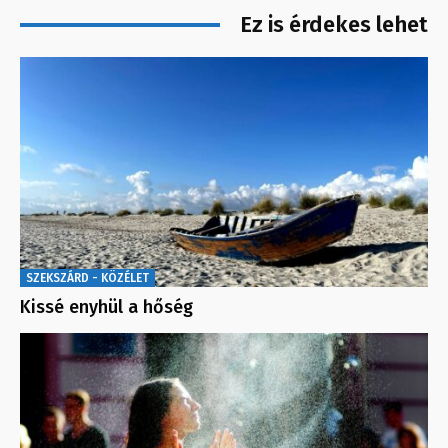
Ez is érdekes lehet
SZEKSZÁRD - KÖZÉLET
Kissé enyhül a hőség