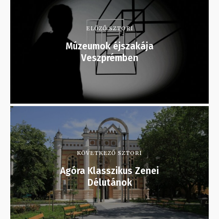
ELŐZŐ SZTORI
Múzeumok éjszakája
Veszprémben
KÖVETKEZŐ SZTORI
Agóra Klasszikus Zenei
Délutánok