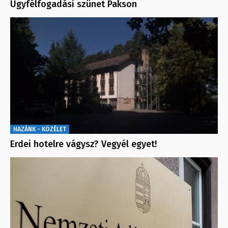
Ügyfélfogadási szünet Pakson
HAZÁNK - KÖZÉLET
Erdei hotelre vágysz? Vegyél egyet!