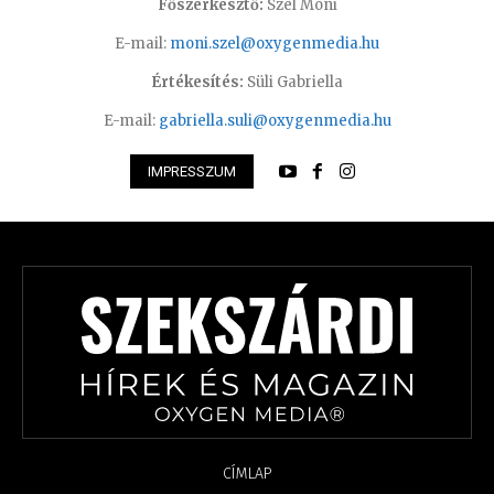
Főszerkesztő:
Szél Móni
E-mail:
moni.szel@oxygenmedia.hu
Értékesítés:
Süli Gabriella
E-mail:
gabriella.suli@oxygenmedia.hu
IMPRESSZUM
CÍMLAP