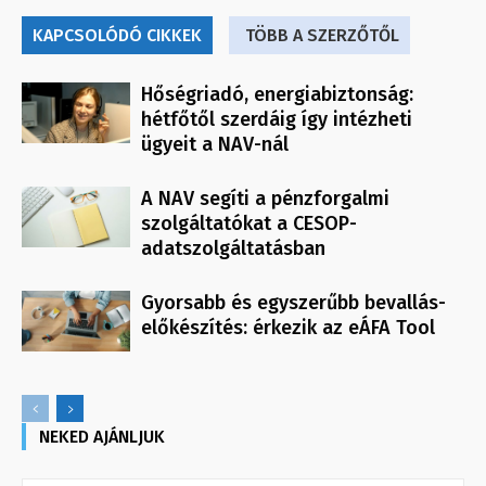
KAPCSOLÓDÓ CIKKEK
TÖBB A SZERZŐTŐL
Hőségriadó, energiabiztonság:
hétfőtől szerdáig így intézheti
ügyeit a NAV-nál
A NAV segíti a pénzforgalmi
szolgáltatókat a CESOP-
adatszolgáltatásban
Gyorsabb és egyszerűbb bevallás-
előkészítés: érkezik az eÁFA Tool
NEKED AJÁNLJUK