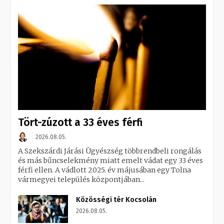
Tört-zúzott a 33 éves férfi
2026.08.05.
A Szekszárdi Járási Ügyészség többrendbeli rongálás
és más bűncselekmény miatt emelt vádat egy 33 éves
férfi ellen. A vádlott 2025. év májusában egy Tolna
vármegyei település központjában...
Közösségi tér Kocsolán
2026.08.05.