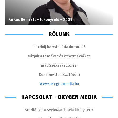
Farkas Henriett – főkönyvelő – 2009
G
RÓLUNK
Fordulj hozzánk bizalommal!
Várjuk a témákat és információkat
már Szekszárdon is.
Köszönettel: Szél Móni
www.oxygenmedia.hu
KAPCSOLAT - OXYGEN MEDIA
Studió:
7100 Szekszárd, Béla király tér 5.