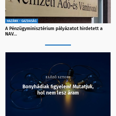
HAZÁNK - GAZDASÁG
A Pénzügyminisztérium pályázatot hirdetett a
NAV…
ELŐZŐ SZTORI
Bonyhádiak figyelem! Mutatjuk,
hol nem lesz áram