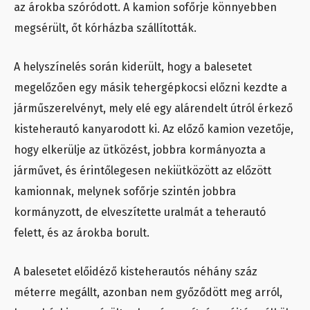
az árokba szóródott. A kamion sofőrje könnyebben
megsérült, őt kórházba szállították.
A helyszínelés során kiderült, hogy a balesetet
megelőzően egy másik tehergépkocsi előzni kezdte a
járműszerelvényt, mely elé egy alárendelt útról érkező
kisteherautó kanyarodott ki. Az előző kamion vezetője,
hogy elkerülje az ütközést, jobbra kormányozta a
járművet, és érintőlegesen nekiütközött az előzött
kamionnak, melynek sofőrje szintén jobbra
kormányzott, de elveszítette uralmát a teherautó
felett, és az árokba borult.
A balesetet előidéző kisteherautós néhány száz
méterre megállt, azonban nem győződött meg arról,