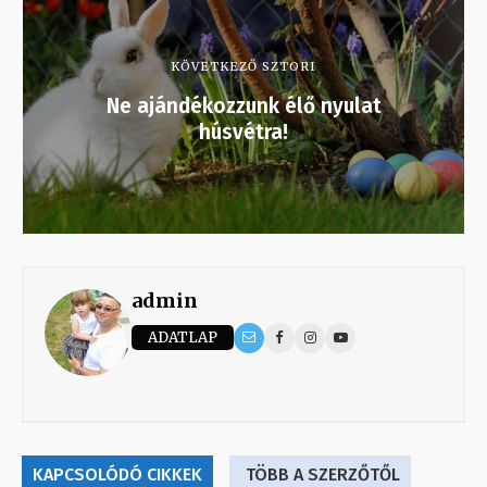
KÖVETKEZŐ SZTORI
Ne ajándékozzunk élő nyulat
húsvétra!
admin
ADATLAP
KAPCSOLÓDÓ CIKKEK
TÖBB A SZERZŐTŐL